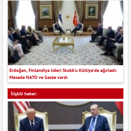
Erdoğan, Finlandiya lideri Stubb'u Külliye'de ağırladı:
Masada NATO ve Gazze vardı
İlişkili haber: