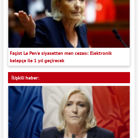
Faşist Le Pen'e siyasetten men cezası: Elektronik
kelepçe ile 1 yıl geçirecek
İlişkili haber: