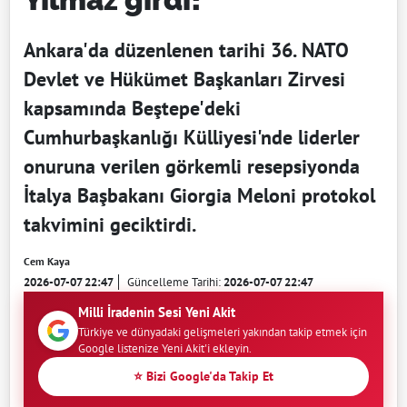
Ankara'da düzenlenen tarihi 36. NATO
Devlet ve Hükümet Başkanları Zirvesi
kapsamında Beştepe'deki
Cumhurbaşkanlığı Külliyesi'nde liderler
onuruna verilen görkemli resepsiyonda
İtalya Başbakanı Giorgia Meloni protokol
takvimini geciktirdi.
Cem Kaya
2026-07-07 22:47
Güncelleme Tarihi:
2026-07-07 22:47
Milli İradenin Sesi Yeni Akit
Türkiye ve dünyadaki gelişmeleri yakından takip etmek için
Google listenize Yeni Akit'i ekleyin.
⭐ Bizi Google'da Takip Et