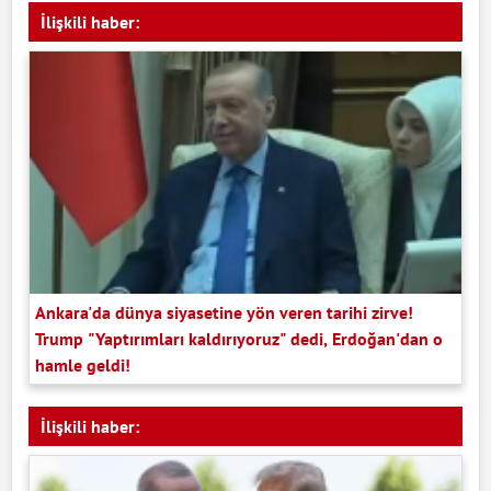
İlişkili haber:
Ankara'da dünya siyasetine yön veren tarihi zirve!
Trump "Yaptırımları kaldırıyoruz" dedi, Erdoğan'dan o
hamle geldi!
İlişkili haber: