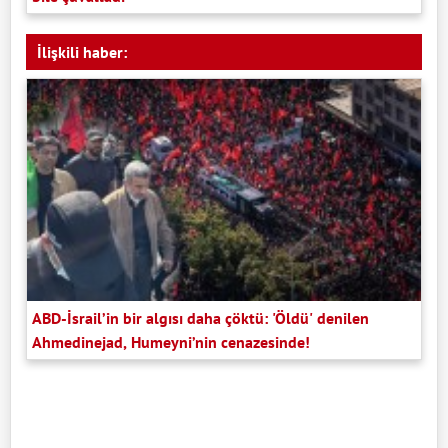
İlişkili haber:
ABD-İsrail’in bir algısı daha çöktü: 'Öldü' denilen
Ahmedinejad, Humeyni’nin cenazesinde!