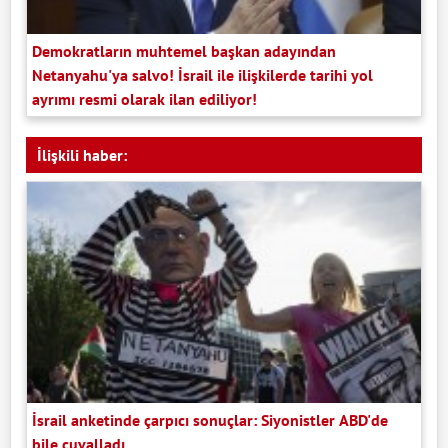
Demokratların muhtemel başkan adayından
Netanyahu'ya salvo! İsrail ile ilişkilerde tarihi yol
ayrımı resmi olarak ilan ediliyor!
İlişkili haber:
İsrail anketinde çarpıcı sonuçlar: Siyonistler ABD'de
bile çuvalladı