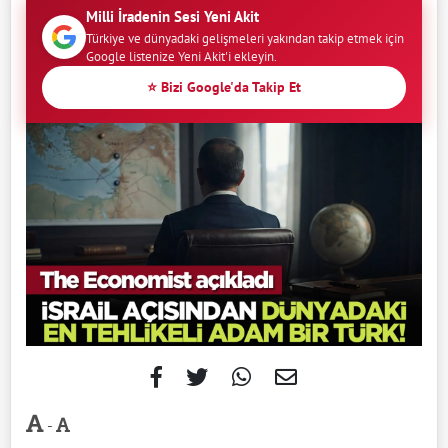
Milli İradenin Sesi Yeni Akit
Türkiye ve dünyadaki gelişmeleri yakından takip etmek için
Google listenize Yeni Akit'i ekleyin.
⭐ Bizi Google'da Takip Et
-