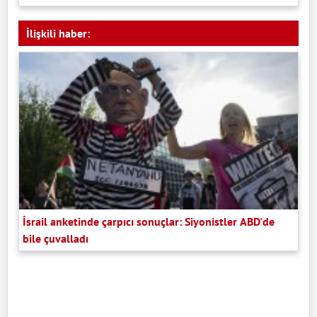
İlişkili haber:
İsrail anketinde çarpıcı sonuçlar: Siyonistler ABD'de
bile çuvalladı