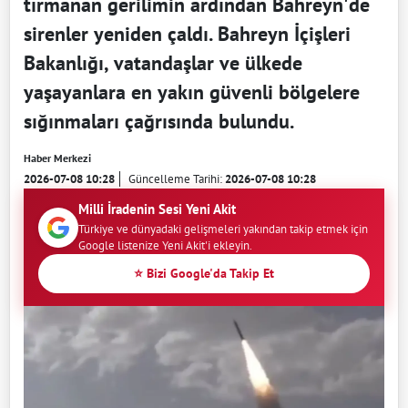
tırmanan gerilimin ardından Bahreyn'de
sirenler yeniden çaldı. Bahreyn İçişleri
Bakanlığı, vatandaşlar ve ülkede
yaşayanlara en yakın güvenli bölgelere
sığınmaları çağrısında bulundu.
Haber Merkezi
2026-07-08 10:28
Güncelleme Tarihi:
2026-07-08 10:28
Milli İradenin Sesi Yeni Akit
Türkiye ve dünyadaki gelişmeleri yakından takip etmek için
Google listenize Yeni Akit'i ekleyin.
⭐ Bizi Google'da Takip Et