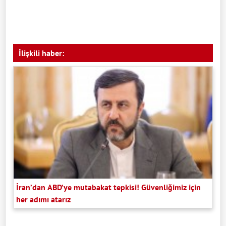
İlişkili haber:
İran’dan ABD’ye mutabakat tepkisi! Güvenliğimiz için
her adımı atarız