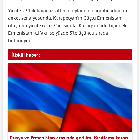
Yüzde 23'lük kararsız kitlenin oylarının dağıtılmadığı bu
anket senaryosunda, Karapetyan'ın Güçlü Ermenistan
oluşumu yüzde 6 ile 2'nci sırada, Koçaryan liderliğindeki
Ermenistan İttifakı ise yüzde 3'le üçüncü sırada
bulunuyor.
İlişkili haber:
Rusya ve Ermenistan arasında gerilim! Kısıtlama kararı