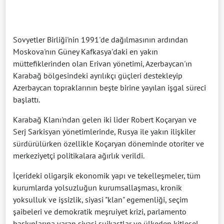
Sovyetler Birliği'nin 1991'de dağılmasının ardından
Moskova'nın Güney Kafkasya'daki en yakın
müttefiklerinden olan Erivan yönetimi, Azerbaycan'ın
Karabağ bölgesindeki ayrılıkçı güçleri destekleyip
Azerbaycan topraklarının beşte birine yayılan işgal süreci
başlattı.
Karabağ Klanı'ndan gelen iki lider Robert Koçaryan ve
Serj Sarkisyan yönetimlerinde, Rusya ile yakın ilişkiler
sürdürülürken özellikle Koçaryan döneminde otoriter ve
merkeziyetçi politikalara ağırlık verildi.
İçerideki oligarşik ekonomik yapı ve tekelleşmeler, tüm
kurumlarda yolsuzluğun kurumsallaşması, kronik
yoksulluk ve işsizlik, siyasi "klan" egemenliği, seçim
şaibeleri ve demokratik meşruiyet krizi, parlamento
baskınlarına varan siyasi suikastlar ve ülkeden kitlesel