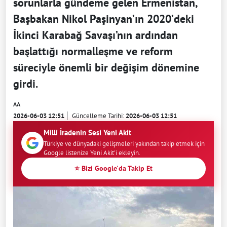
sorunlarla gündeme gelen Ermenistan,
Başbakan Nikol Paşinyan’ın 2020’deki
İkinci Karabağ Savaşı’nın ardından
başlattığı normalleşme ve reform
süreciyle önemli bir değişim dönemine
girdi.
AA
2026-06-03 12:51
Güncelleme Tarihi:
2026-06-03 12:51
Milli İradenin Sesi Yeni Akit
Türkiye ve dünyadaki gelişmeleri yakından takip etmek için
Google listenize Yeni Akit'i ekleyin.
⭐ Bizi Google'da Takip Et