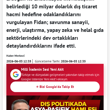
belirlediği 10 milyar dolarlık dış ticaret
hacmi hedefine odaklandıklarını
vurgulayan Fidan; savunma sanayii,
enerji, ulaştırma, yapay zeka ve helal gıda
sektörlerindeki dev ortaklıkları
detaylandırdıklarını ifade etti.
Haber Merkezi
2026-06-03 12:35
Güncelleme Tarihi:
2026-06-03 12:35
Milli İradenin Sesi Yeni Akit
Türkiye ve dünyadaki gelişmeleri yakından takip etmek için
Google listenize Yeni Akit'i ekleyin.
⭐ Bizi Google'da Takip Et