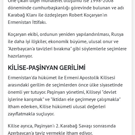
Öne çıkan diğer muhalefet oluşumu ise 1998-2008
döneminde cumhurbaşkanlığı görevinde bulunan ve adı
Karabağ Klanı ile özdeşleşen Robert Koçaryan'ın
Ermenistan İttifakı.
Koçaryan ekibi, ordunun yeniden yapılandırılması, Rusya
ile daha iyi ilişkiler, ekonomik büyüme, ulusal onur ve
"Azerbaycan'a tavizleri bırakma" gibi söylemlerle seçimlere
hazırlanıyor.
KİLİSE-PAŞİNYAN GERİLİMİ
Ermenistan'da hükümet ile Ermeni Apostolik Kilisesi
arasındaki gerilim de seçimlerden önce ülke siyasetinde
önemli yer tutuyor. Paşinyan yönetimi, Kiliseyi "devlet
işlerine karışmak" ve "iktidarı ele geçirmeye çalışmakla"
itham ederken, Kilise hükümeti ulusal değerleri
zayıflatmakla suçluyor.
Kilise ayrıca, Paşinyan'ı 2. Karabağ Savaşı sonrasında
Azerbaycan'a taviz vermekle itham ediyor.