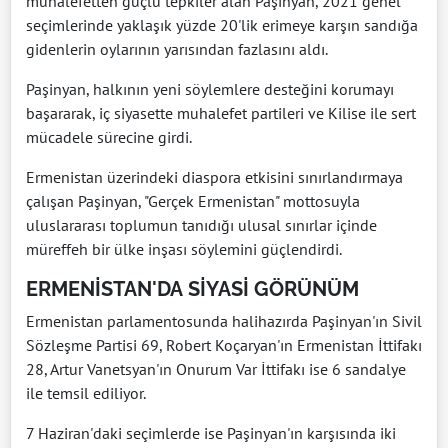
muhalefetten güçlü tepkiler alan Paşinyan, 2021 genel
seçimlerinde yaklaşık yüzde 20'lik erimeye karşın sandığa
gidenlerin oylarının yarısından fazlasını aldı.
Paşinyan, halkının yeni söylemlere desteğini korumayı
başararak, iç siyasette muhalefet partileri ve Kilise ile sert
mücadele sürecine girdi.
Ermenistan üzerindeki diaspora etkisini sınırlandırmaya
çalışan Paşinyan, "Gerçek Ermenistan" mottosuyla
uluslararası toplumun tanıdığı ulusal sınırlar içinde
müreffeh bir ülke inşası söylemini güçlendirdi.
ERMENİSTAN'DA
SİYASİ GÖRÜNÜM
Ermenistan parlamentosunda halihazırda Paşinyan'ın Sivil
Sözleşme Partisi 69, Robert Koçaryan'ın Ermenistan İttifakı
28, Artur Vanetsyan'ın Onurum Var İttifakı ise 6 sandalye
ile temsil ediliyor.
7 Haziran'daki seçimlerde ise Paşinyan'ın karşısında iki