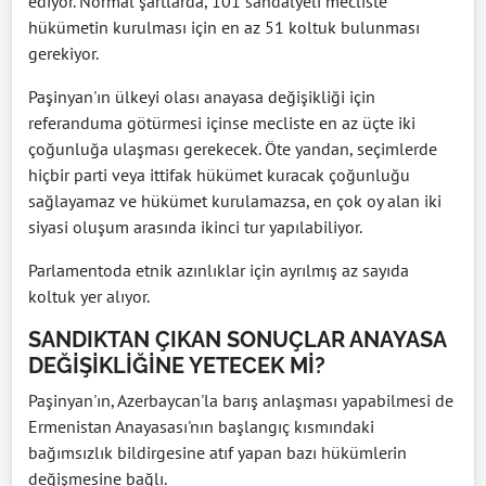
ediyor. Normal şartlarda, 101 sandalyeli mecliste
hükümetin kurulması için en az 51 koltuk bulunması
gerekiyor.
Paşinyan'ın ülkeyi olası anayasa değişikliği için
referanduma götürmesi içinse mecliste en az üçte iki
çoğunluğa ulaşması gerekecek. Öte yandan, seçimlerde
hiçbir parti veya ittifak hükümet kuracak çoğunluğu
sağlayamaz ve hükümet kurulamazsa, en çok oy alan iki
siyasi oluşum arasında ikinci tur yapılabiliyor.
Parlamentoda etnik azınlıklar için ayrılmış az sayıda
koltuk yer alıyor.
SANDIKTAN ÇIKAN SONUÇLAR ANAYASA
DEĞİŞİKLİĞİNE YETECEK Mİ?
Paşinyan'ın, Azerbaycan'la barış anlaşması yapabilmesi de
Ermenistan Anayasası'nın başlangıç kısmındaki
bağımsızlık bildirgesine atıf yapan bazı hükümlerin
değişmesine bağlı.