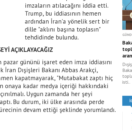
imzaların atılacağını iddia etti.
Trump, bu iddiasının hemen
ardından İran'a yönelik sert bir
dille "aklını başına toplasın"
GÜND
tehdidinde bulundu.
Baka
EYİ AÇIKLAYACAĞIZ
topl
aram
 pazar gününü işaret eden imza iddiasını
Dışiş
ak İran Dışişleri Bakanı Abbas Arakçi,
Baka
topla
amen kapatmayarak, "Mutabakat zaptı hiç
isti..
on onaya kadar medya içeriği hakkındaki
çınılmalı. Uygun zamanda her şeyi
yaptı. Bu durum, iki ülke arasında perde
sürecinin devam ettiği şeklinde yorumlandı.