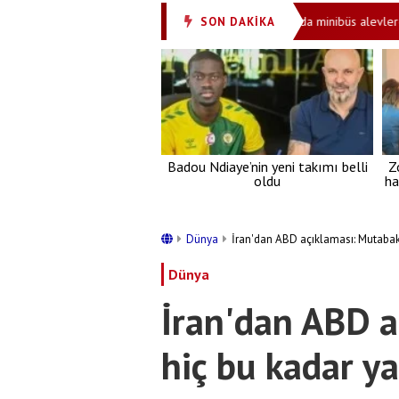
mi! 81 ilde 30 bin personel alınacak
Kartal'da minibüs alevlere tes
SON DAKİKA
•
Badou Ndiaye’nin yeni takımı belli
Z
oldu
ha
Dünya
İran'dan ABD açıklaması: Mutabak
Dünya
İran'dan ABD 
hiç bu kadar y