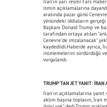
İran’ın yarı resmi Fars Haber
ismin açıklamalarına dayandı
arasında pazar günü Cenevre
yönündeki iddiaların gerçeği
Başkanı Donald Trump ve baz
tarafından ortaya atılan "an
Cenevre'de imzalanacak" şekl
kaydedildi.Haberde ayrıca, İ
incelemelerini sürdürdüğü ve
vurgulandı.
TRUMP'TAN JET YANIT: İRAN 
İran'ın açıklamalarına yanıt
aklını başına toplasın, İran m
ilgisi yok" dedi.Trump açıklam