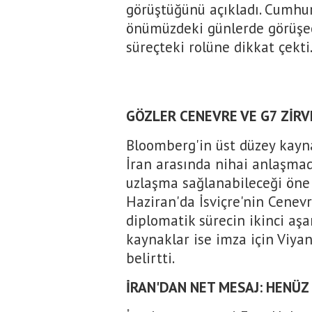
görüştüğünü açıkladı. Cumhu
önümüzdeki günlerde görüşec
süreçteki rolüne dikkat çekti
GÖZLER CENEVRE VE G7 ZİRV
Bloomberg'in üst düzey kayn
İran arasında nihai anlaşma
uzlaşma sağlanabileceği öne
Haziran'da İsviçre'nin Cene
diplomatik sürecin ikinci aşa
kaynaklar ise imza için Viya
belirtti.
İRAN'DAN NET MESAJ: HENÜZ