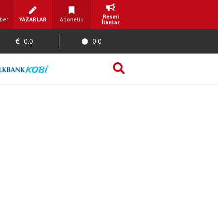
Resmi
ber
YAZARLAR
Abonelik
İlanlar
0.0
0.0