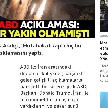
GÜND
Mar
s Arakçi, "Mutabakat zaptı hiç bu
etmi
çıklamasını yaptı.
oldu
Yönt
"Terö
ABD ile İran arasındaki
oluş
diplomatik ilişkiler, karşılıklı
imza
gelen çelişkili açıklamalarla
çerçe
hareketli bir sürece girdi. ABD
Başkanı Donald Trump, İran ile
mükemmel bir anlaşmaya
vardıklarını ve pazar günü