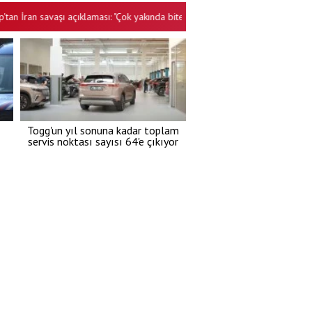
ran savaşı açıklaması: "Çok yakında bitecek, daha fazla dayanamazlar"
•
Togg'un yıl sonuna kadar toplam
servis noktası sayısı 64'e çıkıyor