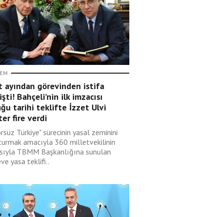
EM
t ayından görevinden istifa
şti! Bahçeli’nin ilk imzacısı
ğu tarihi teklifte İzzet Ulvi
er fire verdi
rsüz Türkiye" sürecinin yasal zeminini
turmak amacıyla 360 milletvekilinin
sıyla TBMM Başkanlığına sunulan
ve yasa teklifi..