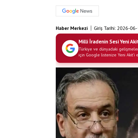
Haber Merkezi
Giriş Tarihi:
2026-06-
Milli İradenin Sesi Yeni Aki
Türkiye ve dünyadaki gelişmeler
için Google listenize Yeni Akit'i 