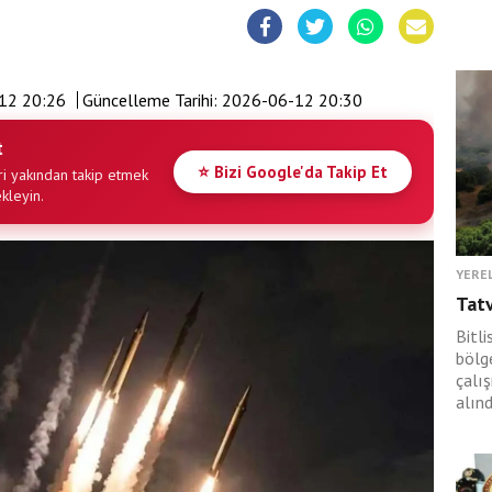
12 20:26
Güncelleme Tarihi:
2026-06-12 20:30
t
⭐ Bizi Google'da Takip Et
i yakından takip etmek
ekleyin.
YERE
Tat
Bitli
bölge
çalı
alınd