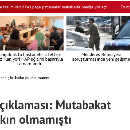
lim oldu! Peş peşe patlamalar mahallede paniğe yol açtı
Trump'tan İ
•
onguldak'ta hastaneler afetlere
Menderes Belediyesi
zırlanıyor! HAP eğitimi başarıyla
soruşturmasında yeni gelişme
tamamlandı
at hiç bu kadar yakın olmamıştı
açıklaması: Mutabakat
akın olmamıştı