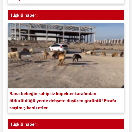
İlişkili haber:
Rana bebeğin sahipsiz köpekler tarafından
öldürüldüğü yerde dehşete düşüren görüntü! Etrafa
saçılmış kanlı etler
İlişkili haber: