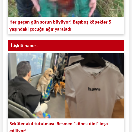
Her geçen gün sorun büyüyor! Başıboş köpekler 5
yaşındaki çocuğu ağır yaraladı
İlişkili haber:
Seküler akıl tutulması: Resmen "köpek dini" inşa
ediliyor!