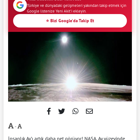
Türkiye ve dünyadaki gelişmeleri yakından takip etmek için
Google listenize Yeni Akit'i ekleyin.
⭐ Bizi Google'da Takip Et
-
İnsanlık Ay’ı artık daha net görüyor! NASA, Ay yüzeyinde