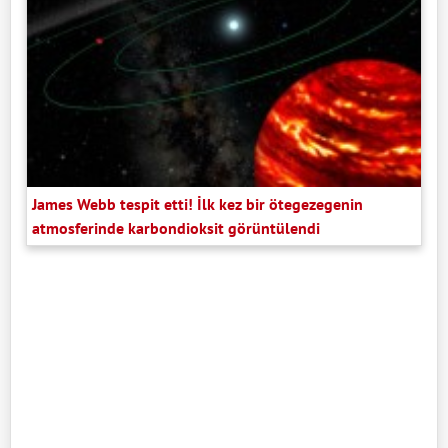
James Webb tespit etti! İlk kez bir ötegezegenin
atmosferinde karbondioksit görüntülendi