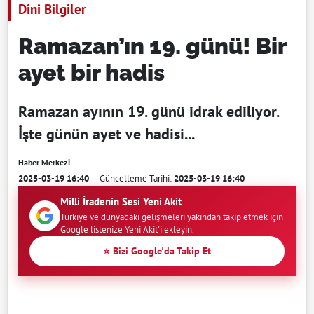
Dini Bilgiler
Ramazan’ın 19. günü! Bir
ayet bir hadis
Ramazan ayının 19. günü idrak ediliyor.
İşte günün ayet ve hadisi...
Haber Merkezi
2025-03-19 16:40
Güncelleme Tarihi:
2025-03-19 16:40
Milli İradenin Sesi Yeni Akit
Türkiye ve dünyadaki gelişmeleri yakından takip etmek için
Google listenize Yeni Akit'i ekleyin.
⭐ Bizi Google'da Takip Et