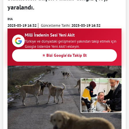
yaralandı.
IHA
2025-03-19 16:32
Güncelleme Tarihi:
2025-03-19 16:32
Milli İradenin Sesi Yeni Akit
Türkiye ve dünyadaki gelişmeleri yakından takip etmek için
Google listenize Yeni Akit'i ekleyin.
⭐ Bizi Google'da Takip Et