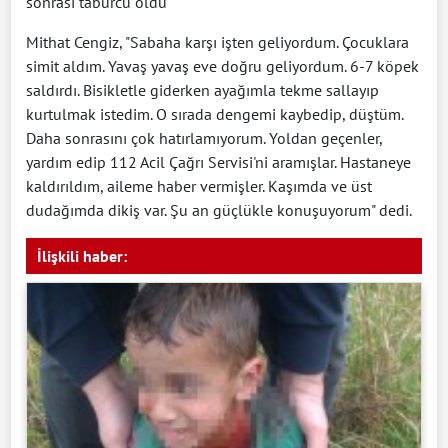
sonrası taburcu oldu
Mithat Cengiz, "Sabaha karşı işten geliyordum. Çocuklara
simit aldım. Yavaş yavaş eve doğru geliyordum. 6-7 köpek
saldırdı. Bisikletle giderken ayağımla tekme sallayıp
kurtulmak istedim. O sırada dengemi kaybedip, düştüm.
Daha sonrasını çok hatırlamıyorum. Yoldan geçenler,
yardım edip 112 Acil Çağrı Servisi'ni aramışlar. Hastaneye
kaldırıldım, aileme haber vermişler. Kaşımda ve üst
dudağımda dikiş var. Şu an güçlükle konuşuyorum" dedi.
İlişkili haber: