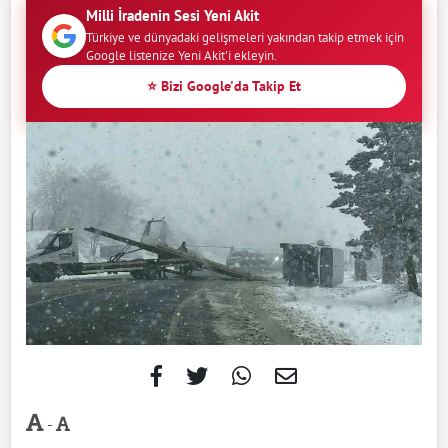
Milli İradenin Sesi Yeni Akit
Türkiye ve dünyadaki gelişmeleri yakından takip etmek için
Google listenize Yeni Akit'i ekleyin.
⭐ Bizi Google'da Takip Et
-