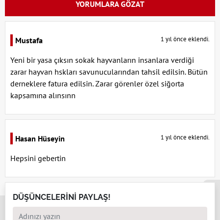
YORUMLARA GÖZAT
1 yıl önce eklendi.
Mustafa
Yeni bir yasa çıksın sokak hayvanların insanlara verdiği
zarar hayvan hskları savunucularından tahsil edilsin. Bütün
derneklere fatura edilsin. Zarar görenler özel siğorta
kapsamına alınsınn
1 yıl önce eklendi.
Hasan Hüseyin
Hepsini gebertin
x
DÜŞÜNCELERİNİ PAYLAŞ!