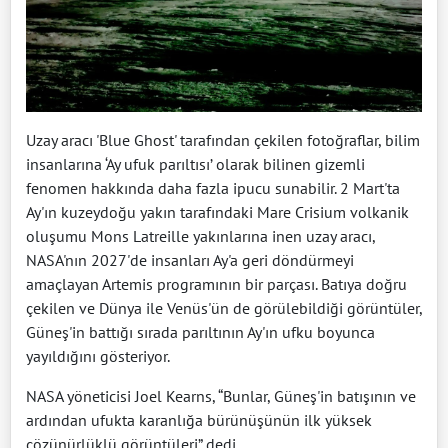
Uzay aracı 'Blue Ghost' tarafından çekilen fotoğraflar, bilim
insanlarına ‘Ay ufuk parıltısı’ olarak bilinen gizemli
fenomen hakkında daha fazla ipucu sunabilir. 2 Mart'ta
Ay'ın kuzeydoğu yakın tarafındaki Mare Crisium volkanik
oluşumu Mons Latreille yakınlarına inen uzay aracı,
NASA'nın 2027'de insanları Ay'a geri döndürmeyi
amaçlayan Artemis programının bir parçası. Batıya doğru
çekilen ve Dünya ile Venüs'ün de görülebildiği görüntüler,
Güneş'in battığı sırada parıltının Ay'ın ufku boyunca
yayıldığını gösteriyor.
NASA yöneticisi Joel Kearns, “Bunlar, Güneş'in batışının ve
ardından ufukta karanlığa bürünüşünün ilk yüksek
çözünürlüklü görüntüleri” dedi.