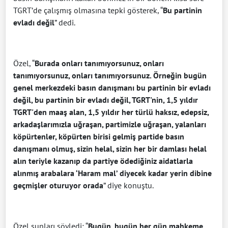
TGRT’de çalışmış olmasına tepki gösterek, “
Bu partinin
evladı değil
” dedi.
Özel, “
Burada onları tanımıyorsunuz, onları
tanımıyorsunuz, onları tanımıyorsunuz. Örneğin bugün
genel merkezdeki basın danışmanı bu partinin bir evladı
değil, bu partinin bir evladı değil, TGRT'nin, 1,5 yıldır
TGRT'den maaş alan, 1,5 yıldır her türlü haksız, edepsiz,
arkadaşlarımızla uğraşan, partimizle uğraşan, yalanları
köpürtenler, köpürten birisi gelmiş partide basın
danışmanı olmuş, sizin helal, sizin her bir damlası helal
alın teriyle kazanıp da partiye ödediğiniz aidatlarla
alınmış arabalara ‘Haram mal’ diyecek kadar yerin dibine
geçmişler oturuyor orada
” diye konuştu.
Özel şunları söyledi: “
Bugün, bugün her gün mahkeme