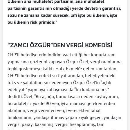
Ülkenin ana muhalefet partisinin, ana muhalefet
partisinin garantisinin olmadığı yerde devletin garantisi,
sözü ne zamana kadar sürecek, lafı işte bu ülkenin, işte
bu ülkenin risk primidir.
”
“ZAMCI ÖZGÜR”DEN VERGİ KOMEDİSİ
CHP’li belediyelerin indirim vaat ettiği her konuda zam
yapmasına gözlerini kapayan Özgür Özel, vergi oranlarına
tepki göstermeye kalktı. Halk Ekmek’e gelen zamlardan,
CHP’li belediyelerdeki su fiyatlarından, belediyelerdeki
lüks ve şatafattan söz edemeyen Özgür Özel’in “açlık
edebiyatı” yapmaya kalkışması da “bu kadarına pes”
dedirtti. Özel, “Bu açlığa, bunu kısaca neden söylüyorum,
bu adaletsiz yüzde 90 vergiyi almaması gerekenlerden
alanların, vergi verenleri vergi verecekleri rahat
bırakanların, yandaşa iltimas yapan kıyak geçen, yandaşın
vergisi parayı kazanmış, vergisi hesaplanmış, tam