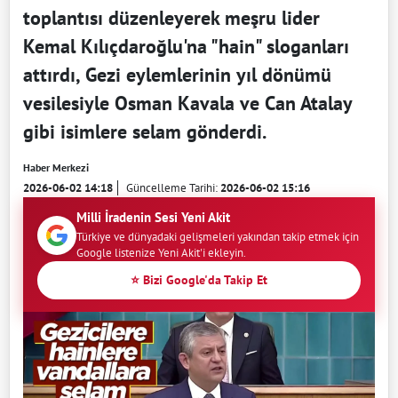
toplantısı düzenleyerek meşru lider
Kemal Kılıçdaroğlu'na "hain" sloganları
attırdı, Gezi eylemlerinin yıl dönümü
vesilesiyle Osman Kavala ve Can Atalay
gibi isimlere selam gönderdi.
Haber Merkezi
2026-06-02 14:18
Güncelleme Tarihi:
2026-06-02 15:16
Milli İradenin Sesi Yeni Akit
Türkiye ve dünyadaki gelişmeleri yakından takip etmek için
Google listenize Yeni Akit'i ekleyin.
⭐ Bizi Google'da Takip Et