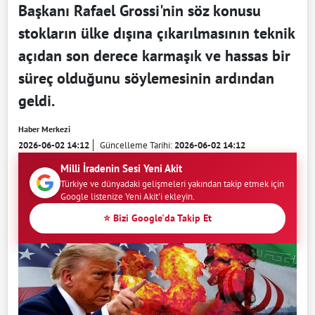
Başkanı Rafael Grossi'nin söz konusu
stokların ülke dışına çıkarılmasının teknik
açıdan son derece karmaşık ve hassas bir
süreç olduğunu söylemesinin ardından
geldi.
Haber Merkezi
2026-06-02 14:12
Güncelleme Tarihi:
2026-06-02 14:12
Milli İradenin Sesi Yeni Akit
Türkiye ve dünyadaki gelişmeleri yakından takip etmek için
Google listenize Yeni Akit'i ekleyin.
⭐ Bizi Google'da Takip Et