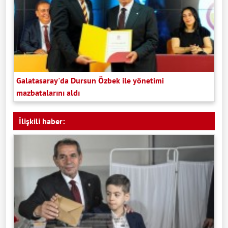
Galatasaray'da Dursun Özbek ile yönetimi
mazbatalarını aldı
İlişkili haber: