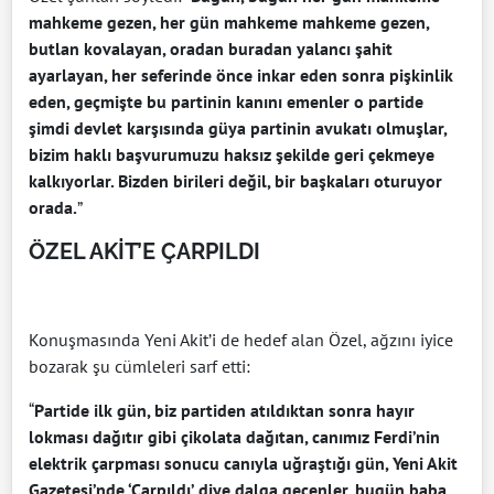
mahkeme gezen, her gün mahkeme mahkeme gezen,
butlan kovalayan, oradan buradan yalancı şahit
ayarlayan, her seferinde önce inkar eden sonra pişkinlik
eden, geçmişte bu partinin kanını emenler o partide
şimdi devlet karşısında güya partinin avukatı olmuşlar,
bizim haklı başvurumuzu haksız şekilde geri çekmeye
kalkıyorlar. Bizden birileri değil, bir başkaları oturuyor
orada.
”
ÖZEL AKİT’E ÇARPILDI
Konuşmasında Yeni Akit’i de hedef alan Özel, ağzını iyice
bozarak şu cümleleri sarf etti:
“
Partide ilk gün, biz partiden atıldıktan sonra hayır
lokması dağıtır gibi çikolata dağıtan, canımız Ferdi’nin
elektrik çarpması sonucu canıyla uğraştığı gün, Yeni Akit
Gazetesi’nde ‘Çarpıldı’ diye dalga geçenler, bugün baba