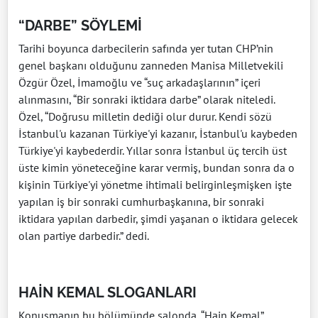
“DARBE” SÖYLEMİ
Tarihi boyunca darbecilerin safında yer tutan CHP’nin
genel başkanı olduğunu zanneden Manisa Milletvekili
Özgür Özel, İmamoğlu ve “suç arkadaşlarının” içeri
alınmasını, “Bir sonraki iktidara darbe” olarak niteledi.
Özel, “Doğrusu milletin dediği olur durur. Kendi sözü
İstanbul'u kazanan Türkiye'yi kazanır, İstanbul'u kaybeden
Türkiye'yi kaybederdir. Yıllar sonra İstanbul üç tercih üst
üste kimin yöneteceğine karar vermiş, bundan sonra da o
kişinin Türkiye'yi yönetme ihtimali belirginleşmişken işte
yapılan iş bir sonraki cumhurbaşkanına, bir sonraki
iktidara yapılan darbedir, şimdi yaşanan o iktidara gelecek
olan partiye darbedir.” dedi.
HAİN KEMAL SLOGANLARI
Konuşmanın bu bölümünde salonda, “Hain Kemal”