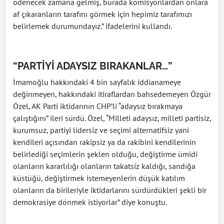
ödenecek zamana gelmiş, burada komisyonlardan onlara
af çıkaranların tarafını görmek için hepimiz tarafımızı
belirlemek durumundayız.” ifadelerini kullandı.
“PARTİYİ ADAYSIZ BIRAKANLAR…”
İmamoğlu hakkındaki 4 bin sayfalık iddianameye
değinmeyen, hakkındaki itiraflardan bahsedemeyen Özgür
Özel, AK Parti iktidarının CHP’li “adaysız bırakmaya
çalıştığını” ileri sürdü. Özel, “Milleti adaysız, milleti partisiz,
kurumsuz, partiyi lidersiz ve seçimi alternatifsiz yani
kendileri açısından rakipsiz ya da rakibini kendilerinin
belirlediği seçimlerin şeklen olduğu, değiştirme ümidi
olanların kararlılığı olanların takatsiz kaldığı, sandığa
küstüğü, değiştirmek istemeyenlerin düşük katılım
olanların da birileriyle iktidarlarını sürdürdükleri şekli bir
demokrasiye dönmek istiyorlar” diye konuştu.