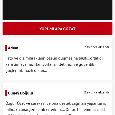
YORUMLARA GÖZAT
2 ay önce eklendi.
Adem
Fetö ve dis mihraklarin özelin dügmesine basti...ortaligi
karistirmaya hazirlaniyorlar..milletimizi ve güvenlik
güçlerimiz hazir olsun...
2 ay önce eklendi.
Güney Doğulu
Özgür Özel ve şürekası ve ona destek çağrıları yapanlar ış
mihraklı anarşizm emir erlerinin.... Onlar 15 Temmuz'daki