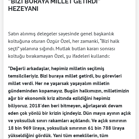
“BİZİ BURAYA MİLLET GETİRDİ”
HEZEYANI
Satın alınmış delegeler sayesinde genel başkanlık
koltuğuna oturan Özgür Özel, her zamanki, “Bizi halk
seçti” yalanına sığındı. Mutlak butlan kararı sonrası
koltuğu bırakamayan Özel, şu ifadeleri kullandı:
“Değerli arkadaşlar, hepimiz milletin seçilmiş
temsilcileriyiz. Bizi buraya millet getirdi, bu görevleri
millet verdi. Her ne yaşarsak yaşayalım milletin
gündeminden kopamayız. Bugün halkımızın, milletimizin
ağır bir ekonomik kriz altında ezildiğini hepimiz
biliyoruz. 2018'den beri bitmeyen, ağırlaşarak devam
eden çok yönlü bir krizin içindeyiz. Dün mayıs ayının açlık
ve yoksulluk sınırı rakamları açıklandı. Ve açlık sınırının
18 bin 969 liraya, yoksulluk sınırının 61 bin 788 liraya
yükseldiğini gördük. Yani tüm emeklilerin, tüm