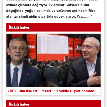
evinde çikolata dağıtıyor. Evladımız Gülşah’a ölüm
döşeğinde, yoğun bakımda ve vefatının ardından iftira
atanlar şimdi gidip o partide göbek atıyor. Yav……r.
”
İlişkili haber:
CHP'li isim ifşa etti: İmzacı 111 vekile rüşvet bombası
İlişkili haber: