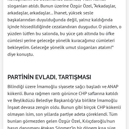
sloganları atıldı. Bunun üzerine Özgür Özel, “Arkadaşlar,
arkadaşlar, arkadaşlar... İhanet, yüksek sesle
başkalarından duyulduğunda değil, yalnız kaldığında
içinde hissedildiğinde cezalandıran duygudur. O yüzden, o
yüzden lütfen bu salonda, bu yüce çatı altında bu öfke
cümlesi yerine geleceğe yönelik kuracağımız cümleleri
bekleyelim. Geleceğe yönelik umut sloganları atalım!”
diye konuştu.
PARTİNİN EVLADI, TARTIŞMASI
Bilindiği üzere İmamoğlu siyasete sağcı başladı ve ANAP
kökenli. Buna rağmen rantı görünce CHP saflarına katıldı
ve Beylikdüzü Belediye Başkanlığı’yla birlikte İmamoğlu
İnşaat devasa zengin oldu. Bunun gibi birçok CHP kökenli
olmayan isim, son yıllarda partiye adeta çöreklendi. Tüm
bunları görmezden gelen Özgür Özel, Kılıçdaroğlu’nun
basın danışmanı Atakan Sönmez’in bir dönem kısa süre