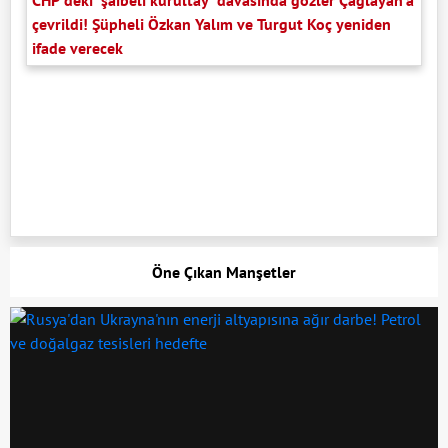
çevrildi! Şüpheli Özkan Yalım ve Turgut Koç yeniden
ifade verecek
Öne Çıkan Manşetler