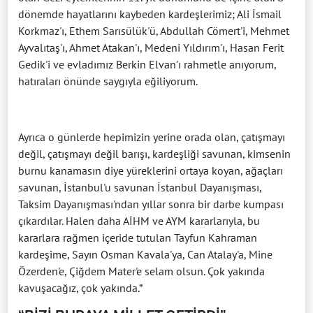
dönemde hayatlarını kaybeden kardeşlerimiz; Ali İsmail
Korkmaz'ı, Ethem Sarısülük'ü, Abdullah Cömert'i, Mehmet
Ayvalıtaş'ı, Ahmet Atakan'ı, Medeni Yıldırım'ı, Hasan Ferit
Gedik'i ve evladımız Berkin Elvan'ı rahmetle anıyorum,
hatıraları önünde saygıyla eğiliyorum.
Ayrıca o günlerde hepimizin yerine orada olan, çatışmayı
değil, çatışmayı değil barışı, kardeşliği savunan, kimsenin
burnu kanamasın diye yüreklerini ortaya koyan, ağaçları
savunan, İstanbul'u savunan İstanbul Dayanışması,
Taksim Dayanışması'ndan yıllar sonra bir darbe kumpası
çıkardılar. Halen daha AİHM ve AYM kararlarıyla, bu
kararlara rağmen içeride tutulan Tayfun Kahraman
kardeşime, Sayın Osman Kavala'ya, Can Atalay'a, Mine
Özerden'e, Çiğdem Mater'e selam olsun. Çok yakında
kavuşacağız, çok yakında.”