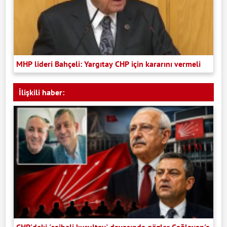
MHP lideri Bahçeli: Yargıtay CHP için kararını vermeli
İlişkili haber:
CHP'deki 'şaibeli kurultay' davasında gözler Çağlayan'a