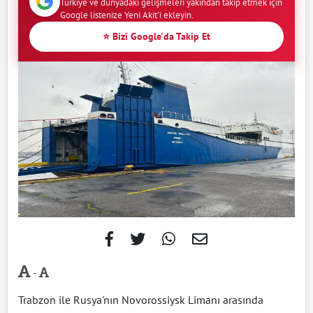
Türkiye ve dünyadaki gelişmeleri yakından takip etmek için
Google listenize Yeni Akit'i ekleyin.
⭐ Bizi Google'da Takip Et
-
Trabzon ile Rusya'nın Novorossiysk Limanı arasında