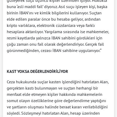
gizleyerek suçu üçüncü kişiler üzerinden işliyor. Hukukta
buna ‘asli maddi fail’ diyoruz. Asıl suçu işleyen kişi, başka
birinin İBAN’ını ve kimlik bilgilerini kullanıyor. Suçtan
elde edilen paralar önce bu hesaba geliyor, ardından
kripto varlıklara, elektronik cüzdanlara veya farklı
hesaplara aktarılıyor. Yargılama sırasında ise mahkemeler,
resmi kayıtlarda yalnızca İBAN sahibini gördükleri için
çoğu zaman onu fail olarak değerlendiriyor. Gerçek fail
görünmediğinden, cezası İBAN sahibine uygulanıyor.“
KAST YOKSA DEĞERLENDİRİLİYOR
Ceza hukukunda suçlar kasten işlendiğini hatırlatan Alan,
gerçekten kastı bulunmayan ve suçtan herhangi bir
menfaat elde etmeyen kişiler hakkında mahkemelerin
somut olayın özelliklerine göre değerlendirme yaptığını
ve şartların oluşması halinde beraat kararı verilebildiğini
söyledi. Sözleşmeyi hatırlatan Alan, hesap üzerinden