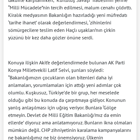
takdirle karşılanırken, “Kurtuluş Savaşı” ifadesinin yerine
“Milli Mücadele”nin tercih edilmesi, malum cenahı çıldırttı.
Kiralık medyasının Bakanlığın hazırladığı yeni müfredatı
‘tarihe ihanet’ olarak değerlendirmesi, ‘zihinlerini
sömürgecilere teslim eden Haçlı uşakları’nın çirkin
yüzünü bir kez daha gözler önüne serdi.
Konuya ilişkin Akit’e değerlendirmede bulunan AK Parti
Konya Milletvekili Latif Selvi, şunları söyledi:
“Bakanlığımızın çocukların olan bitenleri daha iyi
anlamaları, yorumlamaları için attığı yeni adımlar çok
olumlu. Kuşkusuz, Türkiye’de bir grup, her meselede
olduğu gibi bu konuda da çarpıtmaya gidiyor. Konunun
yanlış anlaşılması için uğraş veriyor. Bunlara ‘Gölge
etmeyin. Devlet de Milli Eğitim Bakanlığı’mız da emin
ellerde’ diyoruz ama anlatamıyoruz. Bunların ikna olmaları
mümkün değil. CHP zihniyetinin karalama kampanyalarını
ne bakanlığımız ne biz önemsiyoruz. Ülkenin