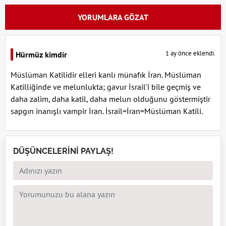
YORUMLARA GÖZAT
1 ay önce eklendi.
Hürmüz kimdir
Müslüman Katilidir elleri kanlı münafık İran. Müslüman
Katilliğinde ve melunlukta; gavur İsrail'i bile geçmiş ve
daha zalim, daha katil, daha melun olduğunu göstermiştir
sapgın inanışlı vampir İran. İsrail=İran=Müslüman Katili.
DÜŞÜNCELERİNİ PAYLAŞ!