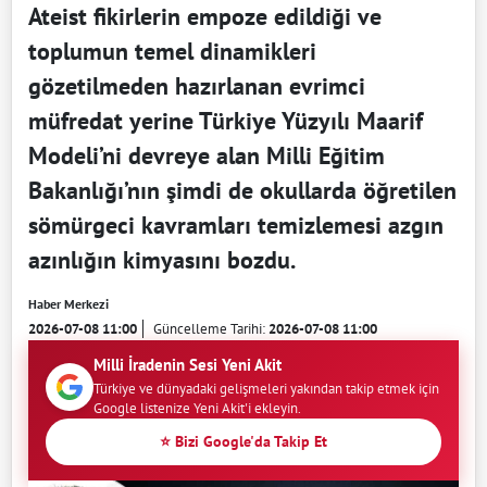
Ateist fikirlerin empoze edildiği ve
toplumun temel dinamikleri
gözetilmeden hazırlanan evrimci
müfredat yerine Türkiye Yüzyılı Maarif
Modeli’ni devreye alan Milli Eğitim
Bakanlığı’nın şimdi de okullarda öğretilen
sömürgeci kavramları temizlemesi azgın
azınlığın kimyasını bozdu.
Haber Merkezi
2026-07-08 11:00
Güncelleme Tarihi:
2026-07-08 11:00
Milli İradenin Sesi Yeni Akit
Türkiye ve dünyadaki gelişmeleri yakından takip etmek için
Google listenize Yeni Akit'i ekleyin.
⭐ Bizi Google'da Takip Et