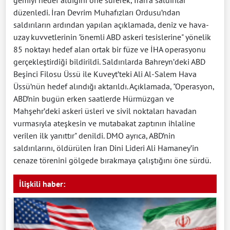
düzenledi. İran Devrim Muhafızları Ordusu’ndan
saldırıların ardından yapılan açıklamada, deniz ve hava-
uzay kuvvetlerinin "önemli ABD askeri tesislerine" yönelik
85 noktayı hedef alan ortak bir füze ve İHA operasyonu
gerçekleştirdiği bildirildi. Saldırılarda Bahreyn’deki ABD
Beşinci Filosu Üssü ile Kuveyt’teki Ali Al-Salem Hava
Üssü’nün hedef alındığı aktarıldı. Açıklamada, "Operasyon,
ABD’nin bugün erken saatlerde Hürmüzgan ve
Mahşehr’deki askeri üsleri ve sivil noktaları havadan
vurmasıyla ateşkesin ve mutabakat zaptının ihlaline
verilen ilk yanıttır" denildi. DMO ayrıca, ABD’nin
saldırılarını, öldürülen İran Dini Lideri Ali Hamaney’in
cenaze törenini gölgede bırakmaya çalıştığını öne sürdü.
İlişkili haber: