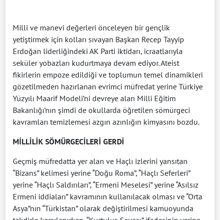
Milli ve manevi değerleri önceleyen bir gençlik
yetiştirmek için kolları sıvayan Başkan Recep Tayyip
Erdoğan liderliğindeki AK Parti iktidarı, icraatlarıyla
seküler yobazları kudurtmaya devam ediyor. Ateist
fikirlerin empoze edildiği ve toplumun temel dinamikleri
gözetilmeden hazırlanan evrimci müfredat yerine Türkiye
Yüzyılı Maarif Modeli’ni devreye alan Milli Eğitim
Bakanlığı’nın şimdi de okullarda öğretilen sömürgeci
kavramları temizlemesi azgın azınlığın kimyasını bozdu.
MİLLİLİK SÖMÜRGECİLERİ GERDİ
Geçmiş müfredatta yer alan ve Haçlı izlerini yansıtan
“Bizans” kelimesi yerine “Doğu Roma”, “Haçlı Seferleri”
yerine “Haçlı Saldırıları”, “Ermeni Meselesi” yerine “Asılsız
Ermeni iddiaları” kavramının kullanılacak olması ve “Orta
Asya”nın “Türkistan” olarak değiştirilmesi kamuoyunda