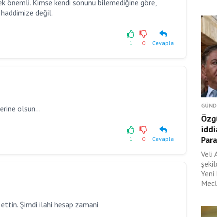
mek önemli. Kimse kendi sonunu bilemediğine göre,
haddimize değil.
1
0
Cevapla
GÜND
zerine olsun...
Özgü
iddi
Para
1
0
Cevapla
Veli 
şeki
Yeni
Mecli
 ettin. Şimdi ilahi hesap zamani