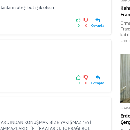
GÜND
lanların ateşi bol ışık olsun
Kah
Fran
Orma
0
0
Cevapla
Fran
katıl
tama
0
0
Cevapla
SIYAS
Erdo
Çerç
NÜN ARDINDAN KONUŞMAK BİZE YAKIŞMAZ. "EYİ
MMAZLARDI. İFTİRA ATARDI. TOPRAĞI BOL