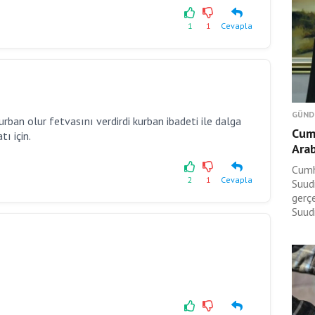
1
1
Cevapla
GÜND
urban olur fetvasını verdirdi kurban ibadeti ile dalga
Cum
tı için.
Arab
Cumh
2
1
Cevapla
Suudi
gerç
Suudi