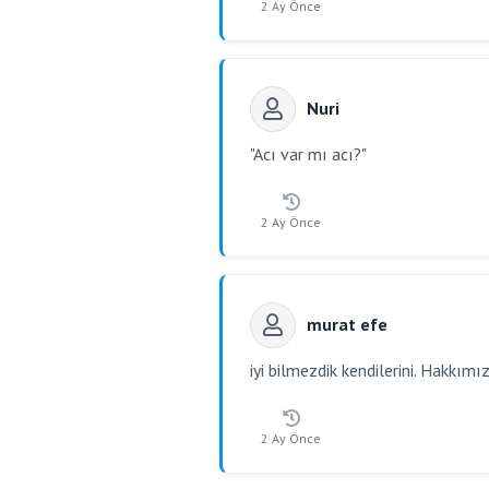
2 Ay Önce
Nuri
"Acı var mı acı?"
2 Ay Önce
murat efe
iyi bilmezdik kendilerini. Hakkı
2 Ay Önce