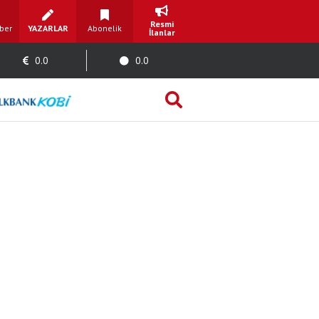
Resmi
ber
YAZARLAR
Abonelik
İlanlar
0.0
0.0