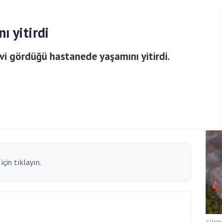
ı yitirdi
i gördüğü hastanede yaşamını yitirdi.
çin tıklayın.