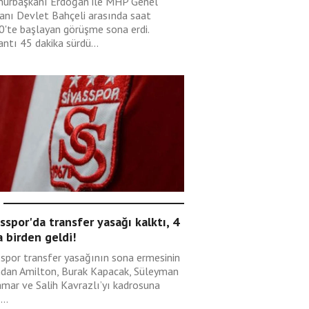
urbaşkanı Erdoğan ile MHP Genel
anı Devlet Bahçeli arasında saat
0'te başlayan görüşme sona erdi.
ntı 45 dakika sürdü...
sspor'da transfer yasağı kalktı, 4
 birden geldi!
sspor transfer yasağının sona ermesinin
ndan Amilton, Burak Kapacak, Süleyman
mar ve Salih Kavrazlı’yı kadrosuna
...