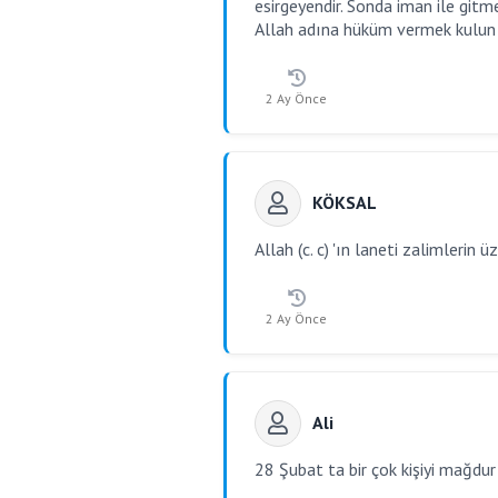
esirgeyendir. Sonda iman ile git
Allah adına hüküm vermek kulun 
2 Ay Önce
KÖKSAL
Allah (c. c) 'ın laneti zalimlerin ü
2 Ay Önce
Ali
28 Şubat ta bir çok kişiyi mağdur