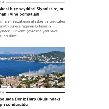
EM
kesi hiçe saydılar! Siyonist rejim
nan'ı yine bombaladı
ci İsrail, imzalanan ateşkes ve yürütülen
omatik sürece rağmen Lübnan'ın
indeki Sur kenti çevresine yeni hava
rıları düze..
EM
beliada Deniz Harp Okulu'ndaki
gın söndürüldü