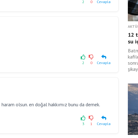
2
0
Cevapla
AKTÜ
12 t
su i
Batm
kafil
sonra
2
0
Cevapla
şikay
mız haram olsun. en doğal hakkımız bunu da demek.
3
1
Cevapla