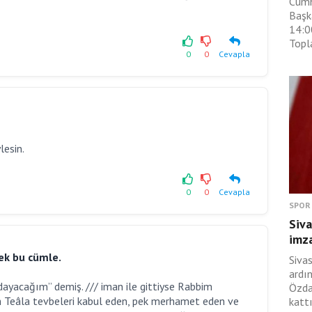
Cumh
Başk
14:0
Topla
0
0
Cevapla
lesin.
0
0
Cevapla
SPOR
Siva
imza
ek bu cümle.
Siva
ardı
ayacağım” demiş. /// iman ile gittiyse Rabbim
Özda
ah Teâla tevbeleri kabul eden, pek merhamet eden ve
kattı