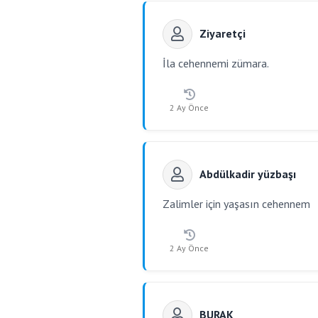
Ziyaretçi
İla cehennemi zümara.
2 Ay Önce
Abdülkadir yüzbaşı
Zalimler için yaşasın cehennem
2 Ay Önce
BURAK