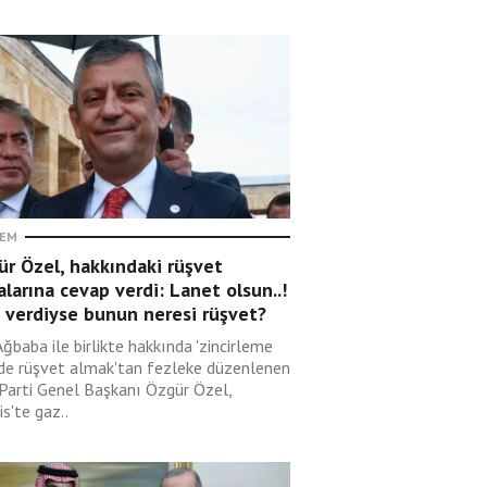
EM
r Özel, hakkındaki rüşvet
alarına cevap verdi: Lanet olsun..!
 verdiyse bunun neresi rüşvet?
Ağbaba ile birlikte hakkında 'zincirleme
lde rüşvet almak'tan fezleke düzenlenen
 Parti Genel Başkanı Özgür Özel,
s'te gaz..