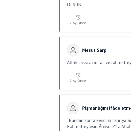
OLSUN.
2 Ay Önce
Mesut Sarp
Allah taksiratını af ve rahmet ey
2 Ay Önce
Pişmanlığını ifâde etm
“Bundan sonra kendimi tanrıya ad
Rahmet eylesin. Âmiyn. Zîra All