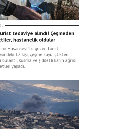
EL
urist tedaviye alındı! Çeşmeden
çtiler, hastanelik oldular
an Hasankeyf'te gezen turist
esindeki 12 kişi, çeşme suyu içtikten
 bulantı, kusma ve şiddetli karın ağrısı
etleri yaşadı..