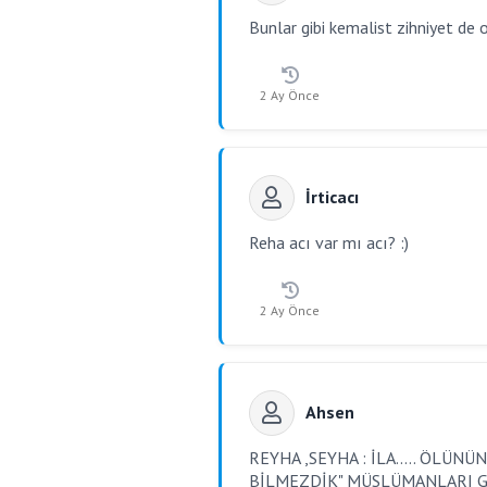
Bunlar gibi kemalist zihniyet de o
2 Ay Önce
İrticacı
Reha acı var mı acı? :)
2 Ay Önce
Ahsen
REYHA ,SEYHA : İLA..... ÖLÜ
BİLMEZDİK" MÜSLÜMANLARI GA