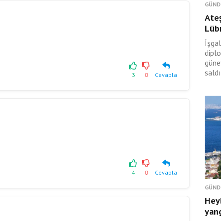
GÜND
Ateş
Lüb
İşgal
dipl
güney
saldı
3
0
Cevapla
4
0
Cevapla
GÜND
Hey
yan