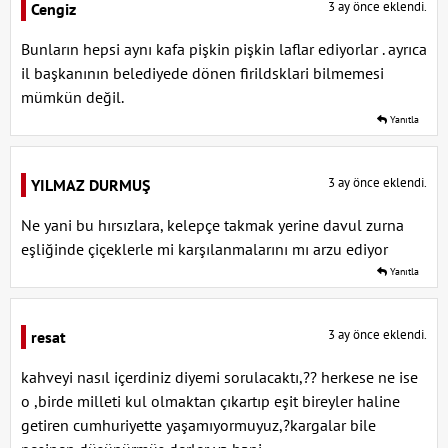
3 ay önce eklendi.
Cengiz
Bunların hepsi aynı kafa pişkin pişkin laflar ediyorlar . ayrıca
il başkanının belediyede dönen firildsklari bilmemesi
mümkün değil.
Yanıtla
3 ay önce eklendi.
YILMAZ DURMUŞ
Ne yani bu hırsızlara, kelepçe takmak yerine davul zurna
eşliğinde çiçeklerle mi karşılanmalarını mı arzu ediyor
Yanıtla
3 ay önce eklendi.
resat
kahveyi nasıl içerdiniz diyemi sorulacaktı,?? herkese ne ise
o ,birde milleti kul olmaktan çıkartıp eşit bireyler haline
getiren cumhuriyette yaşamıyormuyuz,?kargalar bile