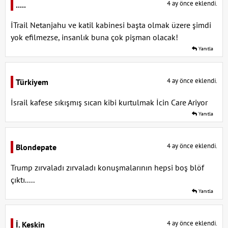
4 ay önce eklendi.
.....
İTrail Netanjahu ve katil kabinesi başta olmak üzere şimdi
yok efilmezse, insanlık buna çok pişman olacak!
Yanıtla
4 ay önce eklendi.
Türkiyem
İsrail kafese sıkışmış sıcan kibi kurtulmak İcin Care Ariyor
Yanıtla
4 ay önce eklendi.
Blondepate
Trump zırvaladı zırvaladı konuşmalarının hepsi boş blöf
çıktı.....
Yanıtla
4 ay önce eklendi.
İ. Keskin