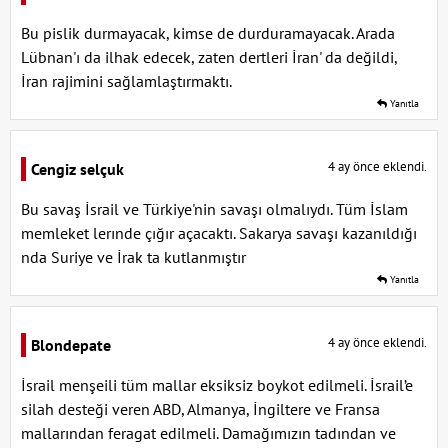
Bu pislik durmayacak, kimse de durduramayacak. Arada
Lübnan'ı da ilhak edecek, zaten dertleri İran' da değildi,
İran rajimini sağlamlaştırmaktı.
Yanıtla
4 ay önce eklendi.
Cengiz selçuk
Bu savaş İsrail ve Türkiye'nin savaşı olmalıydı. Tüm İslam
memleket lerınde çığır açacaktı. Sakarya savaşı kazanıldığı
nda Suriye ve İrak ta kutlanmıştır
Yanıtla
4 ay önce eklendi.
Blondepate
İsrail menşeili tüm mallar eksiksiz boykot edilmeli. İsrail’e
silah desteği veren ABD, Almanya, İngiltere ve Fransa
mallarından feragat edilmeli. Damağımızın tadından ve