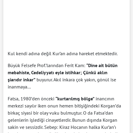
Kul kendi adına değil Kur’an adına hareket etmektedir.
Büyük Felsefe Prof.’larından Ferit Kam:
“Dine ait bütün
mebahiste, Cedeliyyatı eyle istihkar; Çünkü aklın
şiarıdır inkar”
buyurur. Akıl inkara çok yakın, gönül ise
inanmaya…
Fatsa, 1980’den önceki
“kurtarılmış bölge”
inancının
merkezi sayılır iken onun hemen bitişiğindeki Korgan’da
birkaç siyasi bir olay vuku bulmuştur. O da Fatsa’dan
gelenlerin işlediği cinayetlerdir. Bunun dışında Korgan
sakin ve sessizdir. Sebep: Kiraz Hocanın halka Kur’an’ı