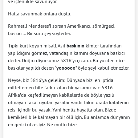
ve içtenlikle savunuyor.
Hatta savunmak onlara düştü.
Rahmetli Menderes’i sorsan Amerikancı, sömürgeci,
baskıcı… Bir sürü şey söylerler.
Tıpkı kurt koyun misali. Asıl
baskının
kimler tarafından
yapıldığını görmez, vatandaşın karnını doyurana baskıcı
derler. Doğru diyorsunuz 5816’yı çıkardı. Bu yüzden nice
baskılar yapıldı desen “
yoooooo
” öyle şeyi kabul etmezler.
Neyse, biz 5816’ya gelelim: Dünyada bizi en iptidai
milletlerden bile farklı kılan bir yasamız var: 5816…
Afrika’da keşfedilmeyen kabilelerde de böyle yazılı
olmayan fakat uyulan yasalar vardır lakin orada kabilenin
reisi içindir bu yasak. Yani henüz hayatta olan. Bizde
kemikleri bile kalmayan bir ölü için. Bu anlamda dünyanın
en gerici ülkesiyiz. Ne mutlu bize.