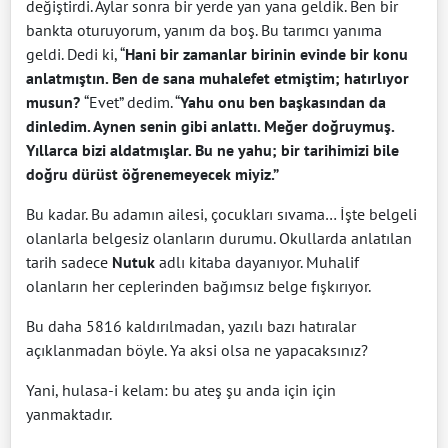
değiştirdi. Aylar sonra bir yerde yan yana geldik. Ben bir
bankta oturuyorum, yanım da boş. Bu tarımcı yanıma
geldi. Dedi ki, “
Hani bir zamanlar birinin evinde bir konu
anlatmıştın. Ben de sana muhalefet etmiştim; hatırlıyor
musun?
“Evet” dedim. “
Yahu onu ben başkasından da
dinledim. Aynen senin gibi anlattı. Meğer doğruymuş.
Yıllarca bizi aldatmışlar. Bu ne yahu; bir tarihimizi bile
doğru dürüst öğrenemeyecek miyiz.”
Bu kadar. Bu adamın ailesi, çocukları sıvama… İşte belgeli
olanlarla belgesiz olanların durumu. Okullarda anlatılan
tarih sadece
Nutuk
adlı kitaba dayanıyor. Muhalif
olanların her ceplerinden bağımsız belge fışkırıyor.
Bu daha 5816 kaldırılmadan, yazılı bazı hatıralar
açıklanmadan böyle. Ya aksi olsa ne yapacaksınız?
Yani, hulasa-i kelam: bu ateş şu anda için için
yanmaktadır.