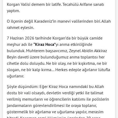
Korgan Valisi demem bir latife. Tecahülü Arifane sanatı
yaptım.
O ilçenin değil Karadeniz’in manevi valilerinden biri. Allah
rahmet eylesin.
7 Haziran 2026 tarihinde Korgan’da bir büyük camide
meşhur adı ile
“Kiraz Hoca”
yı anma etkinliğinde
bulunduk. Muhterem başsavcımız, Zeynel Abidin Akkiraz
Beyin daveti üzere bulunduğumuz anma toplantısı her
cihetle dolu doluydu. Ne bir olay, ne bir kışkırtma, ne bir
slogan, ne bir kalp kırma… Herkes edeple ağırlanır lütufla
uğurlanır.
Şöyle düşündüm: Eğer Kiraz Hoca namındaki bu Allah
dostu bir vali olsaydı, devletin verdiği yetki ile talimat
verilmiş memurların ve öğrencilerin katılımı ile polislerin
jandarmaların görevlendirilmesi ile oraya toplanır,
göstermelik bir ağırlama ve uğurlama yapılır, merasim