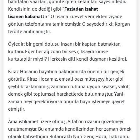
hatırlatan vaazları, gönüle giren kelamları sayesindedir.
Kendisinin de dediği gibi
“Fazladan izahat
lisanen kabahattir”
O lisana kuvvet vermekten ziyade
gönlün telefonlarını tamir etmiştir. O sayededir ki; Korgan
terörle anılmamıştır.
Öyledir; bir gemi dolusu insanı bir kaptan batmaktan
kurtarır. Eğer her ağızdan bir ses çıksaydı kimse
kurtulabilir miydi? Herkesin dili kendi düşmanı kesilirdi.
Kiraz Hocanın hayatına baktığımızda önemli bir gerçek
görürüz. Kiraz Hocamız, emsali bazı müteşeyyihler gibi
şeyhlik taslamamış, zamanın ruhuna uygun siyaset, vakıf,
dernek gibi toplumsal hareketlerde bulunmuştur. Yani
zaman neyi gerektiriyorsa onunla hayır işlemeye gayret
etmiştir.
Ama istikamet üzere olmuş, Allah’ın rızasını gözetmeyi
unutmamıştır. Bu anlamda kendilerinden her zaman örnek
olarak bahsettiğim Bulancaklı Nuri Genç Hoca, Trabzonlu