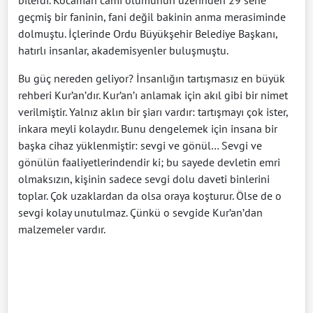
biterdi. Kocaman cami ölümünün üzerinden 29 sene
geçmiş bir faninin, fani değil bakinin anma merasiminde
dolmuştu. İçlerinde Ordu Büyükşehir Belediye Başkanı,
hatırlı insanlar, akademisyenler buluşmuştu.
Bu güç nereden geliyor? İnsanlığın tartışmasız en büyük
rehberi Kur’an’dır. Kur’an’ı anlamak için akıl gibi bir nimet
verilmiştir. Yalnız aklın bir şiarı vardır: tartışmayı çok ister,
inkara meyli kolaydır. Bunu dengelemek için insana bir
başka cihaz yüklenmiştir: sevgi ve gönül… Sevgi ve
gönülün faaliyetlerindendir ki; bu sayede devletin emri
olmaksızın, kişinin sadece sevgi dolu daveti binlerini
toplar. Çok uzaklardan da olsa oraya koşturur. Ölse de o
sevgi kolay unutulmaz. Çünkü o sevgide Kur’an’dan
malzemeler vardır.