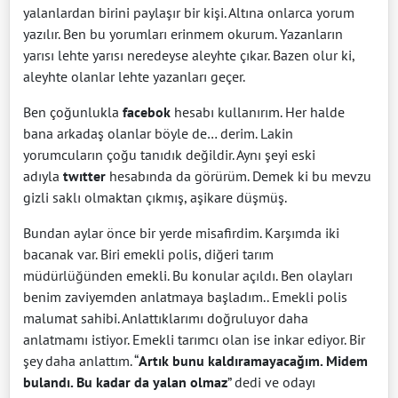
yalanlardan birini paylaşır bir kişi. Altına onlarca yorum
yazılır. Ben bu yorumları erinmem okurum. Yazanların
yarısı lehte yarısı neredeyse aleyhte çıkar. Bazen olur ki,
aleyhte olanlar lehte yazanları geçer.
Ben çoğunlukla
facebok
hesabı kullanırım. Her halde
bana arkadaş olanlar böyle de… derim. Lakin
yorumcuların çoğu tanıdık değildir. Aynı şeyi eski
adıyla
twıtter
hesabında da görürüm. Demek ki bu mevzu
gizli saklı olmaktan çıkmış, aşikare düşmüş.
Bundan aylar önce bir yerde misafirdim. Karşımda iki
bacanak var. Biri emekli polis, diğeri tarım
müdürlüğünden emekli. Bu konular açıldı. Ben olayları
benim zaviyemden anlatmaya başladım.. Emekli polis
malumat sahibi. Anlattıklarımı doğruluyor daha
anlatmamı istiyor. Emekli tarımcı olan ise inkar ediyor. Bir
şey daha anlattım. “
Artık
bunu
kaldıramayacağım. Midem
bulandı. Bu kadar da yalan olmaz
” dedi ve odayı