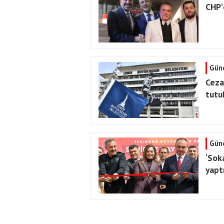
CHP’d
Gün
Cezae
tutu
Gün
‘Sok
yapt