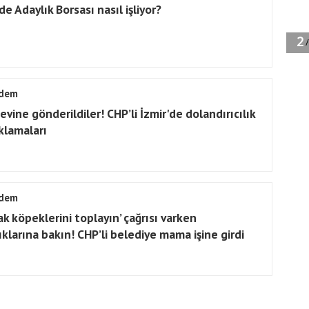
e Adaylık Borsası nasıl işliyor?
dem
vine gönderildiler! CHP’li İzmir'de dolandırıcılık
klamaları
dem
ak köpeklerini toplayın’ çağrısı varken
ıklarına bakın! CHP’li belediye mama işine girdi