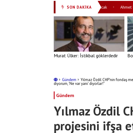
 geliyor! İspanya Süper Kupası İstanbul’da oynanacak
Ahmet Hakan’d
SON DAKİKA
•
Murat Ülker: İstikbal göklerdedir
Bo
Gündem
Yılmaz Özdil CHP’nin fondaş medy
diyorum, 'Ne var yani' diyorlar!”
Gündem
Yılmaz Özdil 
projesini ifşa e