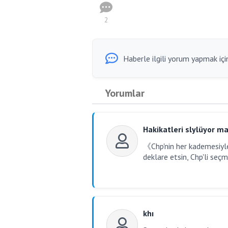
2
Haberle ilgili yorum yapmak için
Yorumlar
Hakikatleri slylüyor m
《Chp'nin her kademesiyle
deklare etsin, Chp'li seçm
khı