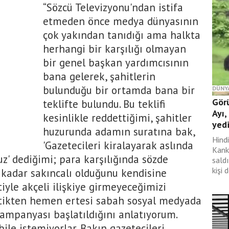
“Sözcü Televizyonu'ndan istifa
etmeden önce medya dünyasının
çok yakından tanıdığı ama halkta
herhangi bir karşılığı olmayan
bir genel başkan yardımcısının
bana gelerek, şahitlerin
bulunduğu bir ortamda bana bir
DÜNY
Gör
teklifte bulundu. Bu teklifi
Ayı,
kesinlikle reddettiğimi, şahitler
yed
huzurunda adamın suratına bak,
Hind
'Gazetecileri kiralayarak aslında
Kank
z' dediğimi; para karşılığında sözde
saldı
kişi 
adar sakıncalı olduğunu kendisine
tiyle akçeli ilişkiye girmeyeceğimizi
ettikten hemen ertesi sabah sosyal medyada
panyası başlatıldığını anlatıyorum.
le istemiyorlar. Bakın gazetecileri