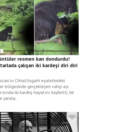
A
üntüler resmen kan dondurdu!
 tarlada çalışan iki kardeşi diri diri
i
istan'ın Chhattisgarh eyaletindeki
er bölgesinde gerçekleşen vahşi ayı
rısında iki kardeş hayatını kaybetti, bir
de yarala..