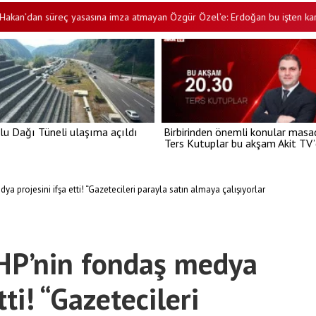
an süreç yasasına imza atmayan Özgür Özel’e: Erdoğan bu işten karlı çıkm
lu Dağı Tüneli ulaşıma açıldı
Birbirinden önemli konular masa
Ters Kutuplar bu akşam Akit TV
a projesini ifşa etti! “Gazetecileri parayla satın almaya çalışıyorlar
CHP’nin fondaş medya
tti! “Gazetecileri