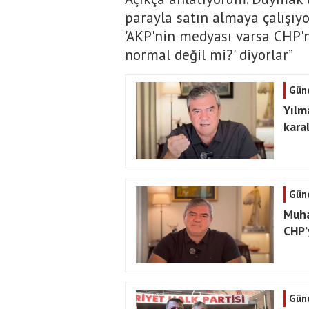
parayla satın almaya çalışıyor
'AKP'nin medyası varsa CHP'
normal değil mi?' diyorlar”
Gün
Yılm
kara
Gün
Muha
CHP’
Gün