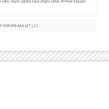
 saksı düştü galiba baya doğru laflar etmeye başladı.
 YORUMLARA GİT ( 2 )