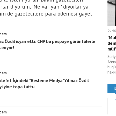
lar diyorum, 'Ne var yani' diyorlar ya.
nin de gazetecilere para ödemesi gayet
DÜNY
dem
'Muh
az Özdil isyan etti: CHP bu pespaye görüntülerle
demi
lanıyor!
müft
Suri
Ahme
bugü
hakk
dem
lefet İçindeki "Besleme Medya" Yılmaz Özdil
yi yine topa tuttu
dem