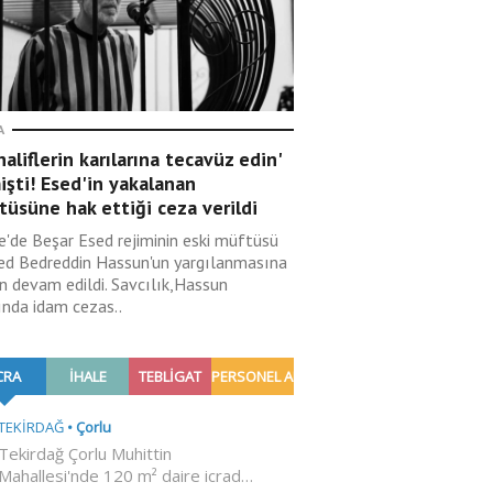
A
aliflerin karılarına tecavüz edin'
şti! Esed'in yakalanan
üsüne hak ettiği ceza verildi
ye'de Beşar Esed rejiminin eski müftüsü
d Bedreddin Hassun'un yargılanmasına
n devam edildi. Savcılık,Hassun
ında idam cezas..