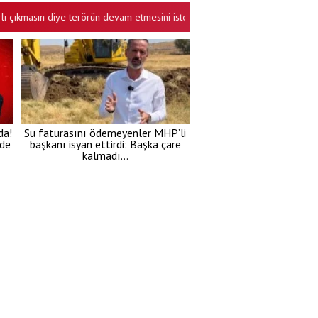
asın diye terörün devam etmesini ister bunlar!
Cuma hutbesinde "kar
•
da!
Su faturasını ödemeyenler MHP’li
’de
başkanı isyan ettirdi: Başka çare
kalmadı…