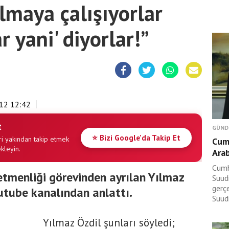
lmaya çalışıyorlar
r yani' diyorlar!”
12 12:42
t
GÜND
⭐ Bizi Google'da Takip Et
i yakından takip etmek
Cum
ekleyin.
Arab
Cumh
tmenliği görevinden ayrılan Yılmaz
Suudi
gerç
outube kanalından anlattı.
Suudi
Yılmaz Özdil şunları söyledi;