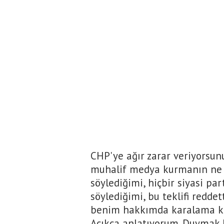
CHP'ye ağır zarar veriyorsunu
muhalif medya kurmanın ne k
söylediğimi, hiçbir siyasi par
söylediğimi, bu teklifi redd
benim hakkımda karalama kam
Açıkça anlatıyorum. Duymak bi