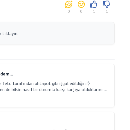
0
0
1
1
 tıklayın.
adem...
 fetö tarafından ahtapot gibi işgal edildiğini!》
en de bilsin nasıl bir durumla karşı karşıya olduklarını....