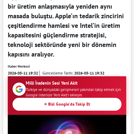
bir üretim anlaşmasıyla yeniden aynı
masada buluştu. Apple’ın tedarik zincirini
çeşitlendirme hamlesi ve Intel’in üretim
kapasitesini güçlendirme stratejisi,
teknoloji sektöründe yeni bir dönemin
kapısını aralıyor.
Haber Merkezi
2026-05-11 19:32
Güncelleme Tarihi:
2026-05-11 19:32
Milli İradenin Sesi Yeni Akit
Türkiye ve dünyadaki gelişmeleri yakından takip etmek için
Google listenize Yeni Akit'i ekleyin.
⭐ Bizi Google'da Takip Et