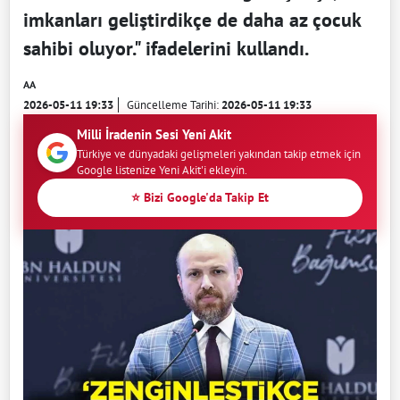
imkanları geliştirdikçe de daha az çocuk
sahibi oluyor." ifadelerini kullandı.
AA
2026-05-11 19:33
Güncelleme Tarihi:
2026-05-11 19:33
Milli İradenin Sesi Yeni Akit
Türkiye ve dünyadaki gelişmeleri yakından takip etmek için
Google listenize Yeni Akit'i ekleyin.
⭐ Bizi Google'da Takip Et