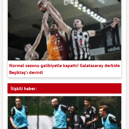
Normal sezonu galibiyetle kapattı! Galatasaray derbide
Beşiktaş’ı devirdi
İlişkili haber: