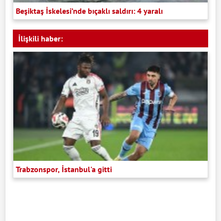
Beşiktaş İskelesi’nde bıçaklı saldırı: 4 yaralı
İlişkili haber:
Trabzonspor, İstanbul'a gitti