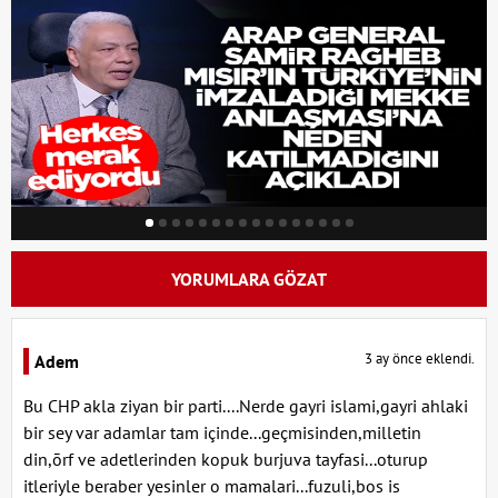
YORUMLARA GÖZAT
3 ay önce eklendi.
Adem
Bu CHP akla ziyan bir parti....Nerde gayri islami,gayri ahlaki
bir sey var adamlar tam içinde...geçmisinden,milletin
din,ōrf ve adetlerinden kopuk burjuva tayfasi...oturup
itleriyle beraber yesinler o mamalari...fuzuli,bos is