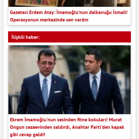
Gazeteci Erdem Atay: İmamoğlu’nun dalkavuğu İsmail!
Operasyonun merkezinde sen vardın
İlişkili haber:
Ekrem İmamoğlu'nun sesinden fitne kokuları! Murat
Ongun cezaevinden saldırdı, Anahtar Parti'den kapak
gibi cevap geldi!