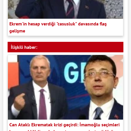
Ekrem'in hesap verdiği "casusluk" davasında flaş
gelişme
İlişkili haber:
Can Ataklı Ekrematak krizi geçirdi: İmamoğlu seçimleri