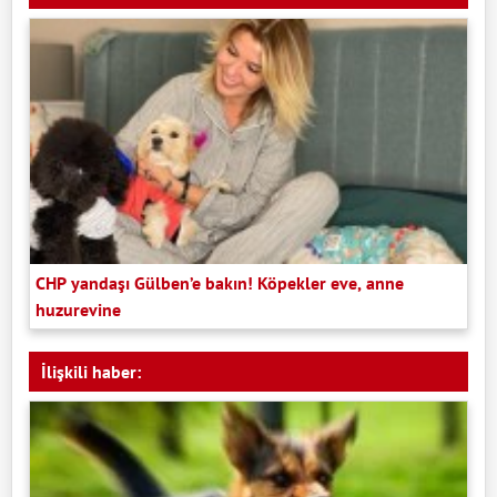
CHP yandaşı Gülben’e bakın! Köpekler eve, anne
huzurevine
İlişkili haber: