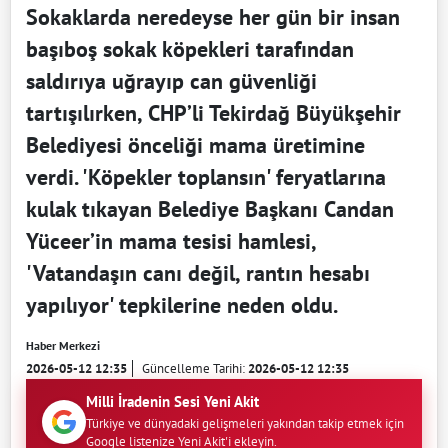
Sokaklarda neredeyse her gün bir insan
başıboş sokak köpekleri tarafından
saldırıya uğrayıp can güvenliği
tartışılırken, CHP’li Tekirdağ Büyükşehir
Belediyesi önceliği mama üretimine
verdi. 'Köpekler toplansın' feryatlarına
kulak tıkayan Belediye Başkanı Candan
Yüceer’in mama tesisi hamlesi,
'Vatandaşın canı değil, rantın hesabı
yapılıyor' tepkilerine neden oldu.
Haber Merkezi
2026-05-12 12:35
Güncelleme Tarihi:
2026-05-12 12:35
Milli İradenin Sesi Yeni Akit
Türkiye ve dünyadaki gelişmeleri yakından takip etmek için
Google listenize Yeni Akit'i ekleyin.