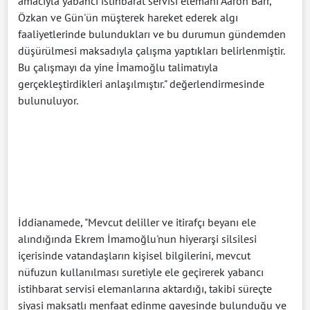
amacıyla yabancı istihbarat servisi elemanı Aaron Barr,
Özkan ve Gün'ün müşterek hareket ederek algı
faaliyetlerinde bulundukları ve bu durumun gündemden
düşürülmesi maksadıyla çalışma yaptıkları belirlenmiştir.
Bu çalışmayı da yine İmamoğlu talimatıyla
gerçekleştirdikleri anlaşılmıştır." değerlendirmesinde
bulunuluyor.
İddianamede, "Mevcut deliller ve itirafçı beyanı ele
alındığında Ekrem İmamoğlu'nun hiyerarşi silsilesi
içerisinde vatandaşların kişisel bilgilerini, mevcut
nüfuzun kullanılması suretiyle ele geçirerek yabancı
istihbarat servisi elemanlarına aktardığı, takibi süreçte
siyasi maksatlı menfaat edinme gayesinde bulunduğu ve