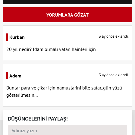
YORUMLARA GÖZAT
3 ay önce eklendi.
Kurban
20 yıl nedir? İdam olmalı vatan hainleri için
3 ay önce eklendi.
Adem
Bunlar para ve çikar için namuslarini bile satar..gün yüzü
gōsterilmesin...
x
DÜŞÜNCELERİNİ PAYLAŞ!