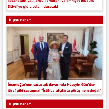
kazanacak! Vali, ordu komutanı ve emniyet müdürü
Silivri’ye gidip selam duracak!
İlişkili haber:
İmamoğlu'nun casusluk davasında Hüseyin Gün’den
itiraf gibi savunma! “İstihbaratçılarla görüşmem doğal”
İlişkili haber: