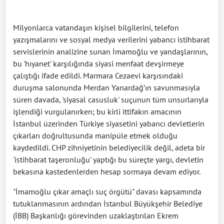
Milyonlarca vatandaşın kişisel bilgilerini, telefon
yazışmalarını ve sosyal medya verilerini yabancı istihbarat
servislerinin analizine sunan İmamoğlu ve yandaşlarının,
bu 'hıyanet' karşılığında siyasi menfaat devşirmeye
çalıştığı ifade edildi. Marmara Cezaevi karşısındaki
duruşma salonunda Merdan Yanardağ’ın savunmasıyla
süren davada, 'siyasal casusluk' suçunun tüm unsurlarıyla
işlendiği vurgulanırken; bu kirli ittifakın amacının
İstanbul üzerinden Türkiye siyasetini yabancı devletlerin
çıkarları doğrultusunda manipüle etmek olduğu
kaydedildi. CHP zihniyetinin belediyecilik değil, adeta bir
'istihbarat taşeronluğu' yaptığı bu süreçte yargı, devletin
bekasına kastedenlerden hesap sormaya devam ediyor.
"İmamoğlu çıkar amaçlı suç örgütü" davası kapsamında
tutuklanmasının ardından İstanbul Büyükşehir Belediye
(İBB) Başkanlığı görevinden uzaklaştırılan Ekrem