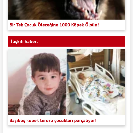
Bir Tek Çocuk Öleceğine 1000 Köpek Ölsün!
İlişkili haber:
Başıboş köpek terörü çocukları parçalıyor!