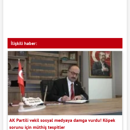
İlişkili haber:
AK Partili vekil sosyal medyaya damga vurdu! Köpek
sorunu için müthiş tespitler