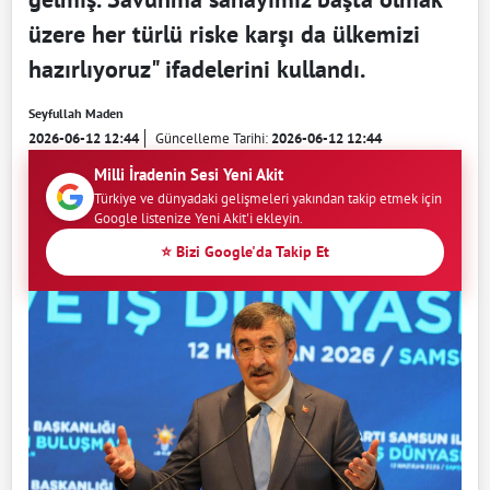
üzere her türlü riske karşı da ülkemizi
hazırlıyoruz" ifadelerini kullandı.
Seyfullah Maden
2026-06-12 12:44
Güncelleme Tarihi:
2026-06-12 12:44
Milli İradenin Sesi Yeni Akit
Türkiye ve dünyadaki gelişmeleri yakından takip etmek için
Google listenize Yeni Akit'i ekleyin.
⭐ Bizi Google'da Takip Et