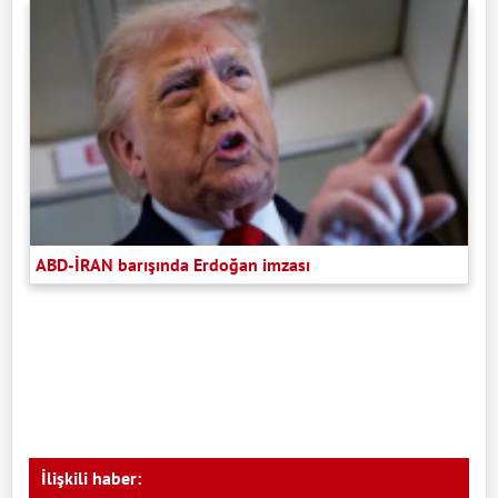
ABD-İRAN barışında Erdoğan imzası
İlişkili haber: