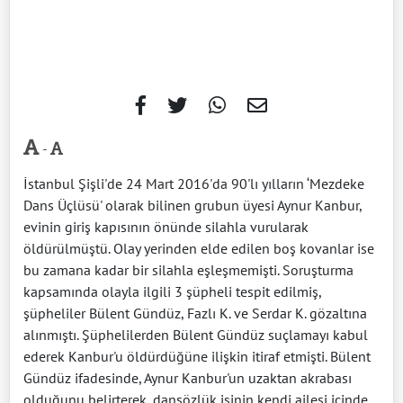
-
İstanbul Şişli'de 24 Mart 2016'da 90'lı yılların ‘Mezdeke
Dans Üçlüsü' olarak bilinen grubun üyesi Aynur Kanbur,
evinin giriş kapısının önünde silahla vurularak
öldürülmüştü. Olay yerinden elde edilen boş kovanlar ise
bu zamana kadar bir silahla eşleşmemişti. Soruşturma
kapsamında olayla ilgili 3 şüpheli tespit edilmiş,
şüpheliler Bülent Gündüz, Fazlı K. ve Serdar K. gözaltına
alınmıştı. Şüphelilerden Bülent Gündüz suçlamayı kabul
ederek Kanbur'u öldürdüğüne ilişkin itiraf etmişti. Bülent
Gündüz ifadesinde, Aynur Kanbur'un uzaktan akrabası
olduğunu belirterek, dansözlük işinin kendi ailesi içinde