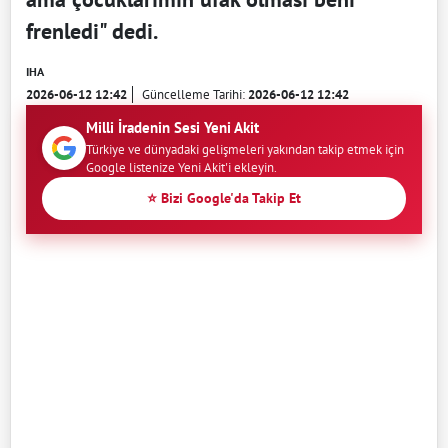
frenledi" dedi.
IHA
2026-06-12 12:42
Güncelleme Tarihi:
2026-06-12 12:42
Milli İradenin Sesi Yeni Akit
Türkiye ve dünyadaki gelişmeleri yakından takip etmek için
Google listenize Yeni Akit'i ekleyin.
⭐ Bizi Google'da Takip Et