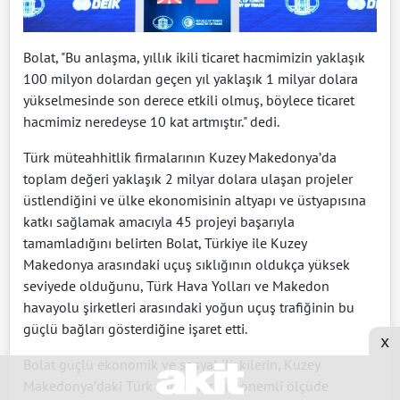
Bolat, "Bu anlaşma, yıllık ikili ticaret hacmimizin yaklaşık
100 milyon dolardan geçen yıl yaklaşık 1 milyar dolara
yükselmesinde son derece etkili olmuş, böylece ticaret
hacmimiz neredeyse 10 kat artmıştır." dedi.
Türk müteahhitlik firmalarının Kuzey Makedonya’da
toplam değeri yaklaşık 2 milyar dolara ulaşan projeler
üstlendiğini ve ülke ekonomisinin altyapı ve üstyapısına
katkı sağlamak amacıyla 45 projeyi başarıyla
tamamladığını belirten Bolat, Türkiye ile Kuzey
Makedonya arasındaki uçuş sıklığının oldukça yüksek
seviyede olduğunu, Türk Hava Yolları ve Makedon
havayolu şirketleri arasındaki yoğun uçuş trafiğinin bu
güçlü bağları gösterdiğine işaret etti.
x
Bolat güçlü ekonomik ve sosyal ilişkilerin, Kuzey
Makedonya’daki Türk yatırımlarının önemli ölçüde