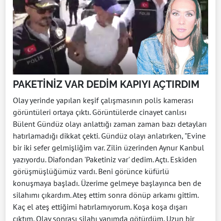
PAKETİNİZ VAR DEDİM KAPIYI AÇTIRDIM
Olay yerinde yapılan keşif çalışmasının polis kamerası
görüntüleri ortaya çıktı. Görüntülerde cinayet canlısı
Bülent Gündüz olayı anlattığı zaman zaman bazı detayları
hatırlamadığı dikkat çekti. Gündüz olayı anlatırken, "Evine
bir iki sefer gelmişliğim var. Zilin üzerinden Aynur Kanbul
yazıyordu. Diafondan 'Paketiniz var' dedim. Açtı. Eskiden
görüşmüşlüğümüz vardı. Beni görünce küfürlü
konuşmaya başladı. Üzerime gelmeye başlayınca ben de
silahımı çıkardım. Ateş ettim sonra dönüp arkamı gittim.
Kaç el ateş ettiğimi hatırlamıyorum. Koşa koşa dışarı
çıktım. Olay sonrası silahı yanımda götürdüm. Uzun bir