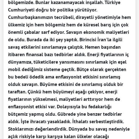
bölgemizde. Bunlar kazanamayacak inşallah. Türkiye
Cumhuriyeti doğru bir politika yürütüyor.
Cumhurbaşkanımızın tecrübeli, dirayetli yönetimiyle hem
ülkemiz için hem bölgemiz hem de küresel barış için çok
önemli çabalar sarf ediyor. Savaşın ekonomik maliyetleri
de oldu. Burada da iki şey yaptık. Birincisi İran'la ilgili
savaş etkilerini sınırlamaya çalıştık. Hemen başından
itibaren finansal bazı tedbirler aldık. Enerji fiyatlarının iç
dünyamıza, tüketicilere yansımasını sınırlamak için eşel
mobil dediğimiz sisteme geçtik. Bütçe olarak gerçekten
bu bedeli ödedik ama enflasyonist etkisini sınırlamış
olduk savaşın. Büyüme etkisini de sınırlamış olduk bir
taraftan. Çünkü hem büyümeyi aşağı çekiyor, enerji
fiyatlarının yükselmesi, maliyetleri arttırıyor hem de
enflasyonist etkisi var. Dolayısıyla bu fedakarlığı
bütçemiz yapmış oldu. Gübrede yine benzer tedbirler
aldık. İşte ihracatı yasakladık. İthalatı serbestleştirdik.
Stoklarımızı değerlendirdik. Dünyada bu savaş nedeniyle
açlık riskiyle karşı karşıya kalan ülkeler olacağı