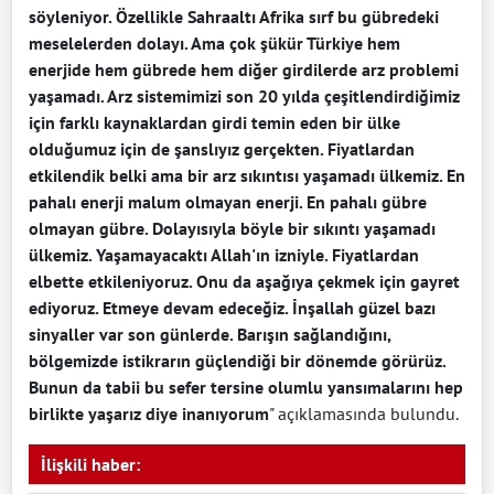
söyleniyor. Özellikle Sahraaltı Afrika sırf bu gübredeki
meselelerden dolayı. Ama çok şükür Türkiye hem
enerjide hem gübrede hem diğer girdilerde arz problemi
yaşamadı. Arz sistemimizi son 20 yılda çeşitlendirdiğimiz
için farklı kaynaklardan girdi temin eden bir ülke
olduğumuz için de şanslıyız gerçekten. Fiyatlardan
etkilendik belki ama bir arz sıkıntısı yaşamadı ülkemiz. En
pahalı enerji malum olmayan enerji. En pahalı gübre
olmayan gübre. Dolayısıyla böyle bir sıkıntı yaşamadı
ülkemiz. Yaşamayacaktı Allah'ın izniyle. Fiyatlardan
elbette etkileniyoruz. Onu da aşağıya çekmek için gayret
ediyoruz. Etmeye devam edeceğiz. İnşallah güzel bazı
sinyaller var son günlerde. Barışın sağlandığını,
bölgemizde istikrarın güçlendiği bir dönemde görürüz.
Bunun da tabii bu sefer tersine olumlu yansımalarını hep
birlikte yaşarız diye inanıyorum
" açıklamasında bulundu.
İlişkili haber: