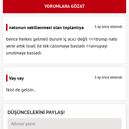
YORUMLARA GÖZAT
3 ay önce eklendi.
natonun sekillenmesi olan toplantıya
bence herkes gelmeli durum iç acıcı değil <<<trump nato
yerie artık israil ile tek calısmaya basladı <<avrupayı
unutmaya basladı
3 ay önce eklendi.
Vay vay
Ikisi de gelsin..
DÜŞÜNCELERİNİ PAYLAŞ!