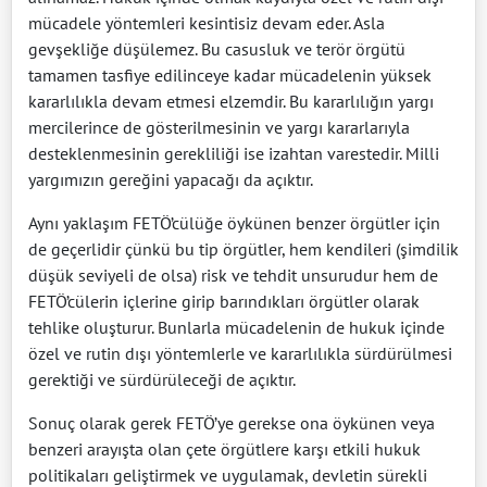
mücadele yöntemleri kesintisiz devam eder. Asla
gevşekliğe düşülemez. Bu casusluk ve terör örgütü
tamamen tasfiye edilinceye kadar mücadelenin yüksek
kararlılıkla devam etmesi elzemdir. Bu kararlılığın yargı
mercilerince de gösterilmesinin ve yargı kararlarıyla
desteklenmesinin gerekliliği ise izahtan varestedir. Milli
yargımızın gereğini yapacağı da açıktır.
Aynı yaklaşım FETÖ’cülüğe öykünen benzer örgütler için
de geçerlidir çünkü bu tip örgütler, hem kendileri (şimdilik
düşük seviyeli de olsa) risk ve tehdit unsurudur hem de
FETÖ’cülerin içlerine girip barındıkları örgütler olarak
tehlike oluşturur. Bunlarla mücadelenin de hukuk içinde
özel ve rutin dışı yöntemlerle ve kararlılıkla sürdürülmesi
gerektiği ve sürdürüleceği de açıktır.
Sonuç olarak gerek FETÖ’ye gerekse ona öykünen veya
benzeri arayışta olan çete örgütlere karşı etkili hukuk
politikaları geliştirmek ve uygulamak, devletin sürekli