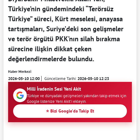
Türkiye’nin gündemindeki “Terörsüz
Türkiye” süreci, Kürt meselesi, anayasa
tartışmaları, Suriye’deki son gelişmeler
ve terör örgütü PKK’nın silah bırakma
sürecine ilişkin dikkat çeken
değerlendirmelerde bulundu.
Haber Merkezi
2026-05-10 12:00
Güncelleme Tarihi:
2026-05-10 12:23
Milli İradenin Sesi Yeni Akit
Türkiye ve dünyadaki gelişmeleri yakından takip etmek için
Google listenize Yeni Akit'i ekleyin.
⭐ Bizi Google'da Takip Et