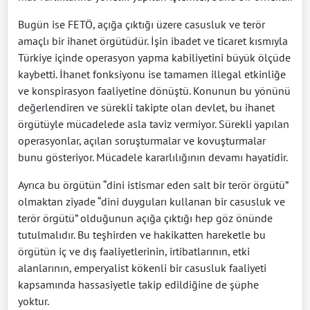
Bugün ise FETÖ, açığa çıktığı üzere casusluk ve terör
amaçlı bir ihanet örgütüdür. İşin ibadet ve ticaret kısmıyla
Türkiye içinde operasyon yapma kabiliyetini büyük ölçüde
kaybetti. İhanet fonksiyonu ise tamamen illegal etkinliğe
ve konspirasyon faaliyetine dönüştü. Konunun bu yönünü
değerlendiren ve sürekli takipte olan devlet, bu ihanet
örgütüyle mücadelede asla taviz vermiyor. Sürekli yapılan
operasyonlar, açılan soruşturmalar ve kovuşturmalar
bunu gösteriyor. Mücadele kararlılığının devamı hayatidir.
Ayrıca bu örgütün “dini istismar eden salt bir terör örgütü”
olmaktan ziyade “dini duyguları kullanan bir casusluk ve
terör örgütü” olduğunun açığa çıktığı hep göz önünde
tutulmalıdır. Bu teşhirden ve hakikatten hareketle bu
örgütün iç ve dış faaliyetlerinin, irtibatlarının, etki
alanlarının, emperyalist kökenli bir casusluk faaliyeti
kapsamında hassasiyetle takip edildiğine de şüphe
yoktur.