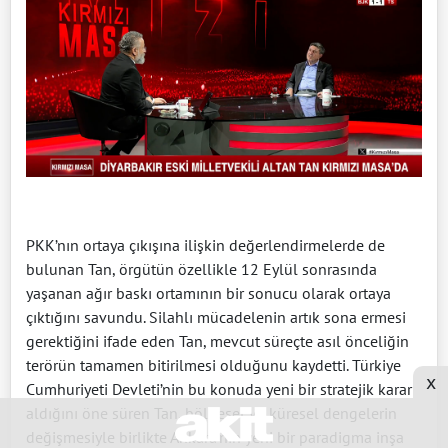
PKK’nın ortaya çıkışına ilişkin değerlendirmelerde de
bulunan Tan, örgütün özellikle 12 Eylül sonrasında
yaşanan ağır baskı ortamının bir sonucu olarak ortaya
çıktığını savundu. Silahlı mücadelenin artık sona ermesi
gerektiğini ifade eden Tan, mevcut süreçte asıl önceliğin
terörün tamamen bitirilmesi olduğunu kaydetti. Türkiye
x
Cumhuriyeti Devleti’nin bu konuda yeni bir stratejik karar
aldığını öne süren Tan, bölgesel ve küresel dengelerin
değişmesiyle birlikte Ankara’nın yeni bir paradigma inşa