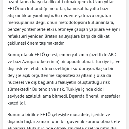
uzantılarına karşı da dikkatli olmak gerekir. Uzun yıllar
FETÖ’nün kullandığı metotlar, kamusal hayatta bazı
alışkanlıklar yaratmıştır. Bu nedenle yalnızca örgütün
mensuplarına değil onun metodolojisini kullananlara,
benzer yöntemlerle etki üretmeye çalışan yapılara ve aynı
refleksleri yeniden üreten anlayışlara karşı da dikkat
çekilmesi önem taşımaktadır.
Sonuç olarak FETÖ çetesi, emperyalizmin (özellikle ABD
ve bazı Avrupa ülkelerinin) bir aparatı olarak Türkiye içi ve
dışı risk ve tehdit olma özelliğini sürdürüyor. Başka bir
deyişle açık örgütlenme kapasitesi zayıflamış olsa da
hücresel ve dış bağlantılı faaliyetin oluşturduğu risk
sürmektedir. Bu tehdit ve risk, Türkiye içinde ciddi
seviyede azaltıldı ama bitmedi. Dışarıda önemli mesafeler
katedildi.
Bununla birlikte FETÖ çetesiyle mücadele, içeride ve
dışarıda hiçbir zaman rutin bir güvenlik sorunu olarak ele
alınamaz. Hukuk içinde olmak kaydıyla özel ve rutin dışı