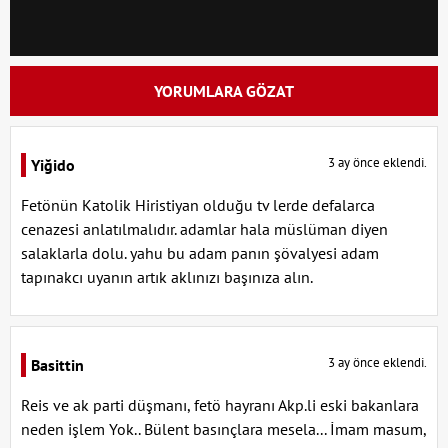
YORUMLARA GÖZAT
3 ay önce eklendi.
Yiğido
Fetönün Katolik Hiristiyan olduğu tv lerde defalarca
cenazesi anlatılmalıdır. adamlar hala müslüman diyen
salaklarla dolu. yahu bu adam panın şövalyesi adam
tapınakcı uyanın artık aklınızı başınıza alın.
3 ay önce eklendi.
Basittin
Reis ve ak parti düşmanı, fetö hayranı Akp.li eski bakanlara
neden işlem Yok.. Bülent basınçlara mesela... İmam masum,