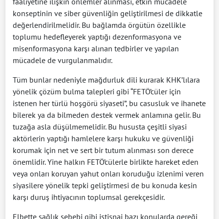
faaliyetine ilişkin önlemler alınması, etkin mücadele
konseptinin ve siber güvenliğin geliştirilmesi de dikkatle
değerlendirilmelidir. Bu bağlamda örgütün özellikle
toplumu hedefleyerek yaptığı dezenformasyona ve
misenformasyona karşı alınan tedbirler ve yapılan
mücadele de vurgulanmalıdır.
Tüm bunlar nedeniyle mağdurluk dili kurarak KHK’lılara
yönelik çözüm bulma talepleri gibi “FETÖ’cüler için
istenen her türlü hoşgörü siyaseti”, bu casusluk ve ihanete
bilerek ya da bilmeden destek vermek anlamına gelir. Bu
tuzağa asla düşülmemelidir. Bu hususta çeşitli siyasi
aktörlerin yaptığı hamlelere karşı hukuku ve güvenliği
korumak için net ve sert bir tutum alınması son derece
önemlidir. Yine halkın FETÖ’cülerle birlikte hareket eden
veya onları koruyan yahut onları koruduğu izlenimi veren
siyasilere yönelik tepki geliştirmesi de bu konuda kesin
karşı duruş ihtiyacının toplumsal gerekçesidir.
Elbette sağlık sebebi gibi istisnai bazı konularda gereği