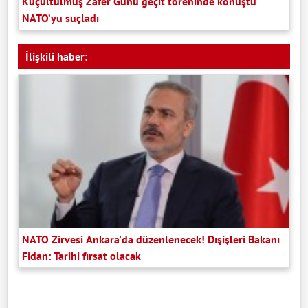
Küçültülmüş Zafer Günü geçit töreninde konuştu
NATO’yu suçladı
İlişkili haber:
NATO Zirvesi Ankara'da düzenlenecek! Dışişleri Bakanı
Fidan: Tarihi fırsat olacak