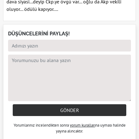
dava siyasi...deyip Ckp.ye övgü var... oğlu da Akp vekili
oluyor... ödülü kapıyor....
DÜŞÜNCELERİNİ PAYLAŞ!
GÖNDER
Yorumlarınız incelendikten sonra
yorum kuralları
na uyması halinde
yayına alıncaktır.