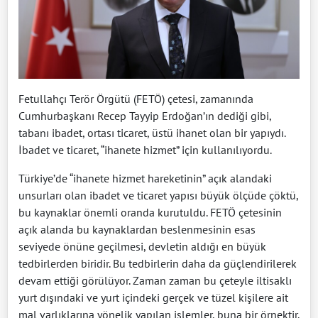
Fetullahçı Terör Örgütü (FETÖ) çetesi, zamanında
Cumhurbaşkanı Recep Tayyip Erdoğan’ın dediği gibi,
tabanı ibadet, ortası ticaret, üstü ihanet olan bir yapıydı.
İbadet ve ticaret, “ihanete hizmet” için kullanılıyordu.
Türkiye’de “ihanete hizmet hareketinin” açık alandaki
unsurları olan ibadet ve ticaret yapısı büyük ölçüde çöktü,
bu kaynaklar önemli oranda kurutuldu. FETÖ çetesinin
açık alanda bu kaynaklardan beslenmesinin esas
seviyede önüne geçilmesi, devletin aldığı en büyük
tedbirlerden biridir. Bu tedbirlerin daha da güçlendirilerek
devam ettiği görülüyor. Zaman zaman bu çeteyle iltisaklı
yurt dışındaki ve yurt içindeki gerçek ve tüzel kişilere ait
mal varlıklarına yönelik yapılan işlemler, buna bir örnektir.