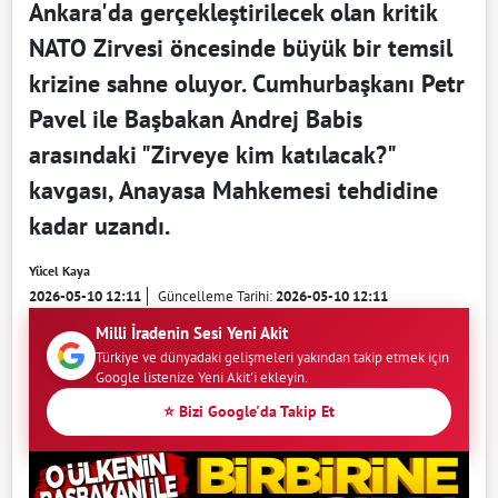
Ankara'da gerçekleştirilecek olan kritik
NATO Zirvesi öncesinde büyük bir temsil
krizine sahne oluyor. Cumhurbaşkanı Petr
Pavel ile Başbakan Andrej Babis
arasındaki "Zirveye kim katılacak?"
kavgası, Anayasa Mahkemesi tehdidine
kadar uzandı.
Yücel Kaya
2026-05-10 12:11
Güncelleme Tarihi:
2026-05-10 12:11
Milli İradenin Sesi Yeni Akit
Türkiye ve dünyadaki gelişmeleri yakından takip etmek için
Google listenize Yeni Akit'i ekleyin.
⭐ Bizi Google'da Takip Et