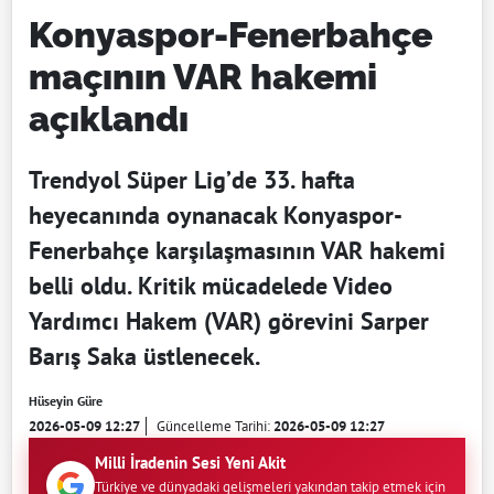
Konyaspor-Fenerbahçe
maçının VAR hakemi
açıklandı
Trendyol Süper Lig’de 33. hafta
heyecanında oynanacak Konyaspor-
Fenerbahçe karşılaşmasının VAR hakemi
belli oldu. Kritik mücadelede Video
Yardımcı Hakem (VAR) görevini Sarper
Barış Saka üstlenecek.
Hüseyin Güre
2026-05-09 12:27
Güncelleme Tarihi:
2026-05-09 12:27
Milli İradenin Sesi Yeni Akit
Türkiye ve dünyadaki gelişmeleri yakından takip etmek için