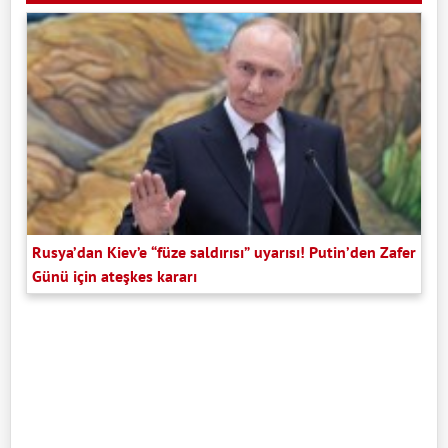
Rusya’dan Kiev’e “füze saldırısı” uyarısı! Putin’den Zafer
Günü için ateşkes kararı