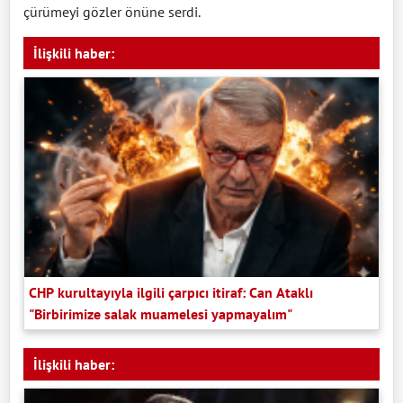
çürümeyi gözler önüne serdi.
İlişkili haber:
CHP kurultayıyla ilgili çarpıcı itiraf: Can Ataklı
"Birbirimize salak muamelesi yapmayalım"
İlişkili haber: