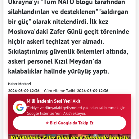
Ukrayna'yı "Tüm NATO bloğu tarafından
silahlandırılan ve desteklenen" "saldırgan
bir güç" olarak nitelendirdi. İlk kez
Moskova'daki Zafer Günü geçit töreninde
hiçbir askeri teçhizat yer almadı.
Sıkılaştırılmış güvenlik önlemleri altında,
askeri personel Kızıl Meydan'da
kalabalıklar halinde yürüyüş yaptı.
Haber Merkezi
2026-05-09 12:36
Güncelleme Tarihi:
2026-05-09 12:36
Milli İradenin Sesi Yeni Akit
Türkiye ve dünyadaki gelişmeleri yakından takip etmek için
Google listenize Yeni Akit'i ekleyin.
⭐ Bizi Google'da Takip Et