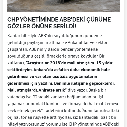
CHP YÖNETİMİNDE ABB’DEKİ ÇÜRÜME
GÖZLER ÖNÜNE SERİLDİ!
Kantar hilesiyle ABB’nin soyulduğunun gündeme
getirildiği paylaşımın altına ise Ankaralılar ve sektör
çalışanları, ABB’nin yıllardır benzer yöntemlerle
soyulduğunu çeşitli örneklerle ortaya koydular. Bir
kullanıcı,
“Araştırırlar 2018’de mail atmıştım. 15 yıldır
sektördeyim. Ankara’da asfaltın daha ekonomik hale
getirilmesi ve var olan usulsüz uygulamaların
giderilmesi için yazdım. Benimle iletişime geçeceklerdi.
Mail atmışlardı. Ahirette artık”
diye yazdı. Başka bir
vatandaş ise, “Oradaki kantarcı bağlamadan bu işi
yapamazlar oradaki kantarcı ve firmayı derhal mahkemeye
sevk etmek gerek” ifadelerini kullandı. “Adamlar ruhsattaki
orjinal tonajı rüşvetle arttırıyorlar, siz kantardaki basit bir
hileyi yazıyorsunuz” yorumu ise CHP yönetiminde ABB’deki