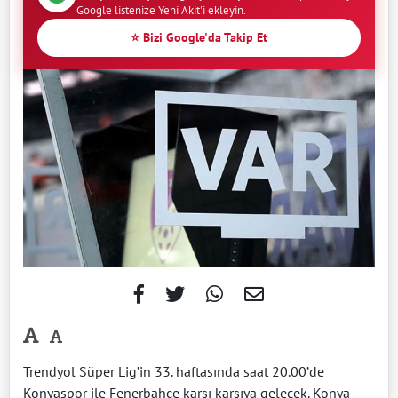
Google listenize Yeni Akit'i ekleyin.
⭐ Bizi Google'da Takip Et
-
Trendyol Süper Lig’in 33. haftasında saat 20.00’de
Konyaspor ile Fenerbahçe karşı karşıya gelecek. Konya