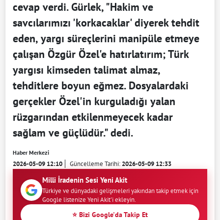
cevap verdi. Gürlek, "Hakim ve
savcılarımızı 'korkacaklar' diyerek tehdit
eden, yargı süreçlerini manipüle etmeye
çalışan Özgür Özel'e hatırlatırım; Türk
yargısı kimseden talimat almaz,
tehditlere boyun eğmez. Dosyalardaki
gerçekler Özel'in kurguladığı yalan
rüzgarından etkilenmeyecek kadar
sağlam ve güçlüdür." dedi.
Haber Merkezi
2026-05-09 12:10
Güncelleme Tarihi:
2026-05-09 12:33
Milli İradenin Sesi Yeni Akit
Türkiye ve dünyadaki gelişmeleri yakından takip etmek için
Google listenize Yeni Akit'i ekleyin.
⭐ Bizi Google'da Takip Et