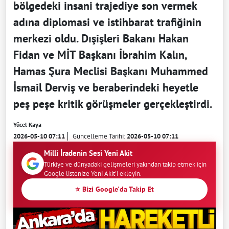
bölgedeki insani trajediye son vermek
adına diplomasi ve istihbarat trafiğinin
merkezi oldu. Dışişleri Bakanı Hakan
Fidan ve MİT Başkanı İbrahim Kalın,
Hamas Şura Meclisi Başkanı Muhammed
İsmail Derviş ve beraberindeki heyetle
peş peşe kritik görüşmeler gerçekleştirdi.
Yücel Kaya
2026-05-10 07:11
Güncelleme Tarihi:
2026-05-10 07:11
Milli İradenin Sesi Yeni Akit
Türkiye ve dünyadaki gelişmeleri yakından takip etmek için
Google listenize Yeni Akit'i ekleyin.
⭐ Bizi Google'da Takip Et