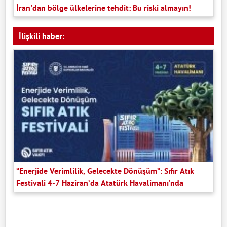
İran'dan bölge ülkelerine tehdit: Bu riski almayın!
İlişkili haber:
“Enerjide Verimlilik, Gelecekte Dönüşüm”: Sıfır Atık
Festivali 4-7 Haziran’da Atatürk Havalimanı’nda