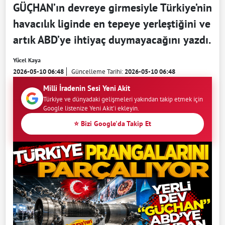
GÜÇHAN’ın devreye girmesiyle Türkiye’nin
havacılık liginde en tepeye yerleştiğini ve
artık ABD’ye ihtiyaç duymayacağını yazdı.
Yücel Kaya
2026-05-10 06:48
Güncelleme Tarihi:
2026-05-10 06:48
Milli İradenin Sesi Yeni Akit
Türkiye ve dünyadaki gelişmeleri yakından takip etmek için
Google listenize Yeni Akit'i ekleyin.
⭐ Bizi Google'da Takip Et