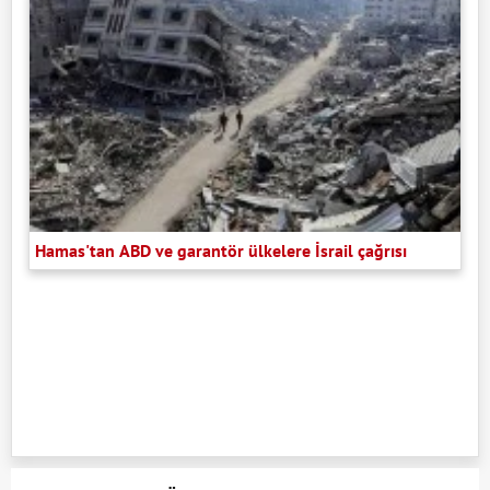
Hamas'tan ABD ve garantör ülkelere İsrail çağrısı