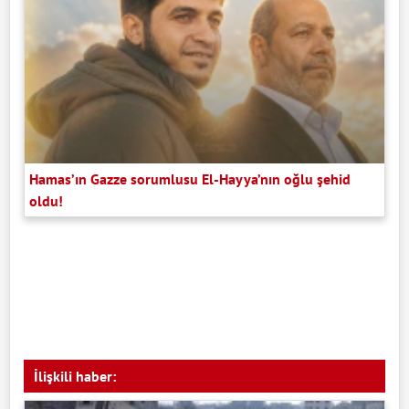
Hamas’ın Gazze sorumlusu El-Hayya’nın oğlu şehid
oldu!
İlişkili haber: