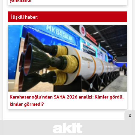
İlişkili haber:
Karahasanoğlu’ndan SAHA 2026 analizi: Kimler gördü,
kimler görmedi?
x