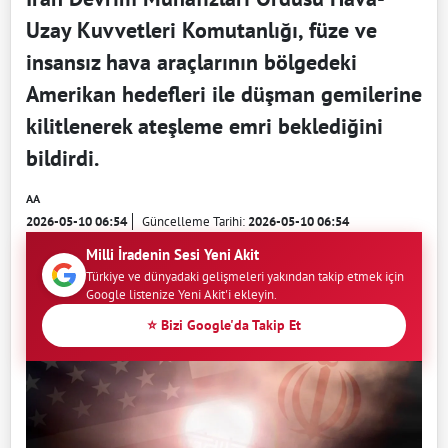
Uzay Kuvvetleri Komutanlığı, füze ve
insansız hava araçlarının bölgedeki
Amerikan hedefleri ile düşman gemilerine
kilitlenerek ateşleme emri beklediğini
bildirdi.
AA
2026-05-10 06:54
Güncelleme Tarihi:
2026-05-10 06:54
Milli İradenin Sesi Yeni Akit
Türkiye ve dünyadaki gelişmeleri yakından takip etmek için
Google listenize Yeni Akit'i ekleyin.
⭐ Bizi Google'da Takip Et