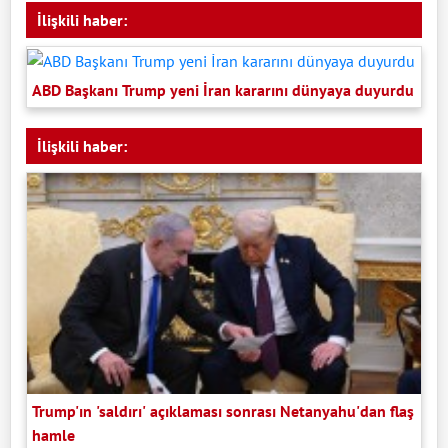
İlişkili haber:
ABD Başkanı Trump yeni İran kararını dünyaya duyurdu
İlişkili haber:
Trump'ın 'saldırı' açıklaması sonrası Netanyahu'dan flaş
hamle