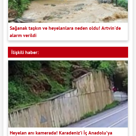
Sağanak taşkın ve heyelanlara neden oldu! Artvin'de
alarm verildi
İlişkili haber:
Heyelan anı kamerada! Karadeniz’i İç Anadolu’ya