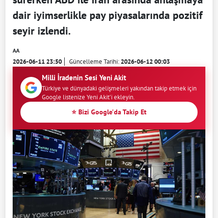
dair iyimserlikle pay piyasalarında pozitif
seyir izlendi.
AA
2026-06-11 23:50
Güncelleme Tarihi:
2026-06-12 00:03
Milli İradenin Sesi Yeni Akit
Türkiye ve dünyadaki gelişmeleri yakından takip etmek için
Google listenize Yeni Akit'i ekleyin.
⭐ Bizi Google'da Takip Et