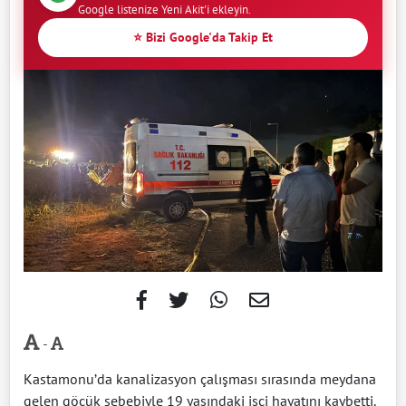
Google listenize Yeni Akit'i ekleyin.
⭐ Bizi Google'da Takip Et
-
Kastamonu’da kanalizasyon çalışması sırasında meydana
gelen göçük sebebiyle 19 yaşındaki işçi hayatını kaybetti.