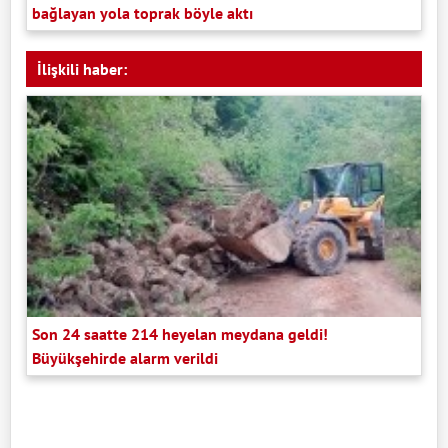
bağlayan yola toprak böyle aktı
İlişkili haber:
Son 24 saatte 214 heyelan meydana geldi!
Büyükşehirde alarm verildi