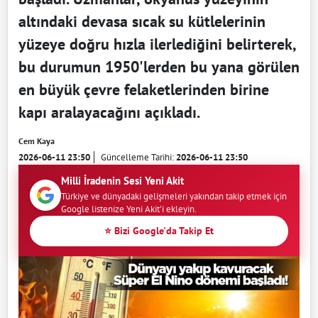
altındaki devasa sıcak su kütlelerinin
yüzeye doğru hızla ilerlediğini belirterek,
bu durumun 1950'lerden bu yana görülen
en büyük çevre felaketlerinden birine
kapı aralayacağını açıkladı.
Cem Kaya
2026-06-11 23:50
Güncelleme Tarihi:
2026-06-11 23:50
Milli İradenin Sesi Yeni Akit
Türkiye ve dünyadaki gelişmeleri yakından takip etmek için
Google listenize Yeni Akit'i ekleyin.
⭐ Bizi Google'da Takip Et