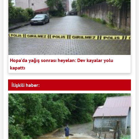
Hopa'da yağış sonrası heyelan: Dev kayalar yolu
kapattı
İlişkili haber: