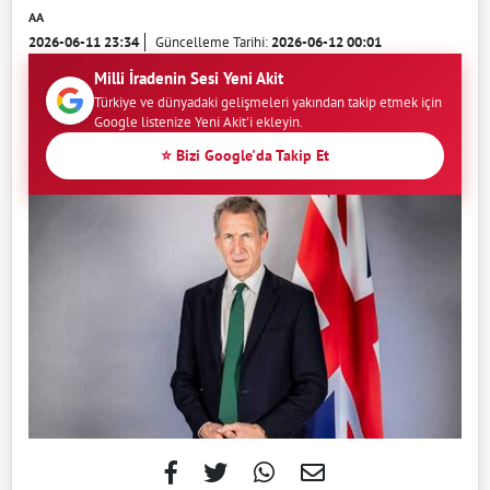
AA
2026-06-11 23:34
Güncelleme Tarihi:
2026-06-12 00:01
Milli İradenin Sesi Yeni Akit
Türkiye ve dünyadaki gelişmeleri yakından takip etmek için
Google listenize Yeni Akit'i ekleyin.
⭐ Bizi Google'da Takip Et