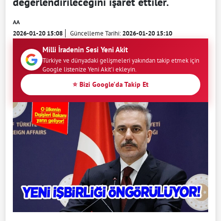
değerlendirileceğini işaret ettiler.
AA
2026-01-20 15:08
Güncelleme Tarihi:
2026-01-20 15:10
Milli İradenin Sesi Yeni Akit
Türkiye ve dünyadaki gelişmeleri yakından takip etmek için
Google listenize Yeni Akit'i ekleyin.
⭐ Bizi Google'da Takip Et