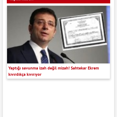
Yaptığı savunma izah değil mizah! Sahtekar Ekrem
kıvırdıkça kıvırıyor