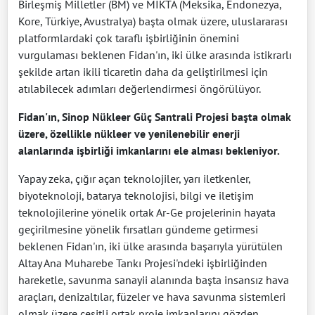
Birleşmiş Milletler (BM) ve MIKTA (Meksika, Endonezya,
Kore, Türkiye, Avustralya) başta olmak üzere, uluslararası
platformlardaki çok taraflı işbirliğinin önemini
vurgulaması beklenen Fidan'ın, iki ülke arasında istikrarlı
şekilde artan ikili ticaretin daha da geliştirilmesi için
atılabilecek adımları değerlendirmesi öngörülüyor.
Fidan'ın, Sinop Nükleer Güç Santrali Projesi başta olmak
üzere, özellikle nükleer ve yenilenebilir enerji
alanlarında işbirliği imkanlarını ele alması bekleniyor.
Yapay zeka, çığır açan teknolojiler, yarı iletkenler,
biyoteknoloji, batarya teknolojisi, bilgi ve iletişim
teknolojilerine yönelik ortak Ar-Ge projelerinin hayata
geçirilmesine yönelik fırsatları gündeme getirmesi
beklenen Fidan'ın, iki ülke arasında başarıyla yürütülen
Altay Ana Muharebe Tankı Projesi'ndeki işbirliğinden
hareketle, savunma sanayii alanında başta insansız hava
araçları, denizaltılar, füzeler ve hava savunma sistemleri
olmak üzere çeşitli ortak proje imkanlarını gözden