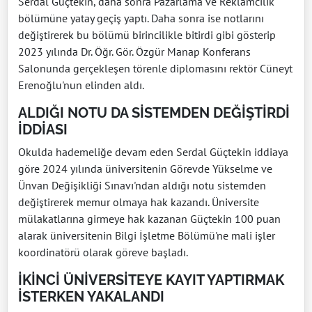
Serdal Güçtekin, daha sonra Pazarlama ve Reklamcılık
bölümüne yatay geçiş yaptı. Daha sonra ise notlarını
değiştirerek bu bölümü birincilikle bitirdi gibi gösterip
2023 yılında Dr. Öğr. Gör. Özgür Manap Konferans
Salonunda gerçekleşen törenle diplomasını rektör Cüneyt
Erenoğlu'nun elinden aldı.
ALDIĞI NOTU DA SİSTEMDEN DEĞİŞTİRDİ
İDDİASI
Okulda hademeliğe devam eden Serdal Güçtekin iddiaya
göre 2024 yılında üniversitenin Görevde Yükselme ve
Ünvan Değişikliği Sınavı'ndan aldığı notu sistemden
değiştirerek memur olmaya hak kazandı. Üniversite
mülakatlarına girmeye hak kazanan Güçtekin 100 puan
alarak üniversitenin Bilgi İşletme Bölümü'ne mali işler
koordinatörü olarak göreve başladı.
İKİNCİ ÜNİVERSİTEYE KAYIT YAPTIRMAK
İSTERKEN YAKALANDI