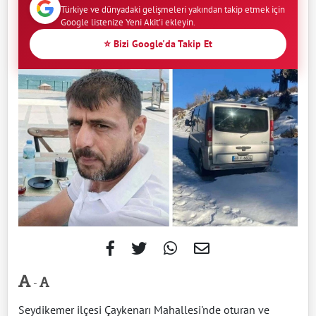
Türkiye ve dünyadaki gelişmeleri yakından takip etmek için
Google listenize Yeni Akit'i ekleyin.
⭐ Bizi Google'da Takip Et
-
Seydikemer ilçesi Çaykenarı Mahallesi'nde oturan ve