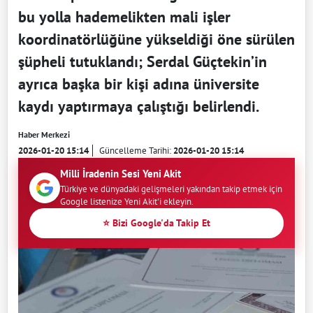
bu yolla hademelikten mali işler
koordinatörlüğüne yükseldiği öne sürülen
şüpheli tutuklandı; Serdal Güçtekin’in
ayrıca başka bir kişi adına üniversite
kaydı yaptırmaya çalıştığı belirlendi.
Haber Merkezi
2026-01-20 15:14
Güncelleme Tarihi:
2026-01-20 15:14
Milli İradenin Sesi Yeni Akit
Türkiye ve dünyadaki gelişmeleri yakından takip etmek için
Google listenize Yeni Akit'i ekleyin.
⭐ Bizi Google'da Takip Et