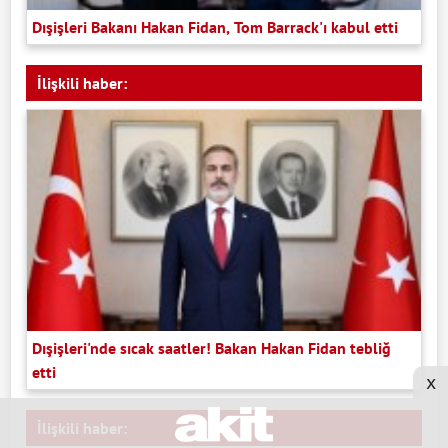
Dışişleri Bakanı Hakan Fidan, Tom Barrack'ı kabul etti
İlişkili haber:
Dışişleri'nde sıcak saatler! Bakan Hakan Fidan tebliğ
etti
x
İlişkili haber: