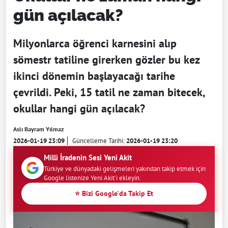
gün açılacak?
Milyonlarca öğrenci karnesini alıp
sömestr tatiline girerken gözler bu kez
ikinci dönemin başlayacağı tarihe
çevrildi. Peki, 15 tatil ne zaman bitecek,
okullar hangi gün açılacak?
Aslı Bayram Yılmaz
2026-01-19 23:09
Güncelleme Tarihi:
2026-01-19 23:20
Milli İradenin Sesi Yeni Akit
Türkiye ve dünyadaki gelişmeleri yakından takip etmek için
Google listenize Yeni Akit'i ekleyin.
⭐ Bizi Google'da Takip Et