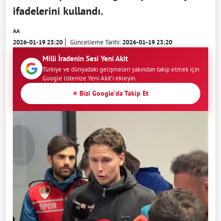
ifadelerini kullandı.
AA
2026-01-19 23:20
Güncelleme Tarihi:
2026-01-19 23:20
Milli İradenin Sesi Yeni Akit
Türkiye ve dünyadaki gelişmeleri yakından takip etmek için
Google listenize Yeni Akit'i ekleyin.
⭐ Bizi Google'da Takip Et