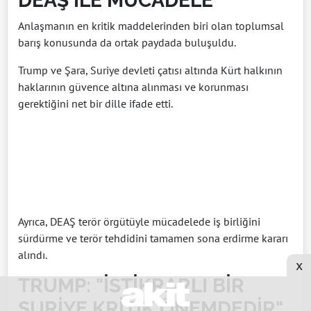
DEAŞ İLE MÜCADELE
Anlaşmanın en kritik maddelerinden biri olan toplumsal
barış konusunda da ortak paydada buluşuldu.
Trump ve Şara, Suriye devleti çatısı altında Kürt halkının
haklarının güvence altına alınması ve korunması
gerektiğini net bir dille ifade etti.
Ayrıca, DEAŞ terör örgütüyle mücadelede iş birliğini
sürdürme ve terör tehdidini tamamen sona erdirme kararı
alındı.
x
TRUMP: "İSTİKRARLI BİR
SURİYE KRİTİK ÖNEMDEDİR"