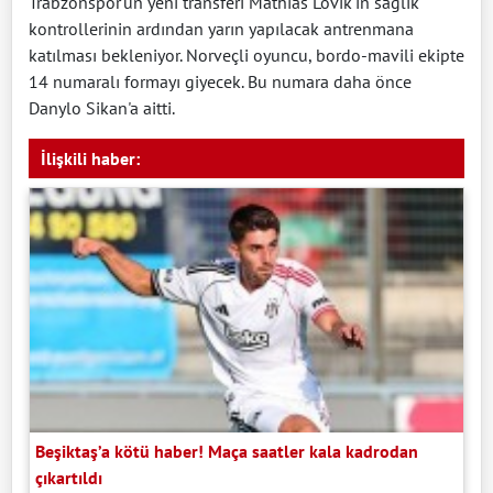
Trabzonspor'un yeni transferi Mathias Lovik'in sağlık
kontrollerinin ardından yarın yapılacak antrenmana
katılması bekleniyor. Norveçli oyuncu, bordo-mavili ekipte
14 numaralı formayı giyecek. Bu numara daha önce
Danylo Sikan'a aitti.
İlişkili haber:
Beşiktaş’a kötü haber! Maça saatler kala kadrodan
çıkartıldı