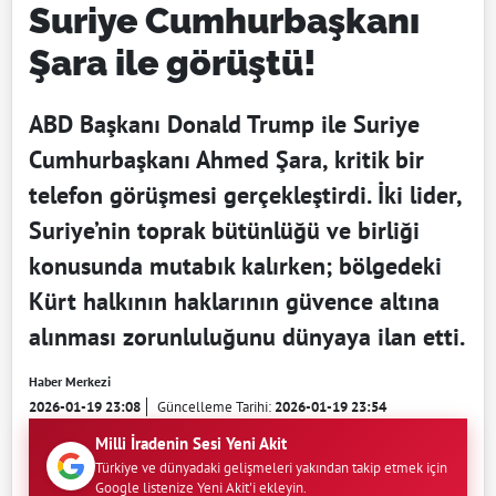
Suriye Cumhurbaşkanı
Şara ile görüştü!
ABD Başkanı Donald Trump ile Suriye
Cumhurbaşkanı Ahmed Şara, kritik bir
telefon görüşmesi gerçekleştirdi. İki lider,
Suriye’nin toprak bütünlüğü ve birliği
konusunda mutabık kalırken; bölgedeki
Kürt halkının haklarının güvence altına
alınması zorunluluğunu dünyaya ilan etti.
Haber Merkezi
2026-01-19 23:08
Güncelleme Tarihi:
2026-01-19 23:54
Milli İradenin Sesi Yeni Akit
Türkiye ve dünyadaki gelişmeleri yakından takip etmek için
Google listenize Yeni Akit'i ekleyin.