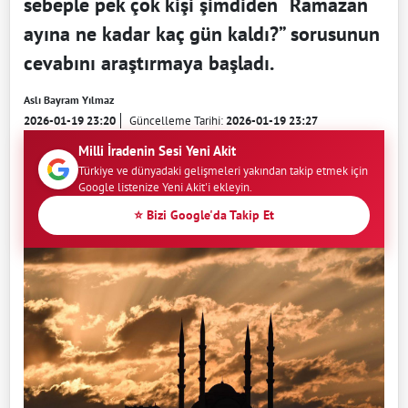
sebeple pek çok kişi şimdiden “Ramazan
ayına ne kadar kaç gün kaldı?” sorusunun
cevabını araştırmaya başladı.
Aslı Bayram Yılmaz
2026-01-19 23:20
Güncelleme Tarihi:
2026-01-19 23:27
Milli İradenin Sesi Yeni Akit
Türkiye ve dünyadaki gelişmeleri yakından takip etmek için
Google listenize Yeni Akit'i ekleyin.
⭐ Bizi Google'da Takip Et