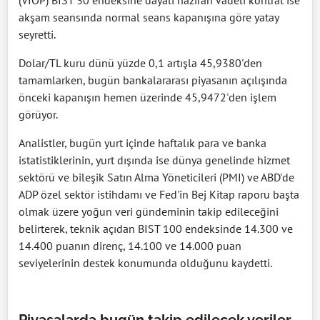
(VİOP) BIST 30 endeksine dayalı haziran vadeli kontrat ise
akşam seansında normal seans kapanışına göre yatay
seyretti.
Dolar/TL kuru dünü yüzde 0,1 artışla 45,9380'den
tamamlarken, bugün bankalararası piyasanın açılışında
önceki kapanışın hemen üzerinde 45,9472'den işlem
görüyor.
Analistler, bugün yurt içinde haftalık para ve banka
istatistiklerinin, yurt dışında ise dünya genelinde hizmet
sektörü ve bileşik Satın Alma Yöneticileri (PMI) ve ABD'de
ADP özel sektör istihdamı ve Fed'in Bej Kitap raporu başta
olmak üzere yoğun veri gündeminin takip edileceğini
belirterek, teknik açıdan BIST 100 endeksinde 14.300 ve
14.400 puanın direnç, 14.100 ve 14.000 puan
seviyelerinin destek konumunda olduğunu kaydetti.