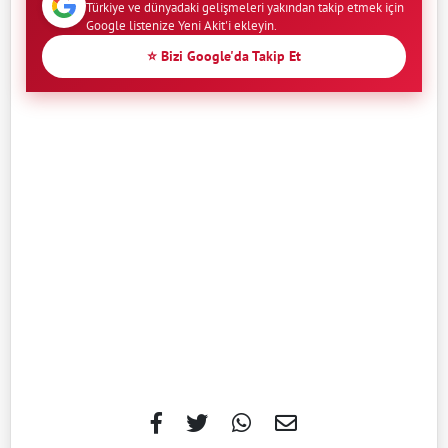
Türkiye ve dünyadaki gelişmeleri yakından takip etmek için
Google listenize Yeni Akit'i ekleyin.
⭐ Bizi Google'da Takip Et