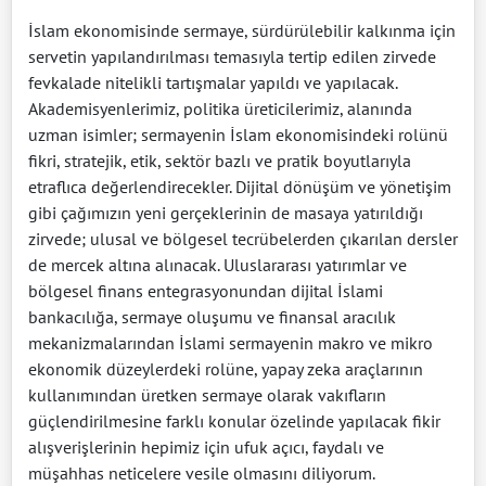
İslam ekonomisinde sermaye, sürdürülebilir kalkınma için
servetin yapılandırılması temasıyla tertip edilen zirvede
fevkalade nitelikli tartışmalar yapıldı ve yapılacak.
Akademisyenlerimiz, politika üreticilerimiz, alanında
uzman isimler; sermayenin İslam ekonomisindeki rolünü
fikri, stratejik, etik, sektör bazlı ve pratik boyutlarıyla
etraflıca değerlendirecekler. Dijital dönüşüm ve yönetişim
gibi çağımızın yeni gerçeklerinin de masaya yatırıldığı
zirvede; ulusal ve bölgesel tecrübelerden çıkarılan dersler
de mercek altına alınacak. Uluslararası yatırımlar ve
bölgesel finans entegrasyonundan dijital İslami
bankacılığa, sermaye oluşumu ve finansal aracılık
mekanizmalarından İslami sermayenin makro ve mikro
ekonomik düzeylerdeki rolüne, yapay zeka araçlarının
kullanımından üretken sermaye olarak vakıfların
güçlendirilmesine farklı konular özelinde yapılacak fikir
alışverişlerinin hepimiz için ufuk açıcı, faydalı ve
müşahhas neticelere vesile olmasını diliyorum.