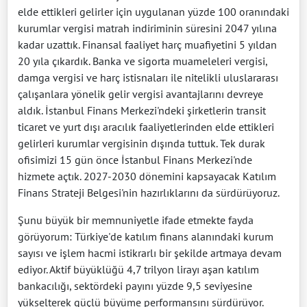
elde ettikleri gelirler için uygulanan yüzde 100 oranındaki
kurumlar vergisi matrah indiriminin süresini 2047 yılına
kadar uzattık. Finansal faaliyet harç muafiyetini 5 yıldan
20 yıla çıkardık. Banka ve sigorta muameleleri vergisi,
damga vergisi ve harç istisnaları ile nitelikli uluslararası
çalışanlara yönelik gelir vergisi avantajlarını devreye
aldık. İstanbul Finans Merkezi'ndeki şirketlerin transit
ticaret ve yurt dışı aracılık faaliyetlerinden elde ettikleri
gelirleri kurumlar vergisinin dışında tuttuk. Tek durak
ofisimizi 15 gün önce İstanbul Finans Merkezi'nde
hizmete açtık. 2027-2030 dönemini kapsayacak Katılım
Finans Strateji Belgesi'nin hazırlıklarını da sürdürüyoruz.
Şunu büyük bir memnuniyetle ifade etmekte fayda
görüyorum: Türkiye'de katılım finans alanındaki kurum
sayısı ve işlem hacmi istikrarlı bir şekilde artmaya devam
ediyor. Aktif büyüklüğü 4,7 trilyon lirayı aşan katılım
bankacılığı, sektördeki payını yüzde 9,5 seviyesine
yükselterek güçlü büyüme performansını sürdürüyor.