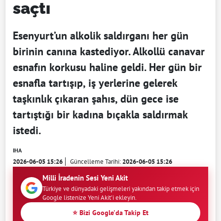
saçtı
Esenyurt’un alkolik saldırganı her gün
birinin canına kastediyor. Alkollü canavar
esnafın korkusu haline geldi. Her gün bir
esnafla tartışıp, iş yerlerine gelerek
taşkınlık çıkaran şahıs, dün gece ise
tartıştığı bir kadına bıçakla saldırmak
istedi.
IHA
2026-06-05 15:26
Güncelleme Tarihi:
2026-06-05 15:26
Milli İradenin Sesi Yeni Akit
Türkiye ve dünyadaki gelişmeleri yakından takip etmek için
Google listenize Yeni Akit'i ekleyin.
⭐ Bizi Google'da Takip Et