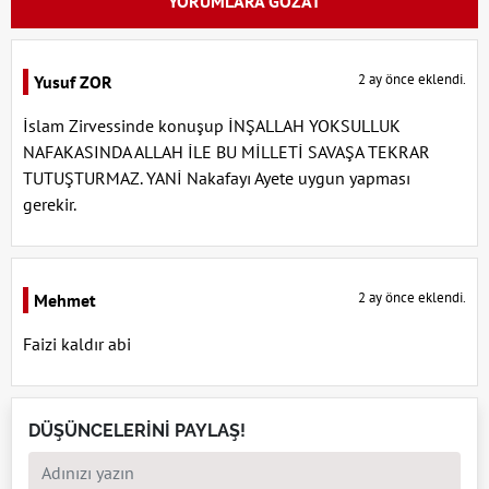
YORUMLARA GÖZAT
2 ay önce eklendi.
Yusuf ZOR
İslam Zirvessinde konuşup İNŞALLAH YOKSULLUK
NAFAKASINDA ALLAH İLE BU MİLLETİ SAVAŞA TEKRAR
TUTUŞTURMAZ. YANİ Nakafayı Ayete uygun yapması
gerekir.
2 ay önce eklendi.
Mehmet
Faizi kaldır abi
DÜŞÜNCELERİNİ PAYLAŞ!