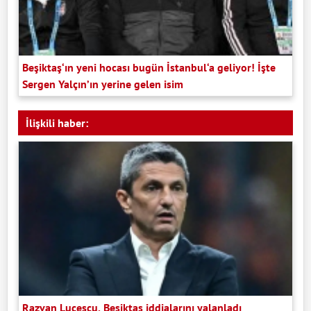
Beşiktaş‘ın yeni hocası bugün İstanbul‘a geliyor! İşte
Sergen Yalçın’ın yerine gelen isim
İlişkili haber:
Razvan Lucescu, Beşiktaş iddialarını yalanladı