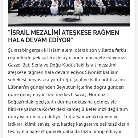
"İSRAİL MEZALİMİ ATEŞKESE RAĞMEN
HALA DEVAM EDİYOR"
Şurası bir gerçek ki İslam alemi olarak son yıllarda farklı
cephelerde pek çok krizle aynı anda mücadele ediyoruz.
Gazze, Batı Şeria ve Doğu Kudüs’teki İsrail mezalimi
ateşkese rağmen hala devam ediyor. Siyonist katliam
şebekesi pervasızca yürüttüğü işgal ve istila politikasını
Lübnan’ın güneyinden Beyrut’un içlerine doğru günden
güne genişletiyor. İran merkezli savaş, Hürmüz
Boğazı’ndaki geçişlerin durma noktasına gelmesiyle
birlikte yalnızca Körfez’deki kardeş ülkelerimizi değil tüm
dünyayı olumsuz etkiliyor. Coğrafyamızdaki güven ve
istikrar iklimi; savaş, kriz, kardeş kavgası ve belirsizliklerin
tesiriyle maalesef giderek daha da fazla tahrip ediliyor.