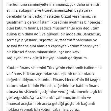
mefhumuna samimiyetle inanmamız, çok daha önemlisi
evimiz, sokağımız ve ticarethanemizden başlayarak
bereketin temsil ettiği hasletleri bizzat yaşamamız ve
yaşatmamız gerekir. İslam iktisadının ayrılmaz bir parçası
olan katılım finans, sadece Müslümanlar için değil tüm
dünya için daha adil ve güvenli bir modeldir. Bankacılık,
sermaye piyasaları, sigortacılık, tasarruf finansmanı ve
sosyal finans gibi alanları kapsayan katılım finansı yeni
bir küresel finans mimarisinin inşasına katkı
sağlayabilecek güçlü bir yapı olarak görüyorum.
Katılım finans sistemini Türkiye'nin ekonomik kalkınması
ve finans istikrarı açısından stratejik bir unsur olarak
değerlendiriyoruz. İstanbul Finans Merkezi'nin iki taşıyıcı
kolonundan birinin Fintech, diğerinin ise katılım finans
olması bu sistemin gelişimine verdiğimiz önemin açık bir
göstergesidir. Ayrıca ülkemizi yatırımın, üretimin ve
finansal araçların bir araya geldiği güçlü bir bağlantı
noktası yapmak için yoğun çaba harcıyoruz.