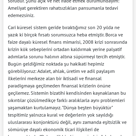
sorudur. Şunu açık ve net ifade etmek durumundayım:
Ameliyat gerektiren rahatsızlıkları pansumanla tedavi
edemezsiniz.
Cari küresel sistem geride bıraktığımız son 20 yılda ne
yazık ki birçok fırsatı sorumsuzca heba etmiştir. Borca ve
faize dayalı küresel finans mimarisi, 2008 krizi sonrasında
krizin kök sebeplerini ortadan kaldırmak yerine palyatif
adımlarla sorunu halının altına süpürmeyi tercih etmiştir.
Bugün geldiğimiz noktada şu hakikati hepimiz
görebiliyoruz: Adalet, ahlak, üretim ve adil paylaşım
ilkelerini merkeze alan bir iktisadi ve finansal
paradigmaya geçilmeden finansal krizlerin önüne
geçilemez. Sistemin bizatihi kendisinden kaynaklanan bu
sıkıntılar çözülmedikçe farklı aralıklarla aynı problemleri
yaşamaktan kurtulamayız. "Dünya beşten büyüktür"
tespitimiz yalnızca kural ve değerlerin yok sayıldığı
uluslararası konjonktürü değil, aynı zamanda eşitsizlik ve
sömürüye dayalı ekonomik ticari ilişkileri de