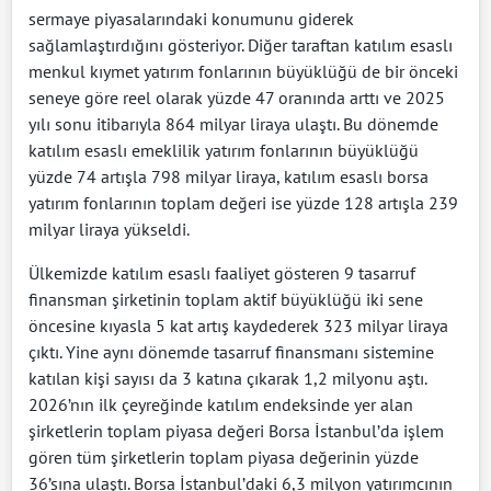
sermaye piyasalarındaki konumunu giderek
sağlamlaştırdığını gösteriyor. Diğer taraftan katılım esaslı
menkul kıymet yatırım fonlarının büyüklüğü de bir önceki
seneye göre reel olarak yüzde 47 oranında arttı ve 2025
yılı sonu itibarıyla 864 milyar liraya ulaştı. Bu dönemde
katılım esaslı emeklilik yatırım fonlarının büyüklüğü
yüzde 74 artışla 798 milyar liraya, katılım esaslı borsa
yatırım fonlarının toplam değeri ise yüzde 128 artışla 239
milyar liraya yükseldi.
Ülkemizde katılım esaslı faaliyet gösteren 9 tasarruf
finansman şirketinin toplam aktif büyüklüğü iki sene
öncesine kıyasla 5 kat artış kaydederek 323 milyar liraya
çıktı. Yine aynı dönemde tasarruf finansmanı sistemine
katılan kişi sayısı da 3 katına çıkarak 1,2 milyonu aştı.
2026’nın ilk çeyreğinde katılım endeksinde yer alan
şirketlerin toplam piyasa değeri Borsa İstanbul’da işlem
gören tüm şirketlerin toplam piyasa değerinin yüzde
36’sına ulaştı. Borsa İstanbul’daki 6,3 milyon yatırımcının