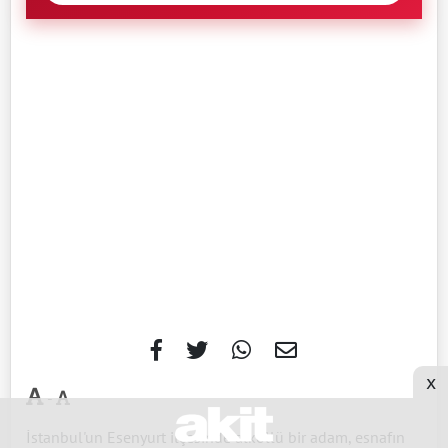
x
-
İstanbul'un Esenyurt ilçesinde alkollü bir adam, esnafın