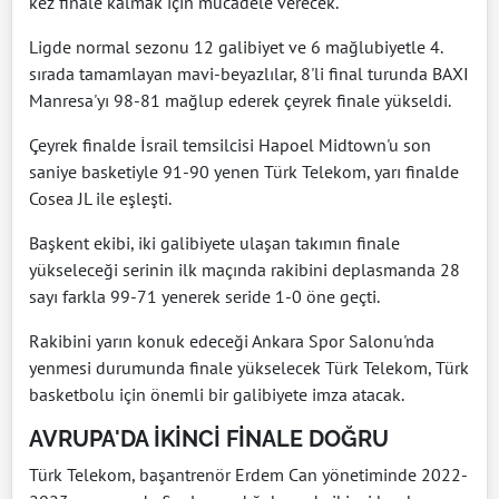
kez finale kalmak için mücadele verecek.
Ligde normal sezonu 12 galibiyet ve 6 mağlubiyetle 4.
sırada tamamlayan mavi-beyazlılar, 8'li final turunda BAXI
Manresa'yı 98-81 mağlup ederek çeyrek finale yükseldi.
Çeyrek finalde İsrail temsilcisi Hapoel Midtown'u son
saniye basketiyle 91-90 yenen Türk Telekom, yarı finalde
Cosea JL ile eşleşti.
Başkent ekibi, iki galibiyete ulaşan takımın finale
yükseleceği serinin ilk maçında rakibini deplasmanda 28
sayı farkla 99-71 yenerek seride 1-0 öne geçti.
Rakibini yarın konuk edeceği Ankara Spor Salonu'nda
yenmesi durumunda finale yükselecek Türk Telekom, Türk
basketbolu için önemli bir galibiyete imza atacak.
AVRUPA'DA İKİNCİ FİNALE DOĞRU
Türk Telekom, başantrenör Erdem Can yönetiminde 2022-