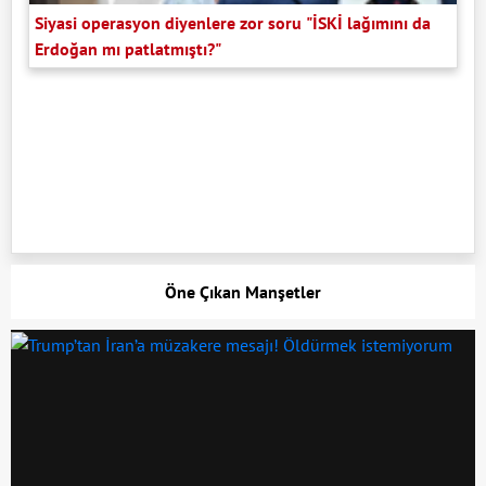
Siyasi operasyon diyenlere zor soru "İSKİ lağımını da
Erdoğan mı patlatmıştı?"
Öne Çıkan Manşetler