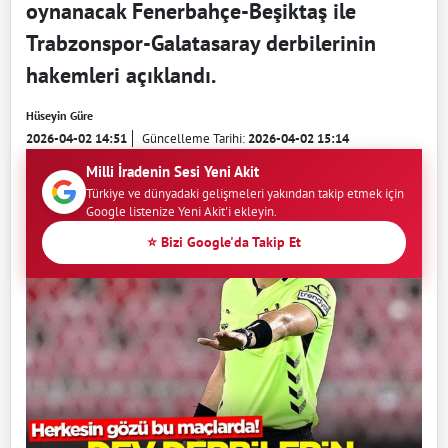
oynanacak Fenerbahçe-Beşiktaş ile
Trabzonspor-Galatasaray derbilerinin
hakemleri açıklandı.
Hüseyin Güre
2026-04-02 14:51
Güncelleme Tarihi:
2026-04-02 15:14
Milli İradenin Sesi Yeni Akit
Türkiye ve dünyadaki gelişmeleri yakından takip etmek için
Google listenize Yeni Akit'i ekleyin.
⭐ Bizi Google'da Takip Et