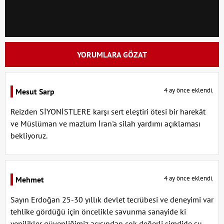
YORUMLARA GÖZAT
4 ay önce eklendi.
Mesut Sarp
Reizden SİYONİSTLERE karşı sert eleştiri ötesi bir harekât
ve Müslüman ve mazlum İran'a silah yardımı açıklaması
bekliyoruz.
4 ay önce eklendi.
Mehmet
Sayın Erdoğan 25-30 yıllık devlet tecrübesi ve deneyimi var
tehlike gördüğü için öncelikle savunma sanayide ki
yenilikler güvenliğimiz açısından çok değerli şimdide su