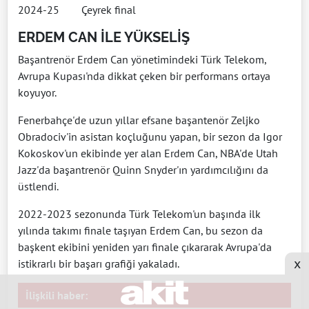
2024-25 Çeyrek final
ERDEM CAN İLE YÜKSELİŞ
Başantrenör Erdem Can yönetimindeki Türk Telekom,
Avrupa Kupası'nda dikkat çeken bir performans ortaya
koyuyor.
Fenerbahçe'de uzun yıllar efsane başantenör Zeljko
Obradociv'in asistan koçluğunu yapan, bir sezon da Igor
Kokoskov'un ekibinde yer alan Erdem Can, NBA'de Utah
Jazz'da başantrenör Quinn Snyder'ın yardımcılığını da
üstlendi.
2022-2023 sezonunda Türk Telekom'un başında ilk
yılında takımı finale taşıyan Erdem Can, bu sezon da
başkent ekibini yeniden yarı finale çıkararak Avrupa'da
x
istikrarlı bir başarı grafiği yakaladı.
İlişkili haber: