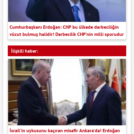
Cumhurbaşkanı Erdoğan: CHP bu ülkede darbeciliğin
vücut bulmuş halidir! Darbecilik CHP'nin milli sporudur
İlişkili haber:
İsrail'in uykusunu kaçıran misafir Ankara'da! Erdoğan