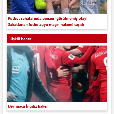
Futbol sahalarında benzeri görülmemiş olay!
Sakatlanan futbolcuyu maçın hakemi taşıdı
İlişkili haber:
Dev maça İngiliz hakem