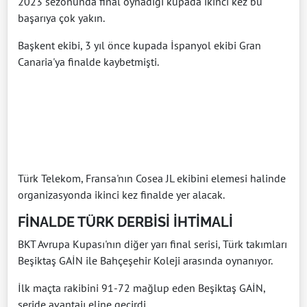
2023 sezonunda final oynadığı kupada ikinci kez bu
başarıya çok yakın.
Başkent ekibi, 3 yıl önce kupada İspanyol ekibi Gran
Canaria'ya finalde kaybetmişti.
Türk Telekom, Fransa'nın Cosea JL ekibini elemesi halinde
organizasyonda ikinci kez finalde yer alacak.
FİNALDE TÜRK DERBİSİ İHTİMALİ
BKT Avrupa Kupası'nın diğer yarı final serisi, Türk takımları
Beşiktaş GAİN ile Bahçeşehir Koleji arasında oynanıyor.
İlk maçta rakibini 91-72 mağlup eden Beşiktaş GAİN,
seride avantajı eline geçirdi.