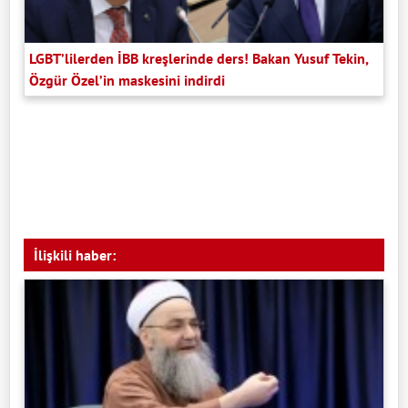
LGBT’lilerden İBB kreşlerinde ders! Bakan Yusuf Tekin,
Özgür Özel’in maskesini indirdi
İlişkili haber: