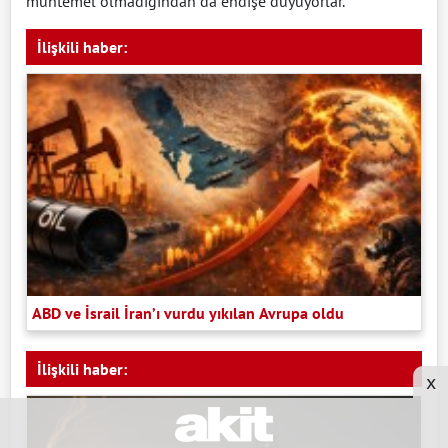
muhtemel olmadığından da endişe duyuyorlar.”
İlişkili haber:
ABD ve İsrail İran’ı vurdu yıkılan Avrupa oldu
İlişkili haber:
x