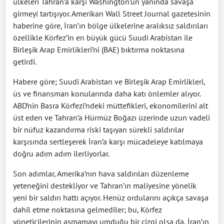
ülkeleri Tahran’a karşı Washington’un yanında savaşa
girmeyi tartışıyor. Amerikan Wall Street Journal gazetesinin
haberine göre, İran’ın bölge ülkelerine aralıksız saldırıları
özellikle Körfez’in en büyük gücü Suudi Arabistan ile
Birleşik Arap Emirlikleri’ni (BAE) bıktırma noktasına
getirdi.
Habere göre; Suudi Arabistan ve Birleşik Arap Emirlikleri,
üs ve finansman konularında daha katı önlemler alıyor.
ABD’nin Basra Körfezi’ndeki müttefikleri, ekonomilerini alt
üst eden ve Tahran’a Hürmüz Boğazı üzerinde uzun vadeli
bir nüfuz kazandırma riski taşıyan sürekli saldırılar
karşısında sertleşerek İran’a karşı mücadeleye katılmaya
doğru adım adım ilerliyorlar.
Son adımlar, Amerika’nın hava saldırıları düzenleme
yeteneğini destekliyor ve Tahran’ın maliyesine yönelik
yeni bir saldırı hattı açıyor. Henüz ordularını açıkça savaşa
dahil etme noktasına gelmediler; bu, Körfez
yöneticilerinin aşmamayı umduğu bir çizgi olsa da, İran’ın