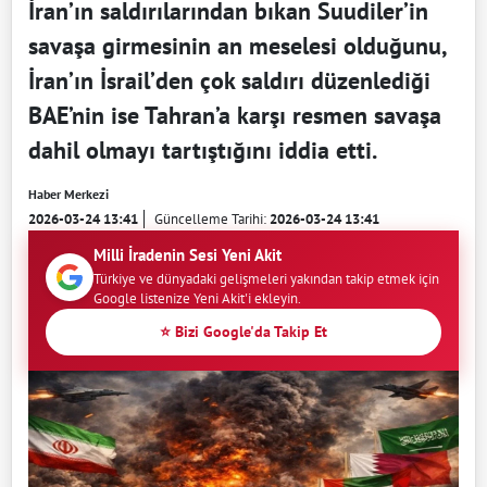
İran’ın saldırılarından bıkan Suudiler’in
savaşa girmesinin an meselesi olduğunu,
İran’ın İsrail’den çok saldırı düzenlediği
BAE’nin ise Tahran’a karşı resmen savaşa
dahil olmayı tartıştığını iddia etti.
Haber Merkezi
2026-03-24 13:41
Güncelleme Tarihi:
2026-03-24 13:41
Milli İradenin Sesi Yeni Akit
Türkiye ve dünyadaki gelişmeleri yakından takip etmek için
Google listenize Yeni Akit'i ekleyin.
⭐ Bizi Google'da Takip Et