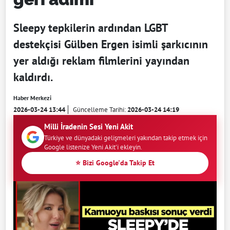
Sleepy tepkilerin ardından LGBT
destekçisi Gülben Ergen isimli şarkıcının
yer aldığı reklam filmlerini yayından
kaldırdı.
Haber Merkezi
2026-03-24 13:44
Güncelleme Tarihi:
2026-03-24 14:19
Milli İradenin Sesi Yeni Akit
Türkiye ve dünyadaki gelişmeleri yakından takip etmek için
Google listenize Yeni Akit'i ekleyin.
⭐ Bizi Google'da Takip Et