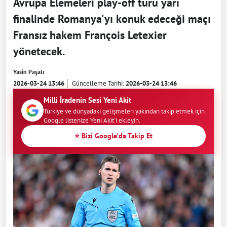
Avrupa Elemeleri play-off turu yarı
finalinde Romanya'yı konuk edeceği maçı
Fransız hakem François Letexier
yönetecek.
Yasin Paşalı
2026-03-24 13:46
Güncelleme Tarihi:
2026-03-24 13:46
Milli İradenin Sesi Yeni Akit
Türkiye ve dünyadaki gelişmeleri yakından takip etmek için
Google listenize Yeni Akit'i ekleyin.
⭐ Bizi Google'da Takip Et