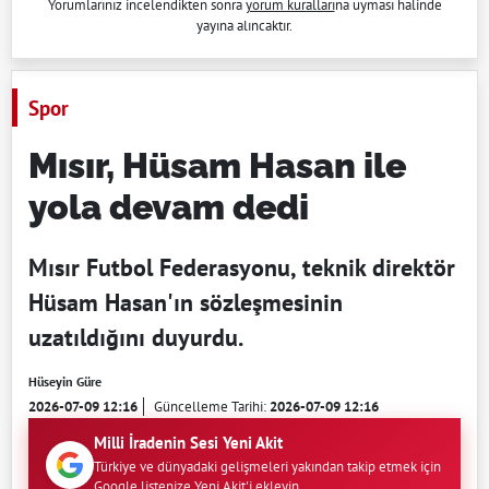
Yorumlarınız incelendikten sonra
yorum kuralları
na uyması halinde
yayına alıncaktır.
Spor
Mısır, Hüsam Hasan ile
yola devam dedi
Mısır Futbol Federasyonu, teknik direktör
Hüsam Hasan'ın sözleşmesinin
uzatıldığını duyurdu.
Hüseyin Güre
2026-07-09 12:16
Güncelleme Tarihi:
2026-07-09 12:16
Milli İradenin Sesi Yeni Akit
Türkiye ve dünyadaki gelişmeleri yakından takip etmek için
Google listenize Yeni Akit'i ekleyin.