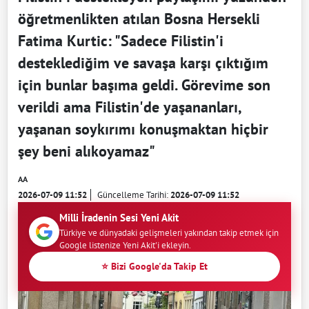
öğretmenlikten atılan Bosna Hersekli
Fatima Kurtic: "Sadece Filistin'i
desteklediğim ve savaşa karşı çıktığım
için bunlar başıma geldi. Görevime son
verildi ama Filistin'de yaşananları,
yaşanan soykırımı konuşmaktan hiçbir
şey beni alıkoyamaz"
AA
2026-07-09 11:52
Güncelleme Tarihi:
2026-07-09 11:52
Milli İradenin Sesi Yeni Akit
Türkiye ve dünyadaki gelişmeleri yakından takip etmek için
Google listenize Yeni Akit'i ekleyin.
⭐ Bizi Google'da Takip Et