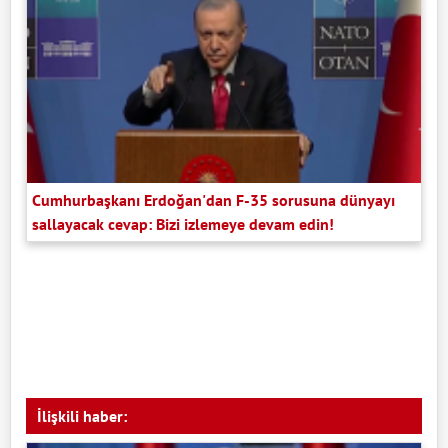
Cumhurbaşkanı Erdoğan'dan F-35 sorusuna dünyayı
sallayacak cevap: Bizi izlemeye devam edin!
İlişkili haber: