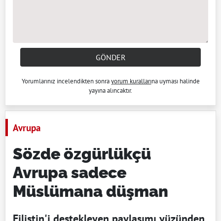
GÖNDER
Yorumlarınız incelendikten sonra
yorum kuralları
na uyması halinde
yayına alıncaktır.
Avrupa
Sözde özgürlükçü
Avrupa sadece
Müslümana düşman
Filistin'i destekleyen paylaşımı yüzünden