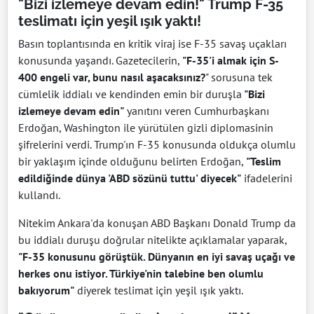
"Bizi izlemeye devam edin!" Trump F-35
teslimatı için yeşil ışık yaktı!
Basın toplantısında en kritik viraj ise F-35 savaş uçakları
konusunda yaşandı. Gazetecilerin,
"F-35'i almak için S-
400 engeli var, bunu nasıl aşacaksınız?
" sorusuna tek
cümlelik iddialı ve kendinden emin bir duruşla
"Bizi
izlemeye devam edin"
yanıtını veren Cumhurbaşkanı
Erdoğan, Washington ile yürütülen gizli diplomasinin
şifrelerini verdi. Trump'ın F-35 konusunda oldukça olumlu
bir yaklaşım içinde olduğunu belirten Erdoğan,
"Teslim
edildiğinde dünya 'ABD sözünü tuttu' diyecek"
ifadelerini
kullandı.
Nitekim Ankara'da konuşan ABD Başkanı Donald Trump da
bu iddialı duruşu doğrular nitelikte açıklamalar yaparak,
"F-35 konusunu görüştük. Dünyanın en iyi savaş uçağı ve
herkes onu istiyor. Türkiye'nin talebine ben olumlu
bakıyorum"
diyerek teslimat için yeşil ışık yaktı.