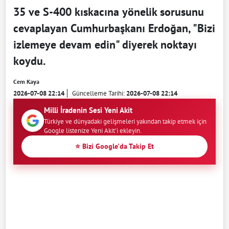
35 ve S-400 kıskacına yönelik sorusunu
cevaplayan Cumhurbaşkanı Erdoğan, "Bizi
izlemeye devam edin" diyerek noktayı
koydu.
Cem Kaya
2026-07-08 22:14
Güncelleme Tarihi:
2026-07-08 22:14
Milli İradenin Sesi Yeni Akit
Türkiye ve dünyadaki gelişmeleri yakından takip etmek için
Google listenize Yeni Akit'i ekleyin.
⭐ Bizi Google'da Takip Et