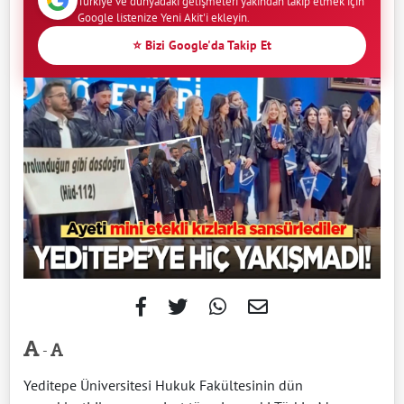
Türkiye ve dünyadaki gelişmeleri yakından takip etmek için
Google listenize Yeni Akit'i ekleyin.
⭐ Bizi Google'da Takip Et
-
Yeditepe Üniversitesi Hukuk Fakültesinin dün