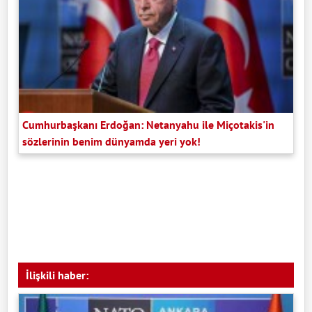
Cumhurbaşkanı Erdoğan: Netanyahu ile Miçotakis'in
sözlerinin benim dünyamda yeri yok!
İlişkili haber: