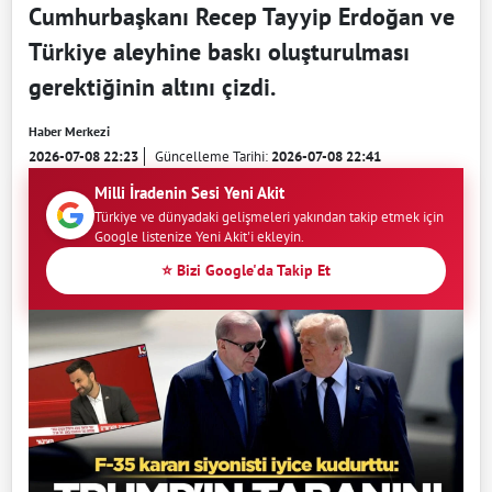
Cumhurbaşkanı Recep Tayyip Erdoğan ve
Türkiye aleyhine baskı oluşturulması
gerektiğinin altını çizdi.
Haber Merkezi
2026-07-08 22:23
Güncelleme Tarihi:
2026-07-08 22:41
Milli İradenin Sesi Yeni Akit
Türkiye ve dünyadaki gelişmeleri yakından takip etmek için
Google listenize Yeni Akit'i ekleyin.
⭐ Bizi Google'da Takip Et