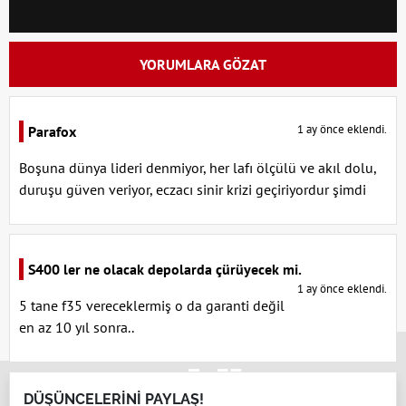
YORUMLARA GÖZAT
1 ay önce eklendi.
Parafox
Boşuna dünya lideri denmiyor, her lafı ölçülü ve akıl dolu,
duruşu güven veriyor, eczacı sinir krizi geçiriyordur şimdi
S400 ler ne olacak depolarda çürüyecek mi.
1 ay önce eklendi.
5 tane f35 vereceklermiş o da garanti değil
en az 10 yıl sonra..
x
DÜŞÜNCELERİNİ PAYLAŞ!