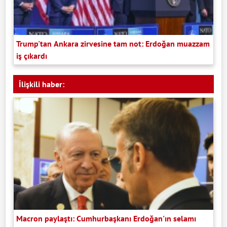
Trump'tan Ankara zirvesine tam not: Erdoğan muazzam
iş çıkardı
İlişkili haber:
Macron paylaştı: Cumhurbaşkanı Erdoğan'ın selamı