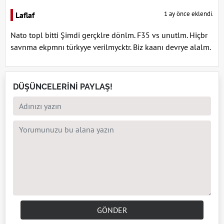
1 ay önce eklendi.
Laflaf
Nato topl bitti Şimdi gerçklre dönlm. F35 vs unutlm. Hiçbr
savnma ekpmnı türkyye verilmycktr. Biz kaanı devrye alalm.
DÜŞÜNCELERİNİ PAYLAŞ!
GÖNDER