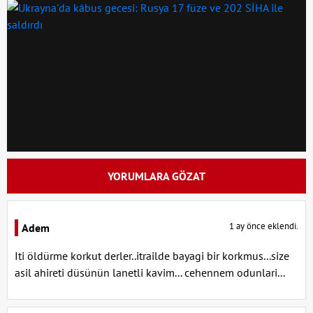
YORUMLARA GÖZAT
1 ay önce eklendi.
Adem
Iti öldürme korkut derler..itrailde bayagi bir korkmus...size
asil ahireti düsünün lanetli kavim... cehennem odunlari...