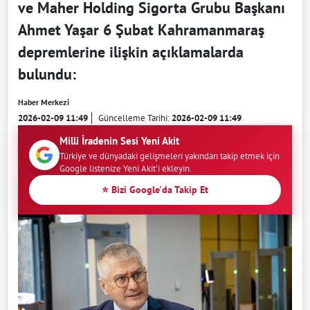
ve Maher Holding Sigorta Grubu Başkanı
Ahmet Yaşar 6 Şubat Kahramanmaraş
depremlerine ilişkin açıklamalarda
bulundu:
Haber Merkezi
2026-02-09 11:49
Güncelleme Tarihi:
2026-02-09 11:49
Milli İradenin Sesi Yeni Akit
Türkiye ve dünyadaki gelişmeleri yakından takip etmek için
Google listenize Yeni Akit'i ekleyin.
⭐ Bizi Google'da Takip Et