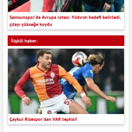
Samsunspor’da Avrupa rotası: Yıldırım hedefi belirledi,
çıtayı yükseğe koydu
İlişkili haber:
Çaykur Rizespor'dan VAR tepkisi!