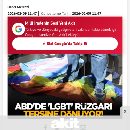
Haber Merkezi
2026-02-09 11:47
Güncelleme Tarihi:
2026-02-09 11:47
Milli İradenin Sesi Yeni Akit
Türkiye ve dünyadaki gelişmeleri yakından takip etmek için
Google listenize Yeni Akit'i ekleyin.
⭐ Bizi Google'da Takip Et
x