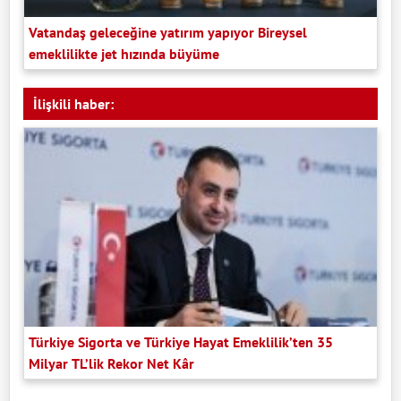
Vatandaş geleceğine yatırım yapıyor Bireysel
emeklilikte jet hızında büyüme
İlişkili haber:
Türkiye Sigorta ve Türkiye Hayat Emeklilik’ten 35
Milyar TL’lik Rekor Net Kâr