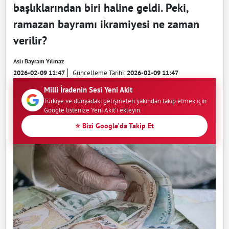
başlıklarından biri haline geldi. Peki,
ramazan bayramı ikramiyesi ne zaman
verilir?
Aslı Bayram Yılmaz
2026-02-09 11:47
Güncelleme Tarihi:
2026-02-09 11:47
Milli İradenin Sesi Yeni Akit
Türkiye ve dünyadaki gelişmeleri yakından takip etmek için
Google listenize Yeni Akit'i ekleyin.
⭐ Bizi Google'da Takip Et