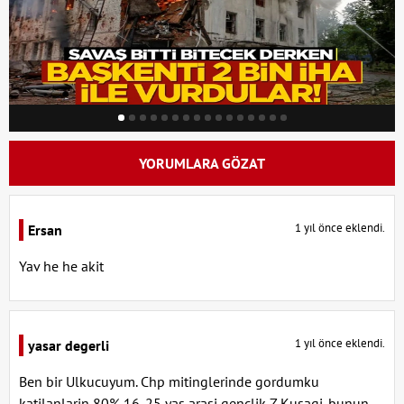
YORUMLARA GÖZAT
1 yıl önce eklendi.
Ersan
Yav he he akit
1 yıl önce eklendi.
yasar degerli
Ben bir Ulkucuyum. Chp mitinglerinde gordumku
katilanlarin 80% 16-25 yas arasi genclik Z Kusagi. bunun