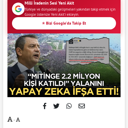
Milli İradenin Sesi Yeni Akit
Türkiye ve dünyadaki gelişmeleri yakından takip etmek için
Google listenize Yeni Akit'i ekleyin.
⭐ Bizi Google'da Takip Et
-