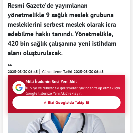
Resmi Gazete'de yayımlanan
yönetmelikle 9 sağlık meslek grubuna
mesleklerini serbest meslek olarak icra
edebilme hakkı tanındı. Yönetmelikle,
420 bin sağlık çalışanına yeni istihdam
alanı oluşturulacak.
AA
2025-03-30 06:45
Güncelleme Tarihi:
2025-03-30 06:45
Milli İradenin Sesi Yeni Akit
Türkiye ve dünyadaki gelişmeleri yakından takip etmek için
Google listenize Yeni Akit'i ekleyin.
⭐ Bizi Google'da Takip Et