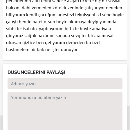
personelinin alın terini sadece asğari ücretle hiç bir sosyal
hakkını dahi vermeden köle düzeninde çalıştırıyor nereden
biliyorum kendi çocuğum anestezi teknisyeni iki sene böyle
çalıştı bende nalet olsun böyle okumaya deyip yanımda
sıhhi tesisatcılık yaptırıyorum birlikte böyle amaliyata
giriyoruz sağlık bakanım sanada sevgiler bir ara müsait
olursan gizlice ben geliyorum demeden bu özel
hastanelere bir bak ne işler dönüyor
DÜŞÜNCELERİNİ PAYLAŞ!
x