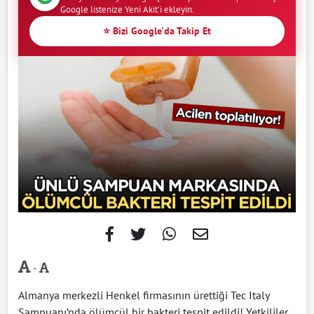
Google listenize Yeni Akit'i ekleyin.
⭐ Bizi Google'da Takip Et
-
Almanya merkezli Henkel firmasının ürettiği Tec Italy
Şampuanı’nda ölümcül bir bakteri tespit edildi! Yetkililer,