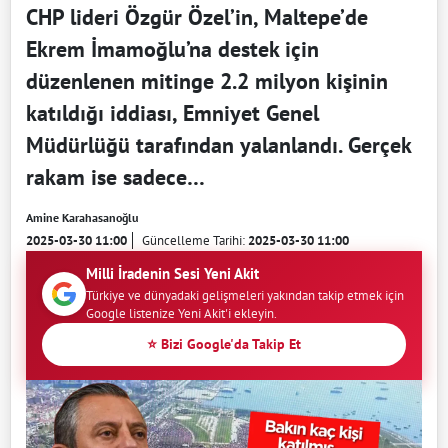
CHP lideri Özgür Özel’in, Maltepe’de
Ekrem İmamoğlu’na destek için
düzenlenen mitinge 2.2 milyon kişinin
katıldığı iddiası, Emniyet Genel
Müdürlüğü tarafından yalanlandı. Gerçek
rakam ise sadece…
Amine Karahasanoğlu
2025-03-30 11:00
Güncelleme Tarihi:
2025-03-30 11:00
Milli İradenin Sesi Yeni Akit
Türkiye ve dünyadaki gelişmeleri yakından takip etmek için
Google listenize Yeni Akit'i ekleyin.
⭐ Bizi Google'da Takip Et