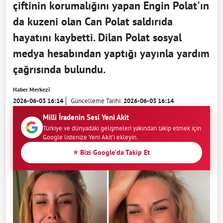
çiftinin korumalığını yapan Engin Polat'ın
da kuzeni olan Can Polat saldırıda
hayatını kaybetti. Dilan Polat sosyal
medya hesabından yaptığı yayınla yardım
çağrısında bulundu.
Haber Merkezi
2026-06-03 16:14
Güncelleme Tarihi:
2026-06-03 16:14
Milli İradenin Sesi Yeni Akit
Türkiye ve dünyadaki gelişmeleri yakından takip etmek için
Google listenize Yeni Akit'i ekleyin.
⭐ Bizi Google'da Takip Et