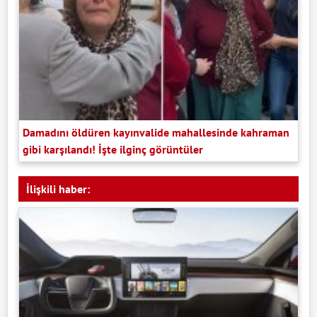
Damadını öldüren kayınvalide mahallesinde kahraman
gibi karşılandı! İşte ilginç görüntüler
İlişkili haber: