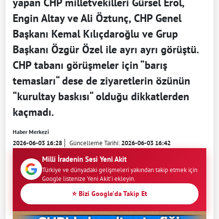
yapan CHP milletvekilleri Gürsel Erol,
Engin Altay ve Ali Öztunç, CHP Genel
Başkanı Kemal Kılıçdaroğlu ve Grup
Başkanı Özgür Özel ile ayrı ayrı görüştü.
CHP tabanı görüşmeler için “barış
temasları“ dese de ziyaretlerin özünün
“kurultay baskısı“ olduğu dikkatlerden
kaçmadı.
Haber Merkezi
2026-06-03 16:28
Güncelleme Tarihi:
2026-06-03 16:42
Milli İradenin Sesi Yeni Akit
Türkiye ve dünyadaki gelişmeleri yakından takip etmek için
Google listenize Yeni Akit'i ekleyin.
⭐ Bizi Google'da Takip Et