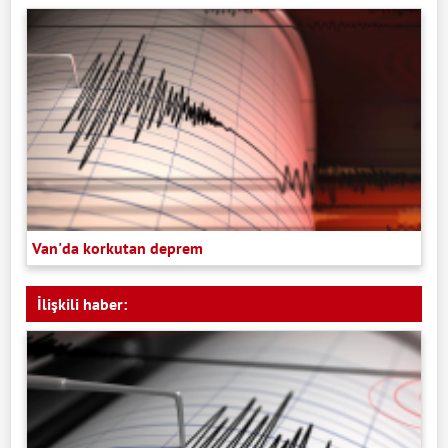
Van'da korkutan deprem
İlişkili haber: