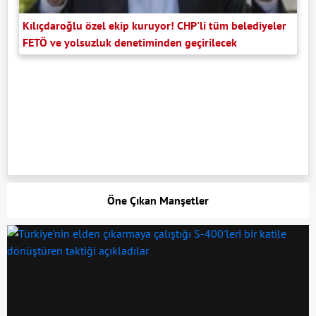
Kılıçdaroğlu özel ekip kuruyor! CHP'li tüm belediyeler
FETÖ ve yolsuzluk denetiminden geçirilecek
Öne Çıkan Manşetler