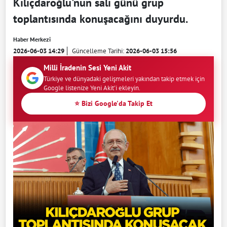
Kılıçdaroğlu'nun salı günü grup
toplantısında konuşacağını duyurdu.
Haber Merkezi
2026-06-03 14:29
Güncelleme Tarihi:
2026-06-03 15:56
Milli İradenin Sesi Yeni Akit
Türkiye ve dünyadaki gelişmeleri yakından takip etmek için
Google listenize Yeni Akit'i ekleyin.
⭐ Bizi Google'da Takip Et