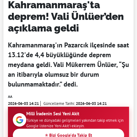
Kahramanmaraş'ta
deprem! Vali Ünlüer’den
açıklama geldi
Kahramanmaraş'ın Pazarcık ilçesinde saat
13.12'de 4,4 büyüklüğünde deprem
meydana geldi. Vali Mükerrem Ünlüer, “Şu
an itibarıyla olumsuz bir durum
bulunmamaktadır.” dedi.
AA
2026-06-03 14:21
Güncelleme Tarihi:
2026-06-03 14:21
Milli İradenin Sesi Yeni Akit
Türkiye ve dünyadaki gelişmeleri yakından takip etmek için
Google listenize Yeni Akit'i ekleyin.
⭐ Bizi Google'da Takip Et