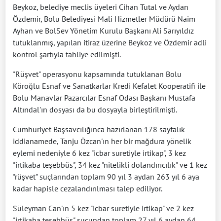
Beykoz, belediye meclis üyeleri Cihan Tutal ve Aydan
Özdemir, Bolu Belediyesi Mali Hizmetler Müdürü Naim
Ayhan ve BolSev Yönetim Kurulu Başkanı Ali Sarıyıldız
tutuklanmış, yapılan itiraz üzerine Beykoz ve Özdemir adli
kontrol şartıyla tahliye edilmişti.
"Rüşvet" operasyonu kapsamında tutuklanan Bolu
Köroğlu Esnaf ve Sanatkarlar Kredi Kefalet Kooperatifi ile
Bolu Manavlar Pazarcılar Esnaf Odası Başkanı Mustafa
Altındal'ın dosyası da bu dosyayla birleştirilmişti.
Cumhuriyet Başsavcılığınca hazırlanan 178 sayfalık
iddianamede, Tanju Özcan'ın her bir mağdura yönelik
eylemi nedeniyle 6 kez "icbar suretiyle irtikap", 3 kez
"irtikaba teşebbüs", 34 kez "nitelikli dolandırıcılık" ve 1 kez
"rüşvet" suçlarından toplam 90 yıl 3 aydan 263 yıl 6 aya
kadar hapisle cezalandırılması talep ediliyor.
Süleyman Can'ın 5 kez "icbar suretiyle irtikap" ve 2 kez
"irtikaba teşebbüs" suçundan toplam 27 yıl 6 aydan 64