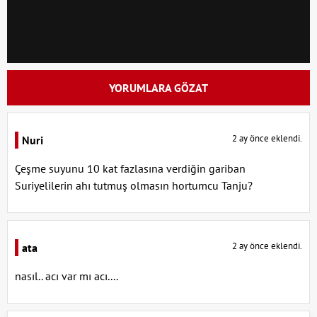
YORUMLARA GÖZAT
2 ay önce eklendi.
Nuri
Çeşme suyunu 10 kat fazlasına verdiğin gariban
Suriyelilerin ahı tutmuş olmasın hortumcu Tanju?
2 ay önce eklendi.
ata
nasıl.. acı var mı acı....