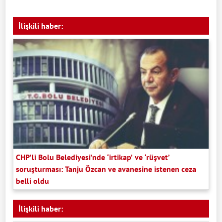
İlişkili haber:
CHP’li Bolu Belediyesi’nde ‘irtikap’ ve ‘rüşvet’
soruşturması: Tanju Özcan ve avanesine istenen ceza
belli oldu
İlişkili haber: