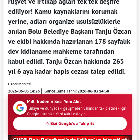
rüşvet ve irtikap ağları tek tek deşifre
ediliyor! Kamu kaynaklarını korumak
yerine, adları organize usulsüzlüklerle
anılan Bolu Belediye Başkanı Tanju Özcan
ve ekibi hakkında hazırlanan 178 sayfalık
dev iddianame mahkeme tarafından
kabul edildi. Tanju Özcan hakkında 263
yıl 6 aya kadar hapis cezası talep edildi.
Haber Merkezi
2026-06-03 14:26
Güncelleme Tarihi:
2026-06-03 14:38
Milli İradenin Sesi Yeni Akit
Türkiye ve dünyadaki gelişmeleri yakından takip etmek için
Google listenize Yeni Akit'i ekleyin.
⭐ Bizi Google'da Takip Et