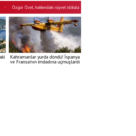
zgür Özel, hakkındaki rüşvet iddialarına cevap verdi: Lanet olsun..! Para v
aki
Kahramanlar yurda döndü! İspanya
ve Fransa'nın imdadına uçmuşlardı