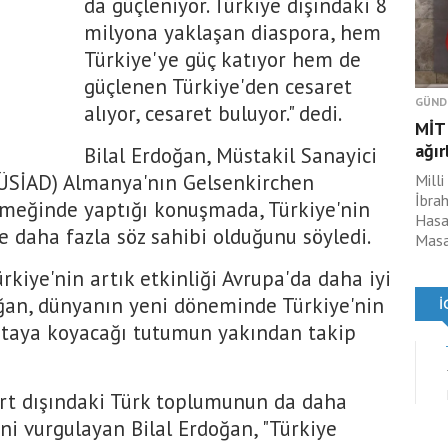
da güçleniyor. Türkiye dışındaki 8
milyona yaklaşan diaspora, hem
Türkiye'ye güç katıyor hem de
güçlenen Türkiye'den cesaret
GÜND
alıyor, cesaret buluyor." dedi.
MİT 
ağır
Bilal Erdoğan, Müstakil Sanayici
ÜSİAD) Almanya'nın Gelsenkirchen
Milli
İbrah
emeğinde yaptığı konuşmada, Türkiye'nin
Hasan
e daha fazla söz sahibi olduğunu söyledi.
Masad
ürkiye'nin artık etkinliği Avrupa'da daha iyi
doğan, dünyanın yeni döneminde Türkiye'nin
ortaya koyacağı tutumun yakından takip
urt dışındaki Türk toplumunun da daha
ini vurgulayan Bilal Erdoğan, "Türkiye