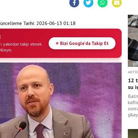
üncelleme Tarihi:
2026-06-13 01:18
t
⭐ Bizi Google'da Takip Et
i yakından takip etmek
ekleyin.
AKTÜ
12 t
su i
Batm
kafil
sonra
şikay