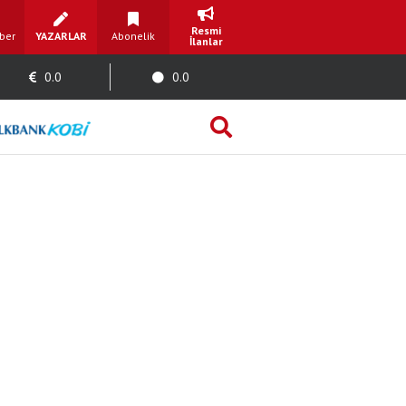
Resmi
ber
YAZARLAR
Abonelik
İlanlar
0.0
0.0