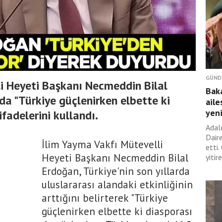
GÜND
i Heyeti Başkanı Necmeddin Bilal
Bak
a "Türkiye güçlenirken elbette ki
aile
yen
ifadelerini kullandı.
Adal
Dair
İlim Yayma Vakfı Mütevelli
etti
Heyeti Başkanı Necmeddin Bilal
yitir
Erdoğan, Türkiye'nin son yıllarda
uluslararası alandaki etkinliğinin
arttığını belirterek "Türkiye
güçlenirken elbette ki diasporası