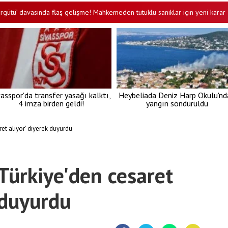
avasında flaş gelişme! Mahkemeden tutuklu sanıklar için yeni karar
Ö
•
vasspor'da transfer yasağı kalktı,
Heybeliada Deniz Harp Okulu'nd
4 imza birden geldi!
yangın söndürüldü
et alıyor' diyerek duyurdu
'Türkiye'den cesaret
 duyurdu