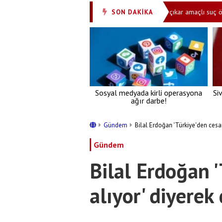
n dosta güven, düşmana gözdağı!
‘İmamoğlu çıkar amaçlı suç örgütü’ d
SON DAKİKA
•
Sosyal medyada kirli operasyona
Si
ağır darbe!
Gündem
Bilal Erdoğan 'Türkiye'den cesar
Gündem
Bilal Erdoğan 
alıyor' diyerek