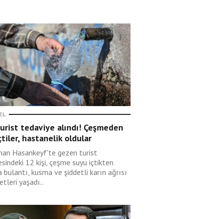
EL
urist tedaviye alındı! Çeşmeden
çtiler, hastanelik oldular
an Hasankeyf'te gezen turist
esindeki 12 kişi, çeşme suyu içtikten
 bulantı, kusma ve şiddetli karın ağrısı
etleri yaşadı..