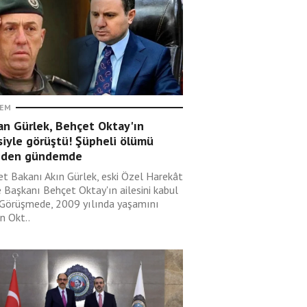
EM
an Gürlek, Behçet Oktay'ın
siyle görüştü! Şüpheli ölümü
iden gündemde
et Bakanı Akın Gürlek, eski Özel Harekât
e Başkanı Behçet Oktay'ın ailesini kabul
. Görüşmede, 2009 yılında yaşamını
en Okt..