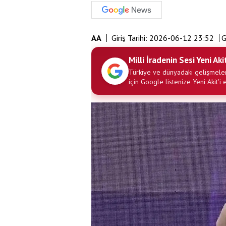
AA
Giriş Tarihi:
2026-06-12 23:52
G
Milli İradenin Sesi Yeni Aki
Türkiye ve dünyadaki gelişmeler
için Google listenize Yeni Akit'i 