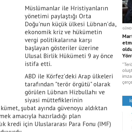
Müslümanlar ile Hristiyanların
yönetimi paylaştığı Orta
Doğu'nun küçük ülkesi Lübnan'da,
GÜND
ekonomik kriz ve hükümetin
Mar
vergi politikalarına karşı
etmi
başlayan gösteriler üzerine
oldu
Ulusal Birlik Hükümeti 9 ay önce
Yönt
istifa etti.
"Terö
oluş
ABD ile Körfez'deki Arap ülkeleri
imza
çerçe
tarafından "terör örgütü" olarak
görülen Lübnan Hizbullahı ve
siyasi müttefiklerinin
hükümet, şubat ayında güvenoyu aldıktan
tmek amacıyla hazırladığı plan
ık kredi için Uluslararası Para Fonu (IMF)
 duyurdu.