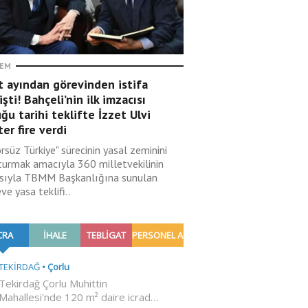
EM
t ayından görevinden istifa
şti! Bahçeli’nin ilk imzacısı
ğu tarihi teklifte İzzet Ulvi
er fire verdi
rsüz Türkiye" sürecinin yasal zeminini
turmak amacıyla 360 milletvekilinin
sıyla TBMM Başkanlığına sunulan
ve yasa teklifi..