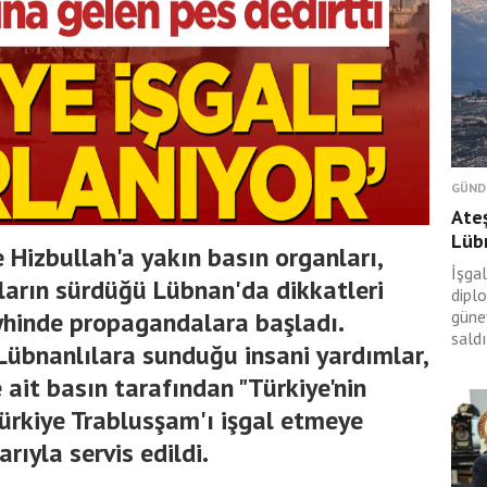
GÜND
Ateş
Lüb
 Hizbullah'a yakın basın organları,
İşgal
ların sürdüğü Lübnan'da dikkatleri
dipl
yhinde propagandalara başladı.
güney
saldı
Lübnanlılara sunduğu insani yardımlar,
ait basın tarafından "Türkiye'nin
ürkiye Trablusşam'ı işgal etmeye
arıyla servis edildi.