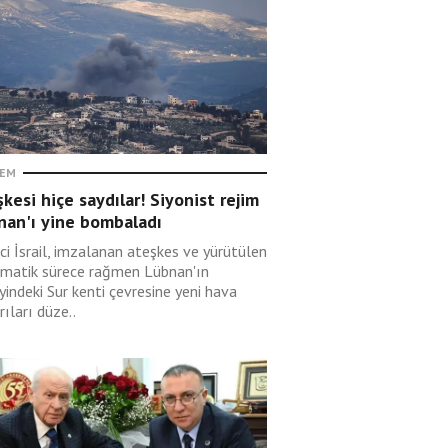
EM
kesi hiçe saydılar! Siyonist rejim
nan'ı yine bombaladı
ci İsrail, imzalanan ateşkes ve yürütülen
omatik sürece rağmen Lübnan'ın
indeki Sur kenti çevresine yeni hava
rıları düze..