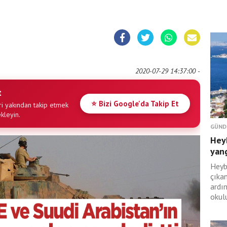
2020-07-29 14:37:00 -
t
⭐ Bizi Google'da Takip Et
i yakından takip etmek
ekleyin.
GÜND
Hey
yan
Heyb
çıka
ardı
okulu