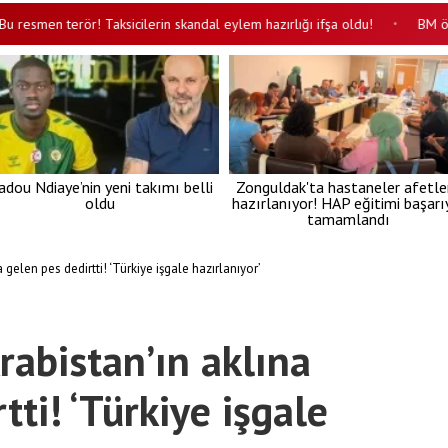
men terör! Taksicilerin skandal eylem hazırlığı ifşa oldu!
BM önerdi, 
•
adou Ndiaye’nin yeni takımı belli
Zonguldak'ta hastaneler afetle
oldu
hazırlanıyor! HAP eğitimi başarı
tamamlandı
gelen pes dedirtti! ‘Türkiye işgale hazırlanıyor’
rabistan’ın aklına
tti! ‘Türkiye işgale