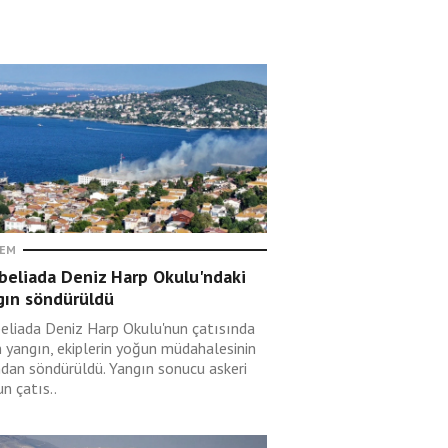
EM
beliada Deniz Harp Okulu'ndaki
gın söndürüldü
eliada Deniz Harp Okulu'nun çatısında
n yangın, ekiplerin yoğun müdahalesinin
ndan söndürüldü. Yangın sonucu askeri
n çatıs..