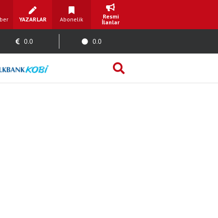
Resmi
ber
YAZARLAR
Abonelik
İlanlar
0.0
0.0