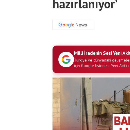
hazırlanıyor’
Milli İradenin Sesi Yeni Aki
Türkiye ve dünyadaki gelişmeler
için Google listenize Yeni Akit'i 