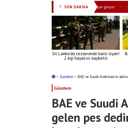
i detaylar! "Güvenli ve sessiz dönüş" modeli devreye giriyor
Bu res
SON DAKİKA
•
Sri Lanka'da cezaevinde kanlı isyan!
B
2 kişi hayatını kaybetti
Gündem
BAE ve Suudi Arabistan’ın aklına 
Gündem
BAE ve Suudi A
gelen pes dedir