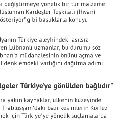
i değiştirmeye yönelik bir tür malzeme
Müslüman Kardeşler Teşkilatı (İhvan)
steriyor" gibi başlıklarla konuyu
yanın Türkiye aleyhindeki asılsız
iren Lübnanlı uzmanlar, bu durumu söz
übnan'a müdahalesinin önünü açma ve
al denklemdeki varlığını dağıtma adımı
lgeler Türkiye’ye gönülden bağlıdır"
ra yakın kaynaklar, ülkenin kuzeyinde
 Trablusşam'daki bazı kesimlerin Körfez
ek için Türkiye'ye yönelik suçlamalarda