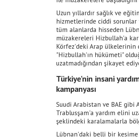
Uzun yıllardır sağlık ve eğitim
hizmetlerinde ciddi sorunlar
tüm alanlarda hisseden Lübna
müzakereleri Hizbullah'a kar
Körfez'deki Arap ülkelerinin
"Hizbullah'ın hükümeti" oldu
uzatmadığından şikayet ediyo
Türkiye'nin insani yardı
kampanyası
Suudi Arabistan ve BAE gibi A
Trablusşam'a yardım elini uza
şeklindeki karalamalarla böl
Lübnan'daki belli bir kesime