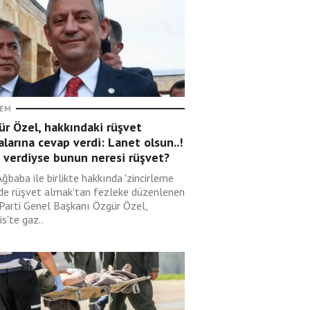
EM
r Özel, hakkındaki rüşvet
alarına cevap verdi: Lanet olsun..!
 verdiyse bunun neresi rüşvet?
Ağbaba ile birlikte hakkında 'zincirleme
lde rüşvet almak'tan fezleke düzenlenen
 Parti Genel Başkanı Özgür Özel,
s'te gaz..