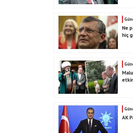
Gün
Ne p
hiç g
Gün
Malu
etkin
Gün
AK P