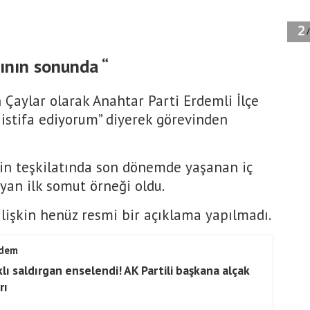
sının sonunda “
Çaylar olarak Anahtar Parti Erdemli İlçe
 istifa ediyorum” diyerek görevinden
rsin teşkilatında son dönemde yaşanan iç
yan ilk somut örneği oldu.
lişkin henüz resmi bir açıklama yapılmadı.
dem
klı saldırgan enselendi! AK Partili başkana alçak
rı