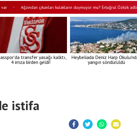
Ağzından çıkanları kulakların duymuyor mu? Ertuğrul Özkök adliye çıkışı
•
vasspor'da transfer yasağı kalktı,
Heybeliada Deniz Harp Okulu'nd
4 imza birden geldi!
yangın söndürüldü
e istifa