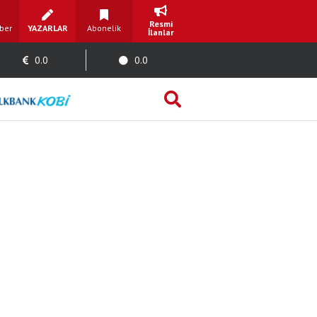
Resmi
ber
YAZARLAR
Abonelik
İlanlar
0.0
0.0