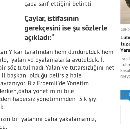
çaba sarf ettiğini belirtti.
Çaylar, istifasının
gerekçesini ise şu sözlerle
GÜND
açıkladı:“
Lübn
tuza
Yara
slan Yıkar tarafından hem durdurulduk hem
erle, yalan ve oyalamalarla avutulduk. İl
İsra
Lübn
ir söz tutulmadı. Yalan ve tutarsızlığını net
kasa
 il başkanı olduğu belirsiz hale
meyd
davranıyor. Biz Erdemli'de Yönetim
derken,daha yönetimini bile
izden habersiz yönetimimden 3 kişiyi
k.
ızın bir yalanını daha yakalamamız,
du.