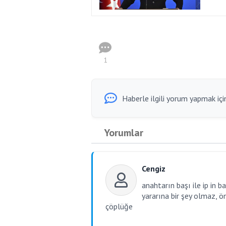
1
Haberle ilgili yorum yapmak için
Yorumlar
Cengiz
anahtarın başı ile ip in 
yararına bir şey olmaz, 
çöplüğe