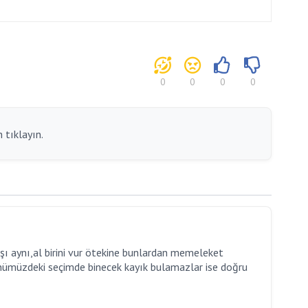
0
0
0
0
 tıklayın.
başı aynı,al birini vur ötekine bunlardan memeleket
önümüzdeki seçimde binecek kayık bulamazlar ise doğru