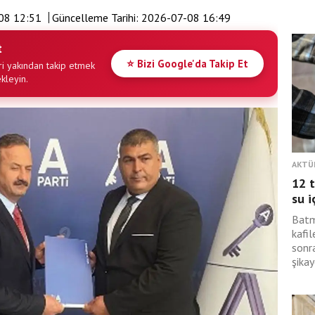
08 12:51
Güncelleme Tarihi:
2026-07-08 16:49
t
⭐ Bizi Google'da Takip Et
i yakından takip etmek
ekleyin.
AKTÜ
12 t
su i
Batm
kafil
sonra
şikay