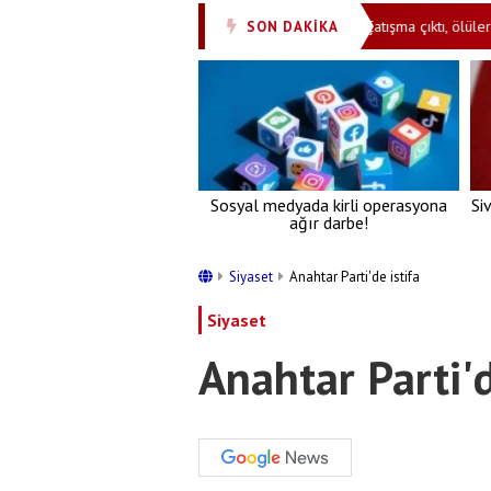
adayı ortaya çıktı
Komşuda neler oluyor? Çatışma çıktı, ölüler var
SON DAKİKA
•
Sosyal medyada kirli operasyona
Si
ağır darbe!
Siyaset
Anahtar Parti'de istifa
Siyaset
Anahtar Parti'd