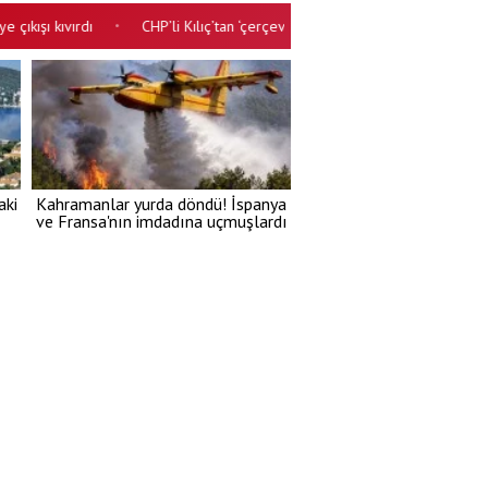
 kıvırdı
CHP’li Kılıç’tan ‘çerçeve yasa’ açıklaması Attığımız imza tarih
•
aki
Kahramanlar yurda döndü! İspanya
ve Fransa'nın imdadına uçmuşlardı