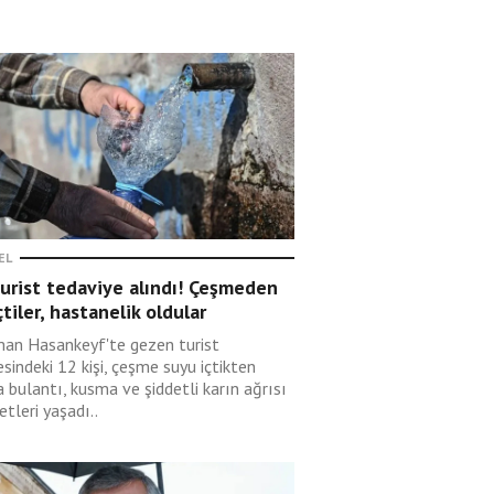
EL
urist tedaviye alındı! Çeşmeden
çtiler, hastanelik oldular
an Hasankeyf'te gezen turist
esindeki 12 kişi, çeşme suyu içtikten
 bulantı, kusma ve şiddetli karın ağrısı
etleri yaşadı..