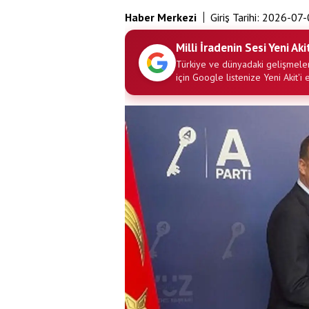
Haber Merkezi
Giriş Tarihi:
2026-07-
Milli İradenin Sesi Yeni Aki
Türkiye ve dünyadaki gelişmeler
için Google listenize Yeni Akit'i 