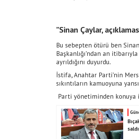
”Sinan Çaylar, açıklama
Bu sebepten ötürü ben Sinan 
Başkanlığı’ndan an itibarıyla
ayrıldığını duyurdu.
İstifa, Anahtar Parti’nin Me
sıkıntıların kamuoyuna yansı
Parti yönetiminden konuya i
Gün
Bıça
saldı