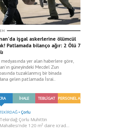
EM
an'da işgal askerlerine ölümcül
k! Patlamada bilanço ağır: 2 Ölü 7
lı
il medyasında yer alan haberlere göre,
an'ın güneyindeki Mecdel Zun
basında tuzaklanmış bir binada
ana gelen patlamada İsrai..