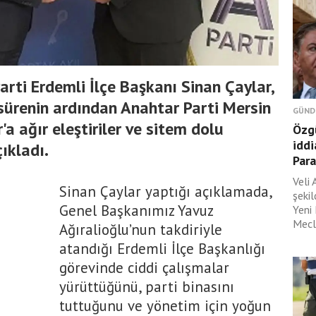
rti Erdemli İlçe Başkanı Sinan Çaylar,
 sürenin ardından Anahtar Parti Mersin
GÜND
'a ağır eleştiriler ve sitem dolu
Özgü
iddi
çıkladı.
Para
Veli 
Sinan Çaylar yaptığı açıklamada,
şeki
Genel Başkanımız Yavuz
Yeni
Mecli
Ağıralioğlu’nun takdiriyle
atandığı Erdemli İlçe Başkanlığı
görevinde ciddi çalışmalar
yürüttüğünü, parti binasını
tuttuğunu ve yönetim için yoğun