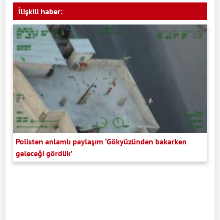
İlişkili haber:
Polisten anlamlı paylaşım ‘Gökyüzünden bakarken
geleceği gördük’