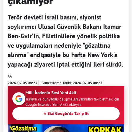
çıkamıyor
Terör devleti İsrail basını, siyonist
soykırımcı Ulusal Güvenlik Bakanı Itamar
Ben-Gvir'in, Filistinlilere yönelik politika
ve uygulamaları nedeniyle "gözaltına
alınma" endişesiyle bu hafta New York'a
yapacağı ziyareti iptal ettiğini ileri sürdü.
AA
2026-07-05 08:23
Güncelleme Tarihi:
2026-07-05 08:23
Milli İradenin Sesi Yeni Akit
Türkiye ve dünyadaki gelişmeleri yakından takip etmek için
Google listenize Yeni Akit'i ekleyin.
⭐ Bizi Google'da Takip Et