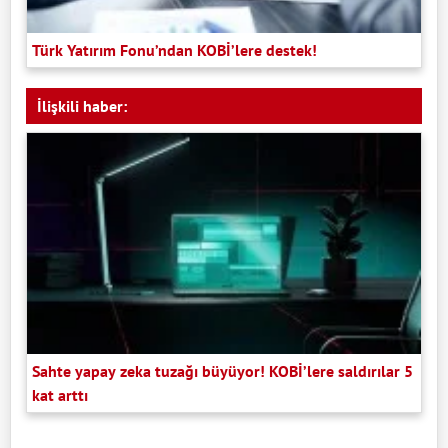
Türk Yatırım Fonu’ndan KOBİ’lere destek!
İlişkili haber:
Sahte yapay zeka tuzağı büyüyor! KOBİ’lere saldırılar 5
kat arttı