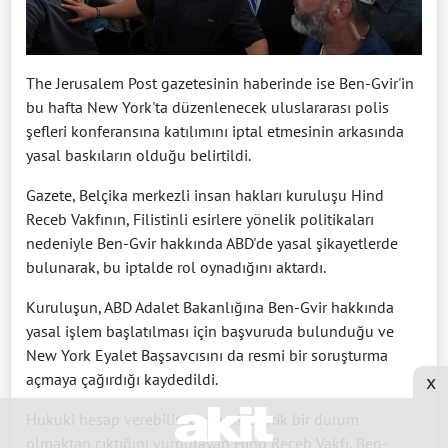
The Jerusalem Post gazetesinin haberinde ise Ben-Gvir'in
bu hafta New York'ta düzenlenecek uluslararası polis
şefleri konferansına katılımını iptal etmesinin arkasında
yasal baskıların olduğu belirtildi.
Gazete, Belçika merkezli insan hakları kuruluşu Hind
Receb Vakfının, Filistinli esirlere yönelik politikaları
nedeniyle Ben-Gvir hakkında ABD'de yasal şikayetlerde
bulunarak, bu iptalde rol oynadığını aktardı.
Kuruluşun, ABD Adalet Bakanlığına Ben-Gvir hakkında
yasal işlem başlatılması için başvuruda bulunduğu ve
New York Eyalet Başsavcısını da resmi bir soruşturma
açmaya çağırdığı kaydedildi.
x
Hukuki hesap verebilirliğin artık teorik bir durum
olmaktan çıktığını vurgulayan Hind Receb Vakfı, Ben-