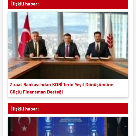
İlişkili haber:
Ziraat Bankası’ndan KOBİ’lerin Yeşil Dönüşümüne
Güçlü Finansman Desteği
İlişkili haber: