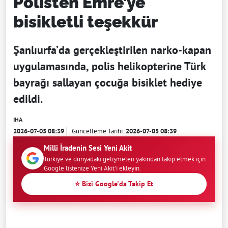
Polisten Emre’ye
bisikletli teşekkür
Şanlıurfa’da gerçekleştirilen narko-kapan
uygulamasında, polis helikopterine Türk
bayrağı sallayan çocuğa bisiklet hediye
edildi.
IHA
2026-07-05 08:39
Güncelleme Tarihi:
2026-07-05 08:39
Milli İradenin Sesi Yeni Akit
Türkiye ve dünyadaki gelişmeleri yakından takip etmek için
Google listenize Yeni Akit'i ekleyin.
⭐ Bizi Google'da Takip Et