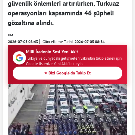
güvenlik önlemleri artırılırken, Turkuaz
operasyonları kapsamında 46 şüpheli
gözaltına alındı.
IHA
2026-07-05 08:43
Güncelleme Tarihi:
2026-07-05 08:54
Milli İradenin Sesi Yeni Akit
Türkiye ve dünyadaki gelişmeleri yakından takip etmek için
Google listenize Yeni Akit'i ekleyin.
⭐ Bizi Google'da Takip Et