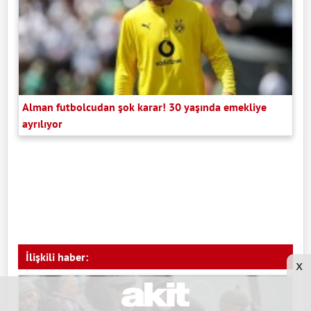
Alman futbolcudan şok karar! 30 yaşında emekliye
ayrılıyor
İlişkili haber:
x