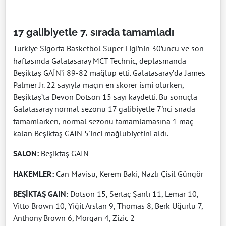
17 galibiyetle 7. sırada tamamladı
Türkiye Sigorta Basketbol Süper Ligi’nin 30’uncu ve son
haftasında Galatasaray MCT Technic, deplasmanda
Beşiktaş GAİN’i 89-82 mağlup etti. Galatasaray’da James
Palmer Jr. 22 sayıyla maçın en skorer ismi olurken,
Beşiktaş’ta Devon Dotson 15 sayı kaydetti. Bu sonuçla
Galatasaray normal sezonu 17 galibiyetle 7'nci sırada
tamamlarken, normal sezonu tamamlamasına 1 maç
kalan Beşiktaş GAİN 5'inci mağlubiyetini aldı.
SALON:
Beşiktaş GAİN
HAKEMLER:
Can Mavisu, Kerem Baki, Nazlı Çisil Güngör
BEŞİKTAŞ GAIN:
Dotson 15, Sertaç Şanlı 11, Lemar 10,
Vitto Brown 10, Yiğit Arslan 9, Thomas 8, Berk Uğurlu 7,
Anthony Brown 6, Morgan 4, Zizic 2