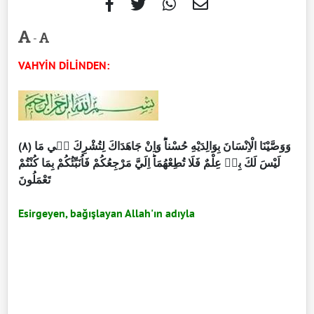
-
VAHYİN DİLİNDEN:
(٨) وَوَصَّيْنَا الْاِنْسَانَ بِوَالِدَيْهِ حُسْناًؕ وَاِنْ جَاهَدَاكَ لِتُشْرِكَ بٖي مَا
لَيْسَ لَكَ بِهٖ عِلْمٌ فَلَا تُطِعْهُمَاؕ اِلَيَّ مَرْجِعُكُمْ فَاُنَبِّئُكُمْ بِمَا كُنْتُمْ
تَعْمَلُونَ
Esirgeyen, bağışlayan Allah'ın adıyla