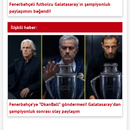
Fenerbahçeli futbolcu Galatasaray'ın şampiyonluk
paylaşımını beğendi!
İlişkili haber:
Fenerbahçe’ye “OkanBall” göndermesi! Galatasaray’dan
şampiyonluk sonrası olay paylaşım