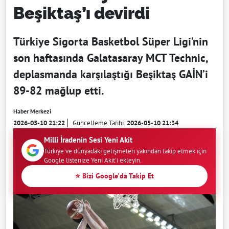
Beşiktaş’ı devirdi
Türkiye Sigorta Basketbol Süper Ligi’nin
son haftasında Galatasaray MCT Technic,
deplasmanda karşılaştığı Beşiktaş GAİN’i
89-82 mağlup etti.
Haber Merkezi
2026-05-10 21:22
Güncelleme Tarihi:
2026-05-10 21:34
Milli İradenin Sesi Yeni Akit
Türkiye ve dünyadaki gelişmeleri yakından takip etmek için
Google listenize Yeni Akit'i ekleyin.
⭐ Bizi Google'da Takip Et