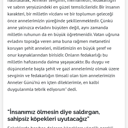
ve sabrın yeryüzündeki en güzel temsilcileridir. Bir insanın
karakteri, bir milletin vicdanı ve bir toplumun geleceği
önce annelerimizin yüreğinde şekillenmektedir. Çünkü
anne yalnızca evladını büyüten değil, aynı zamanda
milletin ruhunun da en büyük öğretmenidir. Vatan uğruna
evladını toprağa veren ama buna rağmen metanetini
koruyan şehit anneleri, milletimizin en büyük şeref ve
onur kaynaklarından birisidir. Onların fedakarlığı bu
milletin hafızasında daima yaşayacaktır. Bu duygu ve
düşüncelerle başta şehit ve gazi annelerimiz olmak üzere
sevginin ve fedakarlığın timsali olan tüm annelerimizin
Anneler Günü’nü en içten dileklerimle, en kalbi
duygularımla tebrik ediyorum" dedi.
"İnsanımız ölmesin diye saldırgan,
sahipsiz köpekleri uyutacağız"
Sokaklarda başıboş dolaşan köpeklere yönelik gerekli