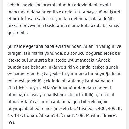
sebebi, böylesine önemli olan bu ödevin dahi tevhid
inancından daha önemli ve önde tutulamayacağına işaret
etmektir. İnsan sadece dışarıdan gelen baskılara değil,
bizzat ebeveyninin baskılarına mâruz kalarak da bir sınav
geçirebilir.
Şu halde eğer ana baba evlâtlarından, Allah’ın varlığını ve
birliğini tanımama yönünde, bu sonucu doğurabilecek bir
istekte bulunurlarsa bu isteğe uyulmayacaktır. Ancak
burada ana babalar, inkâr ve şirkin dışında, açıkça günah
ve haram olan başka şeyler buyururlarsa bu buyruğa itaat
edilmesi gerektiği şeklinde bir anlam çıkarılmamalıdır.
Zira hiçbir buyruk Allah’ın buyruğundan daha önemli
olamaz; dolayısıyla hadislerde de belirtildiği gibi kural
olarak Allah’a âsi olma anlamına gelebilecek hiçbir
buyruğa itaat edilemez (meselâ bk. Müsned, I, 400, 409; II,
17, 142; Buhârî, “Ahkâm”, 4; “Cihâd”, 108; Müslim, “İmâre”,
39).