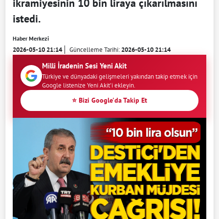
ikramiyesinin 10 bin liraya çıkarılmasını
istedi.
Haber Merkezi
2026-05-10 21:14
Güncelleme Tarihi:
2026-05-10 21:14
Milli İradenin Sesi Yeni Akit
Türkiye ve dünyadaki gelişmeleri yakından takip etmek için
Google listenize Yeni Akit'i ekleyin.
⭐ Bizi Google'da Takip Et