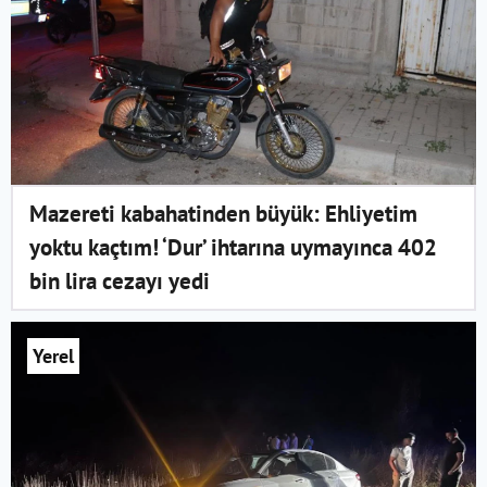
Mazereti kabahatinden büyük: Ehliyetim
yoktu kaçtım! ‘Dur’ ihtarına uymayınca 402
bin lira cezayı yedi
Yerel