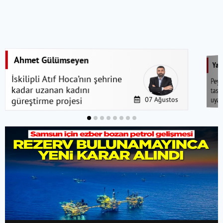
Ahmet Gülümseyen
Yaş
İskilipli Atıf Hoca’nın şehrine
Pey
kadar uzanan kadını
tasv
uyar
07 Ağustos
güreştirme projesi