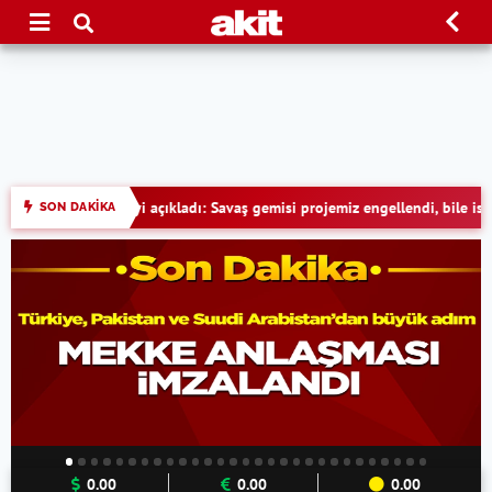
aş gemisi projemiz engellendi, bile isteye baltalandı
Çete elebaşının c
SON DAKİKA
•
0.00
0.00
0.00