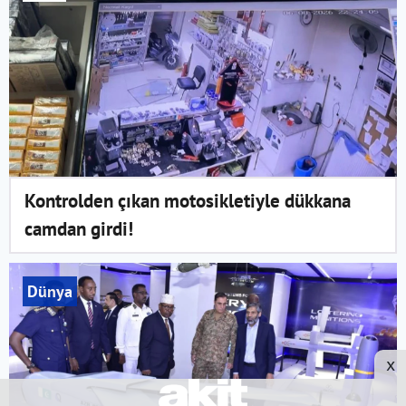
Kontrolden çıkan motosikletiyle dükkana
camdan girdi!
Dünya
x