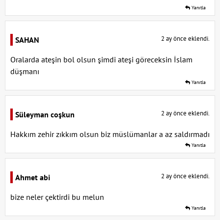
Yanıtla
2 ay önce eklendi.
SAHAN
Oralarda ateşin bol olsun şimdi ateşi göreceksin İslam
düşmanı
Yanıtla
2 ay önce eklendi.
Süleyman coşkun
Hakkım zehir zıkkım olsun biz müslümanlar a az saldırmadı
Yanıtla
2 ay önce eklendi.
Ahmet abi
bize neler çektirdi bu melun
Yanıtla