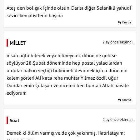
Ateş den bol ışık içinde olsun. Darısı diğer Selanikli yahudi
sevici kemalistlerin başına
Yanıtla
2 ay önce eklendi.
MİLLET
insan oğlu bilerek veya bilmeyerek diline ne gelirse
söylüyor 28 Şubat döneminde hep postal yalacılardan
oldular halkın seçtiği hükümeti devirmek için o dönemin
kalem şörleri Ali kırca reha muhtar Yılmaz özdil uğur
Dündar emin Çölaşan ve niceleri ben bunları Allah’havale
ediyorum
Yanıtla
2 ay önce eklendi.
Suat
Demek ki ölüm varmış ve de çok yakınmış. Hatırlatayım;