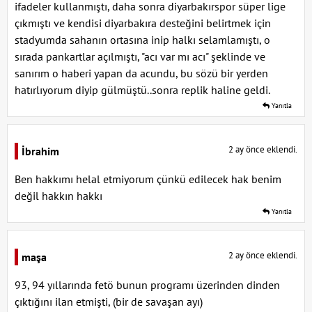
ifadeler kullanmıştı, daha sonra diyarbakırspor süper lige
çıkmıştı ve kendisi diyarbakıra desteğini belirtmek için
stadyumda sahanın ortasına inip halkı selamlamıştı, o
sırada pankartlar açılmıştı, "acı var mı acı" şeklinde ve
sanırım o haberi yapan da acundu, bu sözü bir yerden
hatırlıyorum diyip gülmüştü..sonra replik haline geldi.
Yanıtla
2 ay önce eklendi.
İbrahim
Ben hakkımı helal etmiyorum çünkü edilecek hak benim
değil hakkın hakkı
Yanıtla
2 ay önce eklendi.
maşa
93, 94 yıllarında fetö bunun programı üzerinden dinden
çıktığını ilan etmişti, (bir de savaşan ayı)