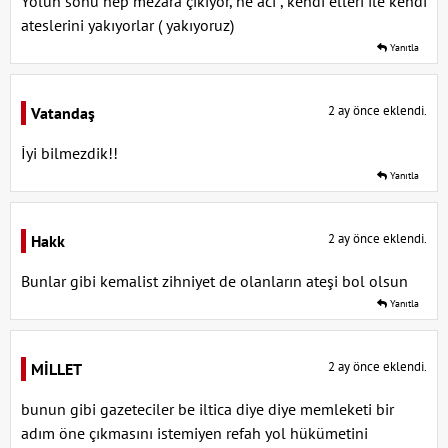
Yolun sonu hep mezara çıkıyor, ne acı , kendi elleri ile kendi
ateslerini yakıyorlar ( yakıyoruz)
Yanıtla
2 ay önce eklendi.
Vatandaş
İyi bilmezdik!!
Yanıtla
2 ay önce eklendi.
Hakk
Bunlar gibi kemalist zihniyet de olanların ateşi bol olsun
Yanıtla
2 ay önce eklendi.
MİLLET
bunun gibi gazeteciler be iltica diye diye memleketi bir
adım öne çıkmasını istemiyen refah yol hükümetini