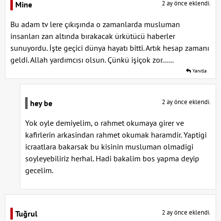
2 ay önce eklendi.
Mine
Bu adam tv lere çıkışında o zamanlarda musluman
insanları zan altında bırakacak ürkütücü haberler
sunuyordu. İşte geçici dünya hayatı bitti. Artık hesap zamanı
geldi. Allah yardımcısı olsun. Çünkü işiçok zor......
Yanıtla
2 ay önce eklendi.
hey be
Yok oyle demiyelim, o rahmet okumaya girer ve
kafirlerin arkasindan rahmet okumak haramdir. Yaptigi
icraatlara bakarsak bu kisinin musluman olmadigi
soyleyebiliriz herhal. Hadi bakalim bos yapma deyip
gecelim.
2 ay önce eklendi.
Tuğrul