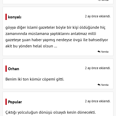
2 ay önce eklendi.
konyalı
göyya diğer islami gazeteler böyle bir kişi öldüğünde hiç
zamanınnda müslamana yaptıklarını anlatmaz milli
gazeteye şuan haber yapmış nerdeyse övgü ile bahsediyor
akit bu yönden helal olsun ...
Yanıtla
2 ay önce eklendi.
Orhan
Benim iki ton kömür cöpemi gitti.
Yanıtla
2 ay önce eklendi.
Populer
Çıktığı yolculuğun dönüşü olsaydı kesin dönecekti.