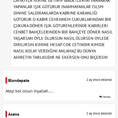
LAYIKIYLA YERINE GETIRIP IBADETLERINI INANARAK
YAPANLAR IŞIK GÖTÜRUR INANMAYANLAR ISLSM
DININE SALDIRANLARDA KABRINE KARANLIĞI
GÖTÜRUR O KABIR CEHENNEM CUKURLARINDAN BIR
ÇUKURA DÖNER IŞIK GÖTURENLERİNDE KABIRLERI
CENBET BAHÇELERINDEN BIR BAHÇEYE DÖNER NASIL
YAŞARSAN ÖYLE ÖLURSUN NASIL ÖLURSEN OYLEDE
DIRILIRSIN KIMINE HESAP COK CETINDIR KIMIDE
NASIL KOLAY VERDIĞINI ANLAMAZ BU DÜNYA
AHIRETIN TARLASIDIR NE EKERSEN ONU BIÇERSIN
2 ay önce eklendi.
Blondepate
Ateşi bol olsun inşallah.....
Yanıtla
2 ay önce eklendi.
Asena