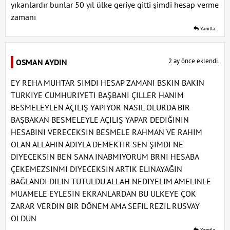
yıkanlardır bunlar 50 yıl ülke geriye gitti şimdi hesap verme
zamanı
Yanıtla
2 ay önce eklendi.
OSMAN AYDIN
EY REHA MUHTAR SIMDI HESAP ZAMANI BSKIN BAKIN
TURKIYE CUMHURIYETI BAŞBANI ÇILLER HANIM
BESMELEYLEN AÇILIŞ YAPIYOR NASIL OLURDA BIR
BAŞBAKAN BESMELEYLE AÇILIŞ YAPAR DEDIĞININ
HESABINI VERECEKSIN BESMELE RAHMAN VE RAHIM
OLAN ALLAHIN ADIYLA DEMEKTIR SEN ŞIMDI NE
DIYECEKSIN BEN SANA INABMIYORUM BRNI HESABA
ÇEKEMEZSINMI DIYECEKSIN ARTIK ELINAYAĞIN
BAĞLANDI DILIN TUTULDU ALLAH NEDIYELIM AMELINLE
MUAMELE EYLESIN EKRANLARDAN BU ULKEYE ÇOK
ZARAR VERDIN BIR DÖNEM AMA SEFIL REZIL RUSVAY
OLDUN
Yanıtla