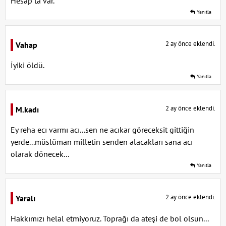
Hesap ta var.
Yanıtla
2 ay önce eklendi.
Vahap
İyiki öldü.
Yanıtla
2 ay önce eklendi.
M.kadı
Ey reha ecı varmı acı...sen ne acıkar göreceksit gittiğin
yerde...müslüman milletin senden alacakları sana acı
olarak dönecek...
Yanıtla
2 ay önce eklendi.
Yaralı
Hakkımızı helal etmiyoruz. Toprağı da ateşi de bol olsun...