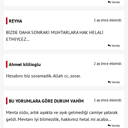
Yanıtla
2 ay önce eklendi.
REYHA
BİZDE DAHA SONRAKİ MUHTARLARA HAK HELALİ
ETMİYCEZ...
Yanıtla
2 ay önce eklendi.
Ahmet kililioglu
Hesabını biz soramadik. Allah cc..sorar.
Yanıtla
2 ay önce eklendi.
BU YORUMLARA GÖRE DURUM VAHİM
Mevta oldu, artık ayakta ve ayık gelmediği camiye yatarak
geldi. Mevtavı iyi bilmezdik, hakkımız helal mi acaba...
Yanıtla