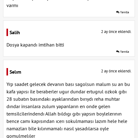
varmı
Yanıtla
2 ay önce eklendi.
Salih
Dosya kapandı imtihan bitti
Yanıtla
2 ay önce eklendi.
Selım
Yrp saadet gelecek devanın bası sagolsun malum su an bu
kafa yapısı ile beraberler ugur dundar ertugrul ozkok gıbı
28 subatın basındakı ayaklarından bırıydı reha muhtar
dındar insanlara zulum yapanların en onde gelen
temsilcilerindendı Allah bıldıgı gıbı yapsın boylelerının
bence camı kapısından ıcerı sokulmaması lazım hele hele
namazları bile kılınmamalı nasıl yasadılarsa oyle
gomulmelıler