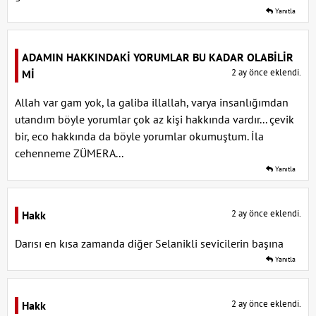
Yanıtla
ADAMIN HAKKINDAKİ YORUMLAR BU KADAR OLABİLİR
2 ay önce eklendi.
Mİ
Allah var gam yok, la galiba illallah, varya insanlığımdan
utandım böyle yorumlar çok az kişi hakkında vardır... çevik
bir, eco hakkında da böyle yorumlar okumuştum. İla
cehenneme ZÜMERA...
Yanıtla
2 ay önce eklendi.
Hakk
Darısı en kısa zamanda diğer Selanikli sevicilerin başına
Yanıtla
2 ay önce eklendi.
Hakk