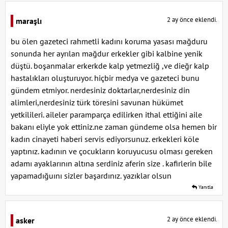
2 ay önce eklendi.
maraşlı
bu ölen gazeteci rahmetli kadını koruma yasası mağduru
sonunda her ayrılan mağdur erkekler gibi kalbine yenik
düştü. boşanmalar erkerkde kalp yetmezliğ ,ve dieğr kalp
hastalıkları oluşturuyor. hiçbir medya ve gazeteci bunu
gündem etmiyor. nerdesiniz doktarlar,nerdesiniz din
alimleri,nerdesiniz türk töresini savunan hükümet
yetkilileri. aileler paramparça edilirken ithal ettiğini aile
bakanı eliyle yok ettiniz.ne zaman gündeme olsa hemen bir
kadın cinayeti haberi servis ediyorsunuz. erkekleri köle
yaptınız. kadının ve çocukların koruyucusu olması gereken
adamı ayaklarının altına serdiniz aferin size . kafirlerin bile
yapamadığuını sizler başardınız. yazıklar olsun
Yanıtla
2 ay önce eklendi.
asker