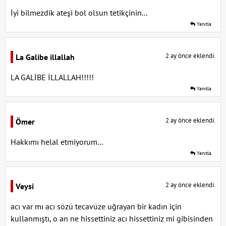
İyi bilmezdik ateşi bol olsun tetikçinin...
Yanıtla
2 ay önce eklendi.
La Galibe illallah
LA GALİBE İLLALLAH!!!!!
Yanıtla
2 ay önce eklendi.
Ömer
Hakkımı helal etmiyorum...
Yanıtla
2 ay önce eklendi.
Veysi
acı var mı acı sözü tecavüze uğrayan bir kadın için
kullanmıştı, o an ne hissettiniz acı hissettiniz mi gibisinden