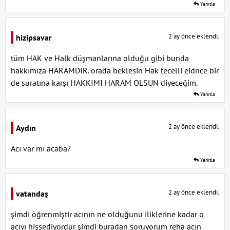
Yanıtla
2 ay önce eklendi.
hizipsavar
tüm HAK ve Halk düşmanlarına olduğu gibi bunda
hakkımıza HARAMDIR. orada beklesin Hak tecelli eidnce bir
de suratına karşı HAKKIMI HARAM OLSUN diyeceğim.
Yanıtla
2 ay önce eklendi.
Aydın
Acı var mı acaba?
Yanıtla
2 ay önce eklendi.
vatandaş
şimdi öğrenmiştir acının ne olduğunu iliklerine kadar o
acıyı hissediyordur şimdi buradan soruyorum reha acın