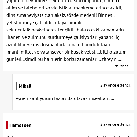
yapildi o devrimler????kuran kurslari kapatildi,binlerce
aliim ve talebeleri sōzde istiklal mahkemelerince asildi,
dinsiz,maneviyatsiz,ahlaksiz,sözde medeni! Bir nesil
yetistirilmeye çalisildi..ortaya simdiki
seküler,laik,heykelperestler çikti...hala o eski zamanlarin
ihaneti ve zulmunu sürdürmeye çalisiyorlar ,yabanci iç
azinliklar ve dis düsmanlarla ama elhamdulillaah
imanli,millet ve vatansever bir kusak yetisti...bitti o zulum
günleri...simdi bu hainlerin korku zamanlari....titreyin.....
Yanıtla
2 ay önce eklendi.
Mikail
Aynen katılıyorum fazlasıda olacak inşeallah ....
2 ay önce eklendi.
Hamdi sen