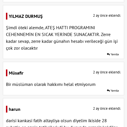
2 ay önce eklendi.
YILMAZ DURMUŞ
Şimdi öteki alemde, ATEŞ HATTI PROGRAMINI
CEHENNEMİN EN SICAK YERİNDE SUNACAKTIR. Zerre
kadar sevap, zerre kadar günahın hesabı verileceği gün işi
çok zor olacaktır
Yanıtla
2 ay önce eklendi.
Müsafir
Bir müslüman olarak hakkımı helal etmiyorum
Yanıtla
2 ay önce eklendi.
harun
darisi kankasi fatih altayliya olsun diyelim ikiside 28