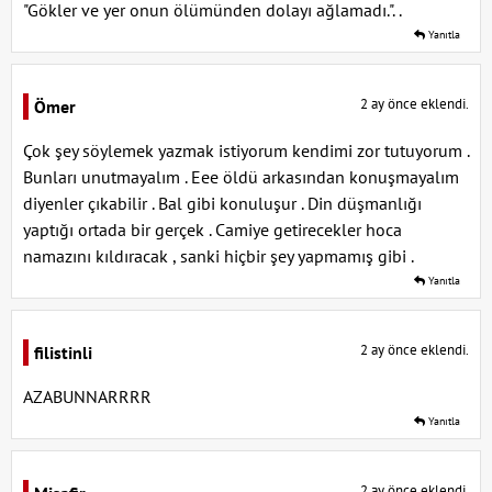
"Gökler ve yer onun ölümünden dolayı ağlamadı.". .
Yanıtla
2 ay önce eklendi.
Ömer
Çok şey söylemek yazmak istiyorum kendimi zor tutuyorum .
Bunları unutmayalım . Eee öldü arkasından konuşmayalım
diyenler çıkabilir . Bal gibi konuluşur . Din düşmanlığı
yaptığı ortada bir gerçek . Camiye getirecekler hoca
namazını kıldıracak , sanki hiçbir şey yapmamış gibi .
Yanıtla
2 ay önce eklendi.
filistinli
AZABUNNARRRR
Yanıtla
2 ay önce eklendi.