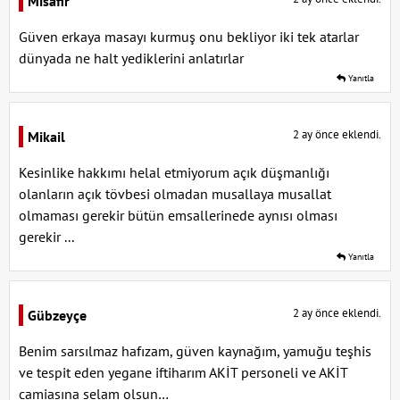
Misafir
Güven erkaya masayı kurmuş onu bekliyor iki tek atarlar
dünyada ne halt yediklerini anlatırlar
Yanıtla
2 ay önce eklendi.
Mikail
Kesinlike hakkımı helal etmiyorum açık düşmanlığı
olanların açık tövbesi olmadan musallaya musallat
olmaması gerekir bütün emsallerinede aynısı olması
gerekir ...
Yanıtla
2 ay önce eklendi.
Gübzeyçe
Benim sarsılmaz hafızam, güven kaynağım, yamuğu teşhis
ve tespit eden yegane iftiharım AKİT personeli ve AKİT
camiasına selam olsun…