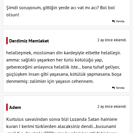
Şimdi soruyorum, gittiğin yerde acı vat mı acı? Bol bol
olsun!
Yanıtla
2 ay önce eklendi.
Derdimiz Memleket
helalleşmek, müslüman din kardeşiyle elbette helalleşir.
amma: sağlıklı yaşarken her türlü kötülüğü yap,
gebereceğini anlayınca helallik iste... bana tuhaf geliyor,
güçlüyken insan gibi yaşasana, kötülük yapmasana. boşa
denmemiş: zalimler için yaşasın cehennem.
Yanıtla
2 ay önce eklendi.
Adem
Kurtulus savasindan sonra bizi Lozanda Satan hainlere
kuran I kerimi türklerden alacaksiniz dendi...busunami