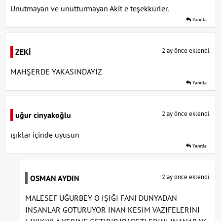
Unutmayan ve unutturmayan Akit e teşekkürler.
Yanıtla
2 ay önce eklendi.
ZEKİ
MAHŞERDE YAKASINDAYIZ
Yanıtla
2 ay önce eklendi.
uğur cinyakoğlu
ışıklar içinde uyusun
Yanıtla
2 ay önce eklendi.
OSMAN AYDIN
MALESEF UĞURBEY O IŞIĞI FANI DUNYADAN
INSANLAR GOTURUYOR INAN KESIM VAZIFELERINI