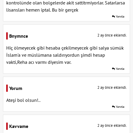
kontrolünde olan bolgelerde akit sattitrmiyorlar. Satarlarsa
lisansları hemen iptal. Bu bir gerçek
Yanıtla
2 ay önce eklendi.
Bnymnce
Hiç ölmeyecek gibi hesaba çekilmeyecek gibi salya sümük
İslam'a ve müslümana saldırıyordun şimdi hesap
vakti,Reha acı varmı diyesim var.
Yanıtla
2 ay önce eklendi.
Yorum
Ateşi bol olsun!..
Yanıtla
2 ay önce eklendi.
Kavvame