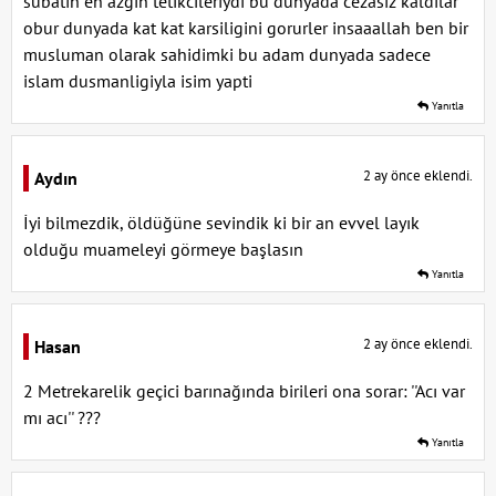
subatin en azgin tetikcileriydi bu dunyada cezasiz kaldilar
obur dunyada kat kat karsiligini gorurler insaaallah ben bir
musluman olarak sahidimki bu adam dunyada sadece
islam dusmanligiyla isim yapti
Yanıtla
2 ay önce eklendi.
Aydın
İyi bilmezdik, öldüğüne sevindik ki bir an evvel layık
olduğu muameleyi görmeye başlasın
Yanıtla
2 ay önce eklendi.
Hasan
2 Metrekarelik geçici barınağında birileri ona sorar: ''Acı var
mı acı'' ???
Yanıtla