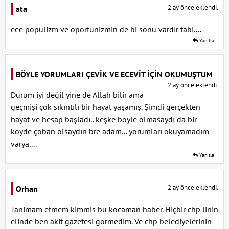
2 ay önce eklendi.
ata
eee populizm ve oportünizmin de bi sonu vardır tabi....
Yanıtla
BÖYLE YORUMLARI ÇEVİK VE ECEVİT İÇİN OKUMUŞTUM
2 ay önce eklendi.
Durum iyi değil yine de Allah bilir ama
geçmişi çok sıkıntılı bir hayat yaşamış. Şimdi gerçekten
hayat ve hesap başladı.. keşke böyle olmasaydı da bir
köyde çoban olsaydın bre adam... yorumları okuyamadım
varya....
Yanıtla
2 ay önce eklendi.
Orhan
Tanimam etmem kimmis bu kocaman haber. Hiçbir chp linin
elinde ben akit gazetesi görmedim. Ve chp belediyelerinin