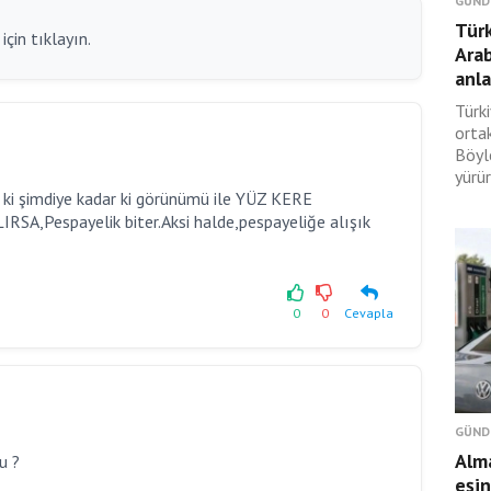
GÜND
Türk
çin tıklayın.
Ara
anl
Türki
orta
Böyl
yürür
ki şimdiye kadar ki görünümü ile YÜZ KERE
RSA,Pespayelik biter.Aksi halde,pespayeliğe alışık
0
0
Cevapla
GÜND
Alma
u ?
eşin