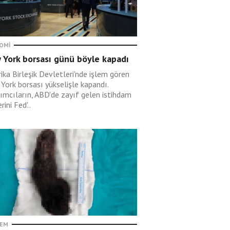
OMI
 York borsası günü böyle kapadı
ika Birleşik Devletleri'nde işlem gören
York borsası yükselişle kapandı.
rımcıların, ABD'de zayıf gelen istihdam
rini Fed'..
EM