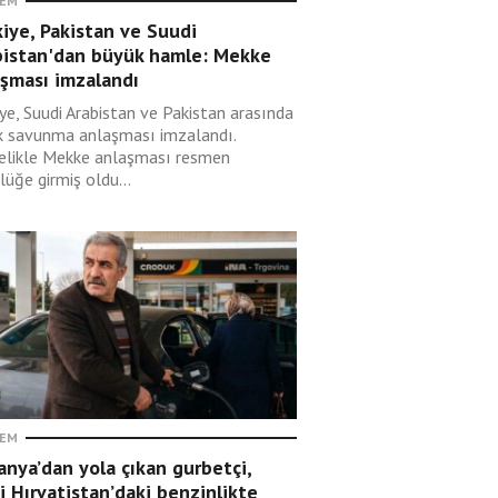
EM
iye, Pakistan ve Suudi
bistan'dan büyük hamle: Mekke
aşması imzalandı
ye, Suudi Arabistan ve Pakistan arasında
k savunma anlaşması imzalandı.
elikle Mekke anlaşması resmen
lüğe girmiş oldu...
EM
nya’dan yola çıkan gurbetçi,
i Hırvatistan’daki benzinlikte