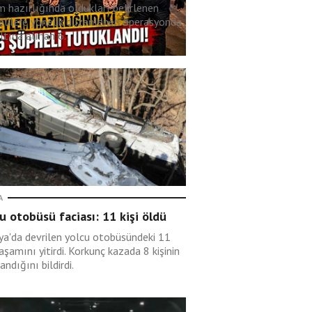
m hazırlığında oldukları belirlenen
elilere yönelik düzenlenen operasyonda
tına alınan 6..
A
u otobüsü faciası: 11 kişi öldü
rya'da devrilen yolcu otobüsündeki 11
yaşamını yitirdi. Korkunç kazada 8 kişinin
andığını bildirdi.