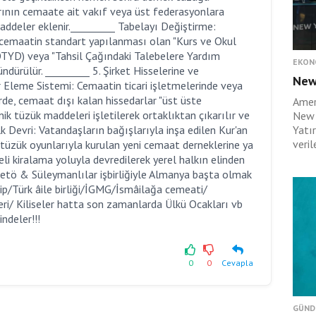
larının cemaate ait vakıf veya üst federasyonlara
addeler eklenir._________ Tabelayı Değiştirme:
k cemaatin standart yapılanması olan "Kurs ve Okul
OTYD) veya "Tahsil Çağındaki Talebelere Yardım
EKON
dürülür. _________ 5. Şirket Hisselerine ve
New
Eleme Sistemi: Cemaatin ticari işletmelerinde veya
rde, cemaat dışı kalan hissedarlar "üst üste
Amer
ik tüzük maddeleri işletilerek ortaklıktan çıkarılır ve
New 
lk Devri: Vatandaşların bağışlarıyla inşa edilen Kur'an
Yatı
verile
r; tüzük oyunlarıyla kurulan yeni cemaat derneklerine ya
eli kiralama yoluyla devredilerek yerel halkın elinden
Fetö & Süleymanlılar işbirliğiyle Almanya başta olmak
ip/Türk âile birliği/İGMG/İsmâilağa cemeati/
eri/ Kiliseler hatta son zamanlarda Ülkü Ocakları vb
indeler!!!
0
0
Cevapla
GÜND