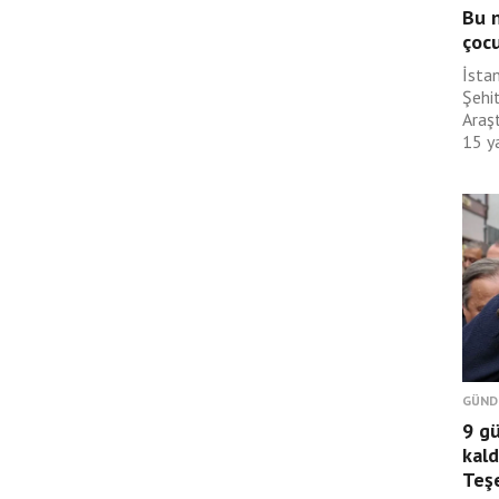
Bu n
çoc
İsta
Şehit
Araş
15 ya
GÜND
9 g
kald
Teş