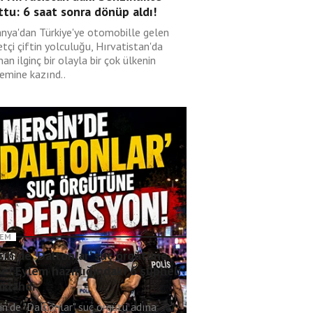
tu: 6 saat sonra dönüp aldı!
nya'dan Türkiye'ye otomobille gelen
tçi çiftin yolculuğu, Hırvatistan'da
an ilginç bir olayla bir çok ülkenin
emine kazınd..
EM
in'de 'Daltonlar' suç örgütüne
e! Eylem hazırlığındaki 6 şüpheli
uklandı
in'de "Daltonlar" suç örgütü adına