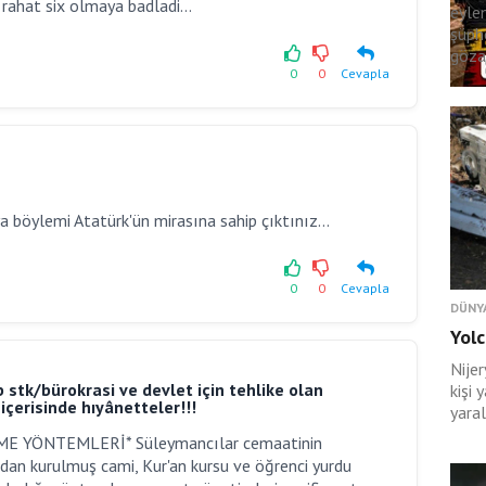
e rahat six olmaya badladi...
eyle
şüph
gözal
0
0
Cevapla
a böylemi Atatürk'ün mirasına sahip çıktınız...
0
0
Cevapla
DÜNY
Yolc
Nije
b stk/bürokrasi ve devlet için tehlike olan
kişi 
k içerisinde hıyânetteler!!!
yaral
E YÖNTEMLERİ* Süleymancılar cemaatinin
dan kurulmuş cami, Kur'an kursu ve öğrenci yurdu