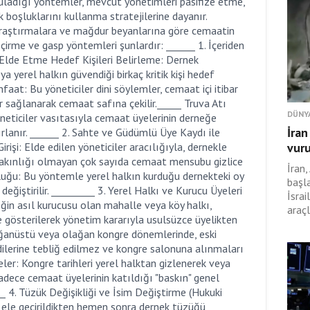
yguladığı yöntemler, mevcut yönetimleri pasifize etme,
 boşluklarını kullanma stratejilerine dayanır.
araştırmalara ve mağdur beyanlarına göre cemaatin
çirme ve gasp yöntemleri şunlardır: ______ 1. İçeriden
lde Etme Hedef Kişileri Belirleme: Dernek
a yerel halkın güvendiği birkaç kritik kişi hedef
faat: Bu yöneticiler dini söylemler, cemaat içi itibar
sağlanarak cemaat safına çekilir._____ Truva Atı
DÜNY
yöneticiler vasıtasıyla cemaat üyelerinin derneğe
İran
rlanır. ______ 2. Sahte ve Güdümlü Üye Kaydı ile
işi: Elde edilen yöneticiler aracılığıyla, dernekle
vur
 yakınlığı olmayan çok sayıda cemaat mensubu gizlice
İran,
luğu: Bu yöntemle yerel halkın kurduğu dernekteki oy
başl
iştirilir. _________ 3. Yerel Halkı ve Kurucu Üyeleri
İsrai
in asıl kurucusu olan mahalle veya köy halkı,
araçl
e gösterilerek yönetim kararıyla usulsüzce üyelikten
Olağanüstü veya olağan kongre dönemlerinde, eski
endilerine tebliğ edilmez ve kongre salonuna alınmaları
ler: Kongre tarihleri yerel halktan gizlenerek veya
sadece cemaat üyelerinin katıldığı "baskın" genel
__ 4. Tüzük Değişikliği ve İsim Değiştirme (Hukuki
 ele geçirildikten hemen sonra dernek tüzüğü