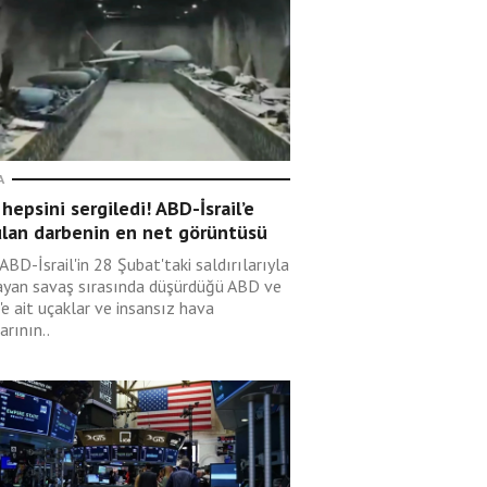
A
 hepsini sergiledi! ABD-İsrail’e
ulan darbenin en net görüntüsü
 ABD-İsrail'in 28 Şubat'taki saldırılarıyla
ayan savaş sırasında düşürdüğü ABD ve
l'e ait uçaklar ve insansız hava
arının..