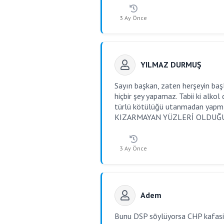
3 Ay Önce
YILMAZ DURMUŞ
Sayın başkan, zaten herşeyin baş
hiçbir şey yapamaz. Tabii ki alkol
türlü kötülüğü utanmadan yapmışl
KIZARMAYAN YÜZLERİ OLDUĞUND
3 Ay Önce
Adem
Bunu DSP sōylüyorsa CHP kafasi