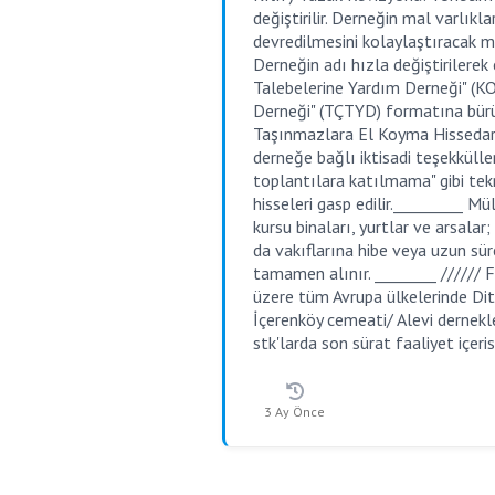
değiştirilir. Derneğin mal varlık
devredilmesini kolaylaştıracak m
Derneğin adı hızla değiştirilere
Talebelerine Yardım Derneği" (K
Derneği" (TÇTYD) formatına bürün
Taşınmazlara El Koyma Hissedar 
derneğe bağlı iktisadi teşekkülle
toplantılara katılmama" gibi tekn
hisseleri gasp edilir._________ Mü
kursu binaları, yurtlar ve arsala
da vakıflarına hibe veya uzun sür
tamamen alınır. ________ ////// 
üzere tüm Avrupa ülkelerinde Dit
İçerenköy cemeati/ Alevi dernekl
stk'larda son sürat faaliyet içeris
3 Ay Önce