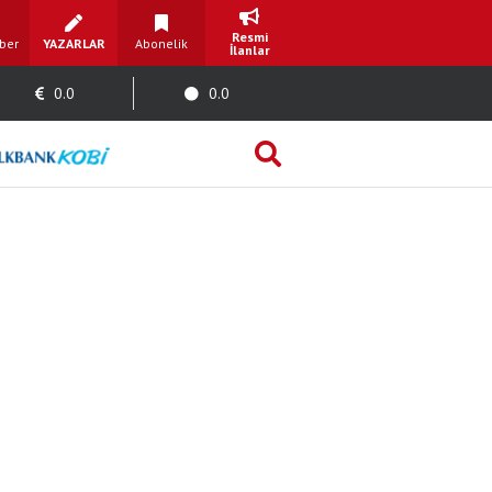
Resmi
ber
YAZARLAR
Abonelik
İlanlar
0.0
0.0