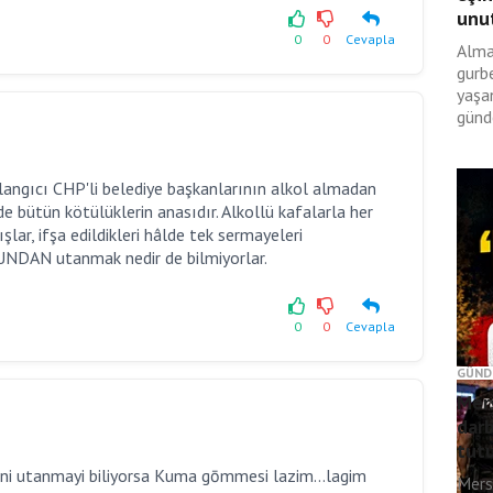
unut
0
0
Cevapla
Alma
gurbe
yaşan
günd
langıcı CHP'li belediye başkanlarının alkol almadan
 de bütün kötülüklerin anasıdır. Alkollü kafalarla her
ar, ifşa edildikleri hâlde tek sermayeleri
AN utanmak nedir de bilmiyorlar.
0
0
Cevapla
GÜND
Mers
darb
tut
ni utanmayi biliyorsa Kuma gōmmesi lazim...lagim
Mers