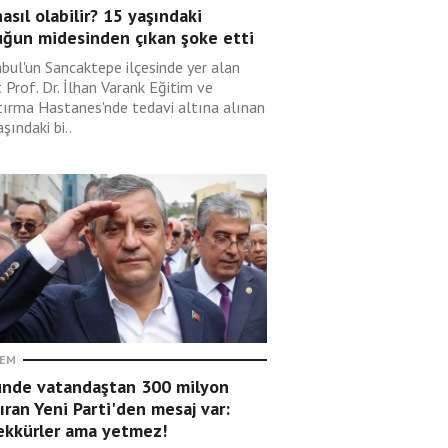
asıl olabilir? 15 yaşındaki
uğun midesinden çıkan şoke etti
nbul'un Sancaktepe ilçesinde yer alan
 Prof. Dr. İlhan Varank Eğitim ve
tırma Hastanes'nde tedavi altına alınan
şındaki bi..
EM
ünde vatandaştan 300 milyon
ıran Yeni Parti'den mesaj var:
ekkürler ama yetmez!