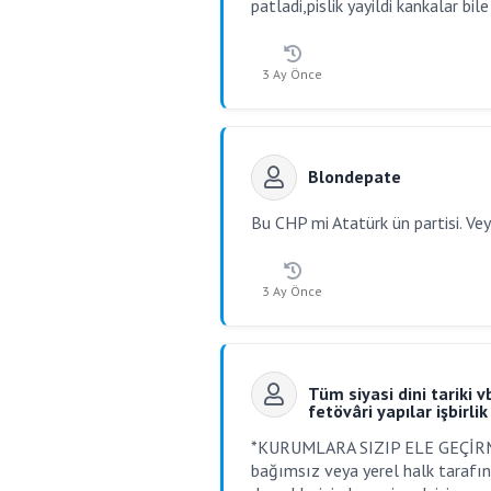
patladi,pislik yayildi kankalar bil
3 Ay Önce
Blondepate
Bu CHP mi Atatürk ün partisi. Vey
3 Ay Önce
Tüm siyasi dini tariki v
fetövâri yapılar işbirli
*KURUMLARA SIZIP ELE GEÇİRM
bağımsız veya yerel halk tarafın