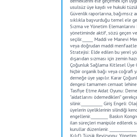
derneklerini ele geçirmek için u
usulsüz üye kaydı ve hukuki tüzük
Güvenlik raporlarına, bağımsız 
sıklıkla başvurduğu temel ele ge
Sızma ve Yönetim Elemanlarını E
yönetiminde aktif, sözü geçen vey
seçilir._____ Maddi ve Manevi Men
veya doğrudan maddi menfaatler 
Stratejisi: Elde edilen bu yerel 
dışarıdan sızması için zemin hazı
Çoğunluk Sağlama Kitlesel Üye Gir
hiçbir organik bağı veya coğrafi
derneğe üye yapılır. Karar Çoğun
dengesi tamamen cemaat lehine değ
Tasfiye Etme Aidat Oyunu: Derneğ
"aidatlarını ödemedikleri" gerekç
silinir.__________ Giriş Engeli: 
üyelerin üyeliklerinin silindiği k
engellenir.________ Baskın Kongre
ilan süreçleri manipüle edilerek 
kurullar düzenlenir. ____________
Kılıf) Tüzük Revizyonu: Yönetim