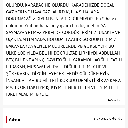
OLURDU, KARABAĞ NE OLURDU, KARADENİZDE DOĞAL
GAZ YERİNE HAVA GAZI ALIRDIK, İHA SİHALARA
DOKUNACAĞIZ DİYEN BUNLAR DEĞİLMİYDİ? İha Siha ya
dokunan Yıldırımhana ne yapardı bir düşünelim. YA
SAYMAYA YETMEZ YERELDE GÖRDÜKLERİMİZİ UŞAKTA VE
UçAKTA, ANTALYADA, BOLUDA İLA AHİR GÖRDÜKLERİMİZİ
BAKANLARDA GENEL MÜDÜRLERDE VB GÖRSEYDİK BU
ÜLKE 100 YILDA BELİNİ DOĞRULTABİLİRMİYDİ. ABDULLAH
BEY, BÜLENT ARINÇ, DAVUTOĞLU, KARAMOLLAOĞLU, FATİH
ERBAKAN, MÜSAVAT VE DAHİ DİĞERLERİ Mİ CHP VE
ŞÜREKASINI DİZGİNLEYECEKLERDİ? GÜLDÜRMEYİN
İNSANI. ALLAH BU MİLLETİ KORUDU DEMİŞTİ BİR ANKARA
MV.Lİ ÇOK HAKLIYMIŞ KIYMETİNİ BİLELİM VE EY MİLLET
İBRET ALALIM İBRET...
Yanıtla
3 ay önce eklendi.
Adem