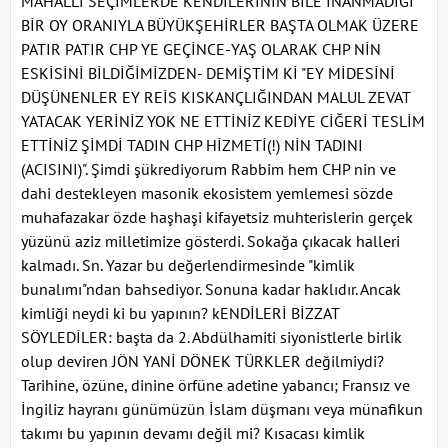
MAHALLİ SEÇİMLERDE KENDİLERİNİN BİLE İNANMADIĞI
BİR OY ORANIYLA BÜYÜKŞEHİRLER BAŞTA OLMAK ÜZERE
PATIR PATIR CHP YE GEÇİNCE-YAŞ OLARAK CHP NİN
ESKİSİNİ BİLDİĞİMİZDEN- DEMİŞTİM Kİ "EY MİDESİNİ
DÜŞÜNENLER EY REİS KISKANÇLIĞINDAN MALUL ZEVAT
YATACAK YERİNİZ YOK NE ETTİNİZ KEDİYE CİĞERİ TESLİM
ETTİNİZ ŞİMDİ TADIN CHP HİZMETİ(!) NİN TADINI
(ACISINI)". Şimdi şükrediyorum Rabbim hem CHP nin ve
dahi destekleyen masonik ekosistem yemlemesi sözde
muhafazakar özde haşhaşi kifayetsiz muhterislerin gerçek
yüzünü aziz milletimize gösterdi. Sokağa çıkacak halleri
kalmadı. Sn. Yazar bu değerlendirmesinde "kimlik
bunalımı"ndan bahsediyor. Sonuna kadar haklıdır. Ancak
kimliği neydi ki bu yapının? kENDİLERİ BİZZAT
SÖYLEDİLER: başta da 2. Abdülhamiti siyonistlerle birlik
olup deviren JÖN YANİ DÖNEK TÜRKLER değilmiydi?
Tarihine, özüne, dinine örfüne adetine yabancı; Fransız ve
İngiliz hayranı günümüzün İslam düşmanı veya münafikun
takımı bu yapının devamı değil mi? Kısacası kimlik