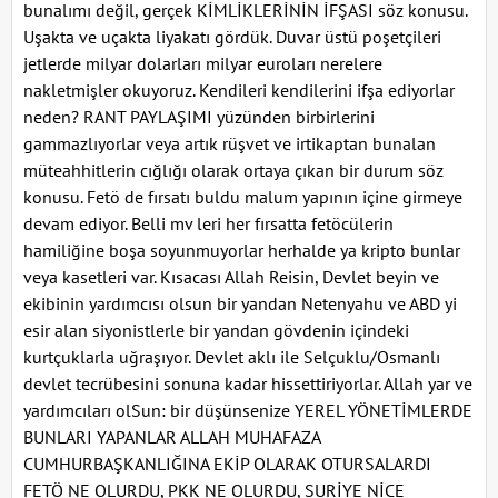
bunalımı değil, gerçek KİMLİKLERİNİN İFŞASI söz konusu.
Uşakta ve uçakta liyakatı gördük. Duvar üstü poşetçileri
jetlerde milyar dolarları milyar euroları nerelere
nakletmişler okuyoruz. Kendileri kendilerini ifşa ediyorlar
neden? RANT PAYLAŞIMI yüzünden birbirlerini
gammazlıyorlar veya artık rüşvet ve irtikaptan bunalan
müteahhitlerin cığlığı olarak ortaya çıkan bir durum söz
konusu. Fetö de fırsatı buldu malum yapının içine girmeye
devam ediyor. Belli mv leri her fırsatta fetöcülerin
hamiliğine boşa soyunmuyorlar herhalde ya kripto bunlar
veya kasetleri var. Kısacası Allah Reisin, Devlet beyin ve
ekibinin yardımcısı olsun bir yandan Netenyahu ve ABD yi
esir alan siyonistlerle bir yandan gövdenin içindeki
kurtçuklarla uğraşıyor. Devlet aklı ile Selçuklu/Osmanlı
devlet tecrübesini sonuna kadar hissettiriyorlar. Allah yar ve
yardımcıları olSun: bir düşünsenize YEREL YÖNETİMLERDE
BUNLARI YAPANLAR ALLAH MUHAFAZA
CUMHURBAŞKANLIĞINA EKİP OLARAK OTURSALARDI
FETÖ NE OLURDU, PKK NE OLURDU, SURİYE NİCE