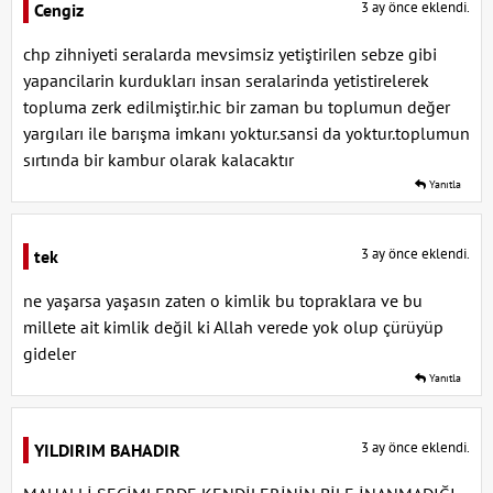
3 ay önce eklendi.
Cengiz
chp zihniyeti seralarda mevsimsiz yetiştirilen sebze gibi
yapancilarin kurdukları insan seralarinda yetistirelerek
topluma zerk edilmiştir.hic bir zaman bu toplumun değer
yargıları ile barışma imkanı yoktur.sansi da yoktur.toplumun
sırtında bir kambur olarak kalacaktır
Yanıtla
3 ay önce eklendi.
tek
ne yaşarsa yaşasın zaten o kimlik bu topraklara ve bu
millete ait kimlik değil ki Allah verede yok olup çürüyüp
gideler
Yanıtla
3 ay önce eklendi.
YILDIRIM BAHADIR