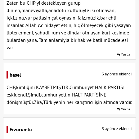
Zaten bu CHP yi destekleyen gurup
dinlen,maneviyatla,anadolu kültürüyle isi olmayan,
Içki,zina,vur patlasin çal oynasin, faiz,müzik,bar ehli
insanlar..Allah c.c hidayet etsin, hiç ōlmeyecek gibi yasayan
tipler.ermeni, yahudi, rum ve dindar olmayan kürt kesimde
bulardan yana. Tam anlamiyla bir hak ve batil mücadelesi
var...
Yanıtla
3 ay önce eklendi.
hasel
CHP,kimliğini KAYBETMİŞTİR.Cumhuriyet HALK PARTİSİ
eskidendi.Şimdi,cumhuriyettin HALT PARTİSİNE
dönişmüştür.Zira,Türkiyenin her karıştırıcı işin altında vardır.
Yanıtla
3 ay önce eklendi.
Erzurumlu