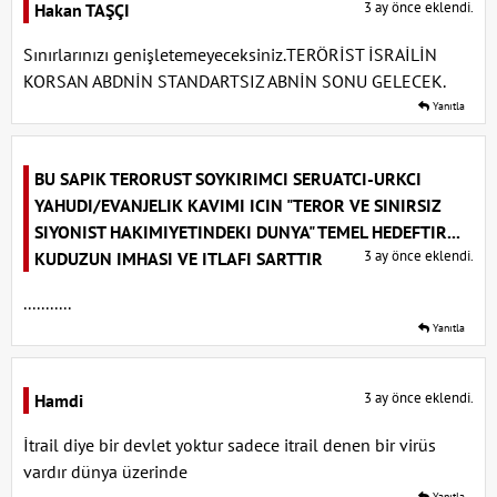
3 ay önce eklendi.
Hakan TAŞÇI
Sınırlarınızı genişletemeyeceksiniz.TERÖRİST İSRAİLİN
KORSAN ABDNİN STANDARTSIZ ABNİN SONU GELECEK.
Yanıtla
BU SAPIK TERORUST SOYKIRIMCI SERUATCI-URKCI
YAHUDI/EVANJELIK KAVIMI ICIN "TEROR VE SINIRSIZ
SIYONIST HAKIMIYETINDEKI DUNYA" TEMEL HEDEFTIR...
3 ay önce eklendi.
KUDUZUN IMHASI VE ITLAFI SARTTIR
...........
Yanıtla
3 ay önce eklendi.
Hamdi
İtrail diye bir devlet yoktur sadece itrail denen bir virüs
vardır dünya üzerinde
Yanıtla