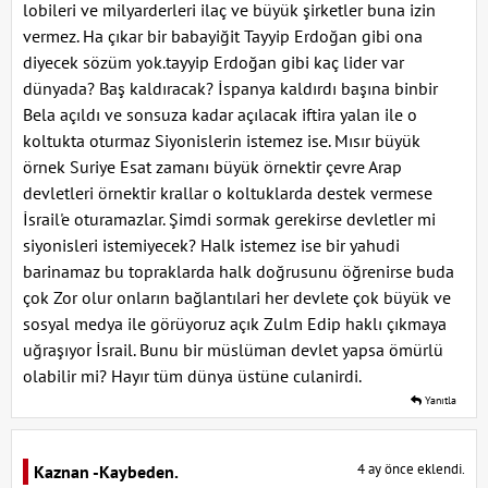
lobileri ve milyarderleri ilaç ve büyük şirketler buna izin
vermez. Ha çıkar bir babayiğit Tayyip Erdoğan gibi ona
diyecek sözüm yok.tayyip Erdoğan gibi kaç lider var
dünyada? Baş kaldıracak? İspanya kaldırdı başına binbir
Bela açıldı ve sonsuza kadar açılacak iftira yalan ile o
koltukta oturmaz Siyonislerin istemez ise. Mısır büyük
örnek Suriye Esat zamanı büyük örnektir çevre Arap
devletleri örnektir krallar o koltuklarda destek vermese
İsrail'e oturamazlar. Şimdi sormak gerekirse devletler mi
siyonisleri istemiyecek? Halk istemez ise bir yahudi
barinamaz bu topraklarda halk doğrusunu öğrenirse buda
çok Zor olur onların bağlantılari her devlete çok büyük ve
sosyal medya ile görüyoruz açık Zulm Edip haklı çıkmaya
uğraşıyor İsrail. Bunu bir müslüman devlet yapsa ömürlü
olabilir mi? Hayır tüm dünya üstüne culanirdi.
Yanıtla
4 ay önce eklendi.
Kaznan -Kaybeden.