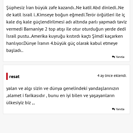
Şüphesiz İran büyük zafe kazandı..Ne katil Abd dinledi..Ne
de katil israil i..Kimseye boğun eğmedi.Terör örğütleri ile iç
kale dış kale güçlendirilmesi adı altında parlı yapmadı taviz
vermedi Barnaniye 2 top atışı ile otur oturduğun yerde dedi
İsrail pustu..Amerika kuyruğu kıstırdı kaçtı Şimdi kaçarken
hanlıyor.Dünye İranın 4.büyük güç olarak kabul etmeye
başladı..
Yanıtla
4 ay önce eklendi.
resat
yalan ve algı sizin ve dünya genelindeki yandaşlarınızın
,alamet i farikasıdır , bunu en iyi bilen ve yaşayanların
ülkesiyiz biz ,,
Yanıtla