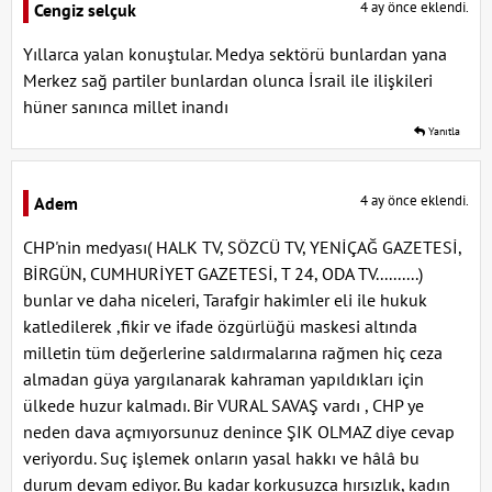
4 ay önce eklendi.
Cengiz selçuk
Yıllarca yalan konuştular. Medya sektörü bunlardan yana
Merkez sağ partiler bunlardan olunca İsrail ile ilişkileri
hüner sanınca millet inandı
Yanıtla
4 ay önce eklendi.
Adem
CHP'nin medyası( HALK TV, SÖZCÜ TV, YENİÇAĞ GAZETESİ,
BİRGÜN, CUMHURİYET GAZETESİ, T 24, ODA TV..........)
bunlar ve daha niceleri, Tarafgir hakimler eli ile hukuk
katledilerek ,fikir ve ifade özgürlüğü maskesi altında
milletin tüm değerlerine saldırmalarına rağmen hiç ceza
almadan güya yargılanarak kahraman yapıldıkları için
ülkede huzur kalmadı. Bir VURAL SAVAŞ vardı , CHP ye
neden dava açmıyorsunuz denince ŞIK OLMAZ diye cevap
veriyordu. Suç işlemek onların yasal hakkı ve hâlâ bu
durum devam ediyor. Bu kadar korkusuzca hırsızlık, kadın