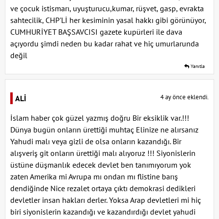
ve çocuk istismarı, uyuşturucu,kumar, rüşvet, gasp, evrakta
sahtecilik, CHP'Lİ her kesiminin yasal hakkı gibi görünüyor,
CUMHURİYET BAŞSAVCISI gazete kupürleri ile dava
açıyordu şimdi neden bu kadar rahat ve hiç umurlarunda
değil
Yanıtla
4 ay önce eklendi.
ALİ
İslam haber çok güzel yazmış doğru Bir eksiklik var.!!!
Dünya bugün onların ürettiği muhtaç Elinize ne alırsanız
Yahudi malı veya gizli de olsa onların kazandığı. Bir
alışveriş git onların ürettiği malı alıyoruz !!! Siyonislerin
üstüne düşmanlık edecek devlet ben tanımıyorum yok
zaten Amerika mi Avrupa mı ondan mı flistine barış
dendiğinde Nice rezalet ortaya çıktı demokrasi dedikleri
devletler insan hakları derler. Yoksa Arap devletleri mi hiç
biri siyonislerin kazandığı ve kazandırdığı devlet yahudi