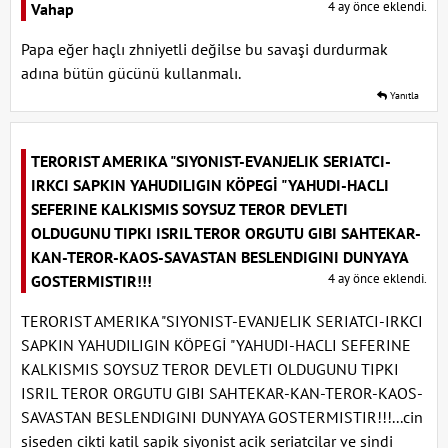
4 ay önce eklendi.
Vahap
Papa eğer haçlı zhniyetli değilse bu savaşi durdurmak
adına bütün gücünü kullanmalı.
Yanıtla
TERORIST AMERIKA "SIYONIST-EVANJELIK SERIATCI-
IRKCI SAPKIN YAHUDILIGIN KÖPEGİ "YAHUDI-HACLI
SEFERINE KALKISMIS SOYSUZ TEROR DEVLETI
OLDUGUNU TIPKI ISRIL TEROR ORGUTU GIBI SAHTEKAR-
KAN-TEROR-KAOS-SAVASTAN BESLENDIGINI DUNYAYA
4 ay önce eklendi.
GOSTERMISTIR!!!
TERORIST AMERIKA "SIYONIST-EVANJELIK SERIATCI-IRKCI
SAPKIN YAHUDILIGIN KÖPEGİ "YAHUDI-HACLI SEFERINE
KALKISMIS SOYSUZ TEROR DEVLETI OLDUGUNU TIPKI
ISRIL TEROR ORGUTU GIBI SAHTEKAR-KAN-TEROR-KAOS-
SAVASTAN BESLENDIGINI DUNYAYA GOSTERMISTIR!!!...cin
siseden cikti katil sapik siyonist acik seriatcilar ve sindi