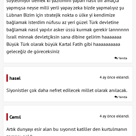
soyletmiyor demek ki yazılımını yapan nasıl bir amaçla
yapmışsa neyse milli yerli yapay zeka bizde yapmalıyız şu
Lübnan Bizim için stratejik nokta o ülke yi kendimize
bağlamak isterdim nüfusu az yeri güzel Türk devletine
bağlamak nasıl yapılır asker üssü kurmak gerekir lannnnnn
İsrail minnak devletçiksin sana dibine gelirim haaaaaaa
Büyük Türk olarak büyük Kartal Fatih gibi haaaaaaaaaa
geleceğiz de göreceksiniz
Yanıtla
4 ay önce eklendi.
hasel
Siyonistler çok daha nefret edilecek millet olarak anılacak.
Yanıtla
4 ay önce eklendi.
Cemıl
Artık dunyayı esir alan bu sıyonıst katiller den kurtulmanın