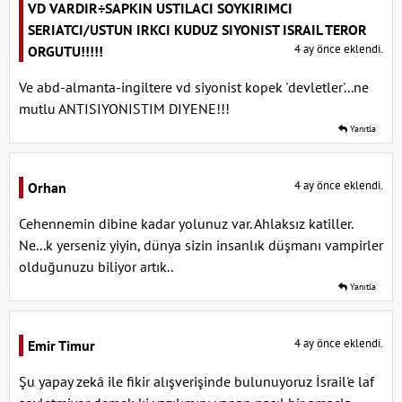
VD VARDIR÷SAPKIN USTILACI SOYKIRIMCI
SERIATCI/USTUN IRKCI KUDUZ SIYONIST ISRAIL TEROR
4 ay önce eklendi.
ORGUTU!!!!!
Ve abd-almanta-ingiltere vd siyonist kopek 'devletler'...ne
mutlu ANTISIYONISTIM DIYENE!!!
Yanıtla
4 ay önce eklendi.
Orhan
Cehennemin dibine kadar yolunuz var. Ahlaksız katiller.
Ne...k yerseniz yiyin, dünya sizin insanlık düşmanı vampirler
olduğunuzu biliyor artık..
Yanıtla
4 ay önce eklendi.
Emir Timur
Şu yapay zekâ ile fikir alışverişinde bulunuyoruz İsrail'e laf