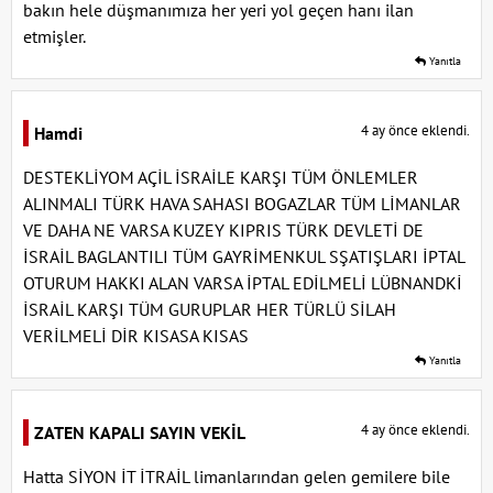
bakın hele düşmanımıza her yeri yol geçen hanı ilan
etmişler.
Yanıtla
4 ay önce eklendi.
Hamdi
DESTEKLİYOM AÇİL İSRAİLE KARŞI TÜM ÖNLEMLER
ALINMALI TÜRK HAVA SAHASI BOGAZLAR TÜM LİMANLAR
VE DAHA NE VARSA KUZEY KIPRIS TÜRK DEVLETİ DE
İSRAİL BAGLANTILI TÜM GAYRİMENKUL SŞATIŞLARI İPTAL
OTURUM HAKKI ALAN VARSA İPTAL EDİLMELİ LÜBNANDKİ
İSRAİL KARŞI TÜM GURUPLAR HER TÜRLÜ SİLAH
VERİLMELİ DİR KISASA KISAS
Yanıtla
4 ay önce eklendi.
ZATEN KAPALI SAYIN VEKİL
Hatta SİYON İT İTRAİL limanlarından gelen gemilere bile