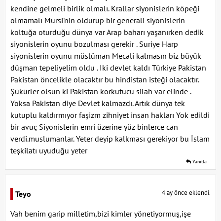
kendine gelmeli birlik olmalı. Krallar siyonislerin köpeği
olmamalı Mursi'nin öldürüp bir generali siyonislerin
koltuğa oturduğu dünya var Arap baharı yaşanırken dedik
siyonislerin oyunu bozulması gerekir . Suriye Harp
siyonislerin oyunu müslüman Mecali kalmasın biz büyük
düşman tepeliyelim oldu . Iki devlet kaldı Türkiye Pakistan
Pakistan öncelikle olacaktır bu hindistan isteği olacaktır.
Şükürler olsun ki Pakistan korkutucu silah var elinde .
Yoksa Pakistan diye Devlet kalmazdı. Artık dünya tek
kutuplu kaldırmıyor faşizm zihniyet insan hakları Yok edildi
bir avuç Siyonislerin emri üzerine yüz binlerce can
verdi.muslumanlar. Yeter deyip kalkması gerekiyor bu İslam
teşkilatı uyuduğu yeter
Yanıtla
4 ay önce eklendi.
Teyo
Vah benim garip milletim,bizi kimler yönetiyormuş,işe