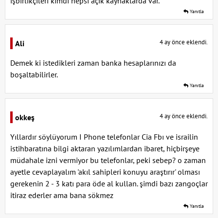
işbirlikçileri kimdi hepsi açık kaynaklarda var.
Yanıtla
4 ay önce eklendi.
Ali
Demek ki istedikleri zaman banka hesaplarınızı da
boşaltabilirler.
Yanıtla
4 ay önce eklendi.
okkeş
Yıllardır söylüyorum I Phone telefonlar Cia Fbı ve israilin
istihbaratına bilgi aktaran yazılımlardan ibaret, hiçbirşeye
müdahale izni vermiyor bu telefonlar, peki sebep? o zaman
ayetle cevaplayalım 'akıl sahipleri konuyu araştırır' olması
gerekenin 2 - 3 katı para öde al kullan. şimdi bazı zangoçlar
itiraz ederler ama bana sökmez
Yanıtla