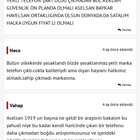
YERLİ TELEFON ŞART OLDU ÇIKMADAN BOL REKLAM
GÜVENLİK ÖN PLANDA OLMALI ASELSAN BAYKAR
HAVELSAN ORTAKLIGINDA OLSUN DÜNYADA DA SATALIM
HALKA UYGUN FİYAT LI OLMALI
Yanıtla
4 ay önce eklendi.
Neco
Bütün ulkekerde yasaklandı bizde yasaklanmaz.yerli marka
telefon çıktı.cokta kaliteliydi ama dışarı hayranı halkımız
almadı.sahip çıkmadı markasına.
Yanıtla
4 ay önce eklendi.
Vahap
Aselsan 1919 un başına ne geldi bir araştırın bakalım bu
yahudi niye bu kadar kendi haricinde çıkan bir telefonu
daha çıkmadan boğdu anlıyormusunuz ve içerideki