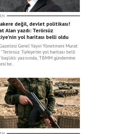
EM
kere değil, devlet politikası!
t Alan yazdı: Terörsüz
iye'nin yol haritası belli oldu
 Gazetesi Genel Yayın Yönetmeni Murat
 "Terörsüz Türkiye'nin yol haritası belli
" başlıklı yazısında, TBMM gündemine
si be..
EM