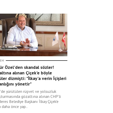
.
EM
r Özel'den skandal sözler!
ltına alınan Çiçek'e böyle
ler dizmişti: "İlkay'a verin İçişleri
nlığını yönetir"
r'de yürütülen rüşvet ve yolsuzluk
şturmasında gözaltına alınan CHP'li
eres Belediye Başkanı İlkay Çiçek'e
in daha önce yap..