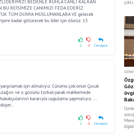
l. BİZLİDERİMİZİ BEDENLE RUHLA CANLI KALKAN
çıktı
 BU REİSİMİZE CANIMIZI FEDA EDERİZ.
YÜK TÜM DÜNYA MÜSLÜMANLARA VE gelecek
ere kadar götürecek bu lider için ölürüz. 15
1
0
Cevapla
GÜND
Özgü
 yargılamak için almalıyız. Cürümü çok.onun Çocuk
Göza
 ve kulağını ve o gözünü torbalıyarak mahkemede
övgü
n hukukçularının kararıyla uygulama yapmalıyız.....
Baka
düşer...
İzmi
soru
Mend
1
0
Cevapla
ilişk