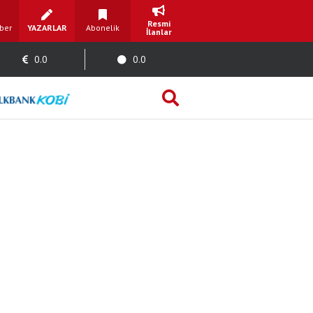
Resmi
ber
YAZARLAR
Abonelik
İlanlar
0.0
0.0