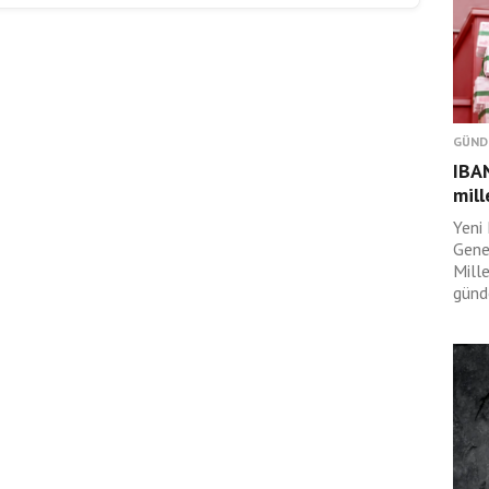
GÜND
IBAN
mill
Yeni 
Gene
Mille
günd