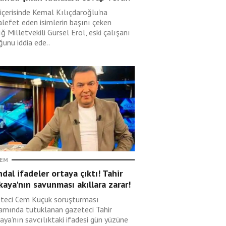
içerisinde Kemal Kılıçdaroğlu'na
lefet eden isimlerin başını çeken
ğ Milletvekili Gürsel Erol, eski çalışanı
unu iddia ede..
EM
dal ifadeler ortaya çıktı! Tahir
kaya'nın savunması akıllara zarar!
teci Cem Küçük soruşturması
amında tutuklanan gazeteci Tahir
aya’nın savcılıktaki ifadesi gün yüzüne