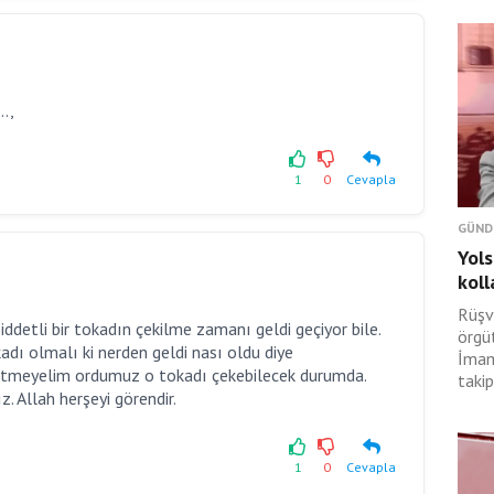
.,
1
0
Cevapla
GÜND
Yols
koll
Rüşv
şiddetli bir tokadın çekilme zamanı geldi geçiyor bile.
örgü
adı olmalı ki nerden geldi nası oldu diye
İmam
etmeyelim ordumuz o tokadı çekebilecek durumda.
takip
. Allah herşeyi görendir.
1
0
Cevapla