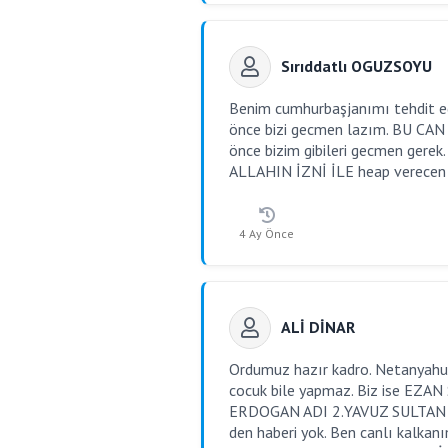
Sırıddatlı OGUZSOYU
Benim cumhurbaşjanımı tehdit ed
önce bizi gecmen lazım. BU C
önce bizim gibileri gecmen ger
ALLAHIN İZNİ İLE heap verecen
4 Ay Önce
ALİ DİNAR
Ordumuz hazır kadro. Netanyahu b
cocuk bile yapmaz. Biz ise EZ
ERDOGAN ADI 2.YAVUZ SULTAN SEL
den haberi yok. Ben canlı kalkan