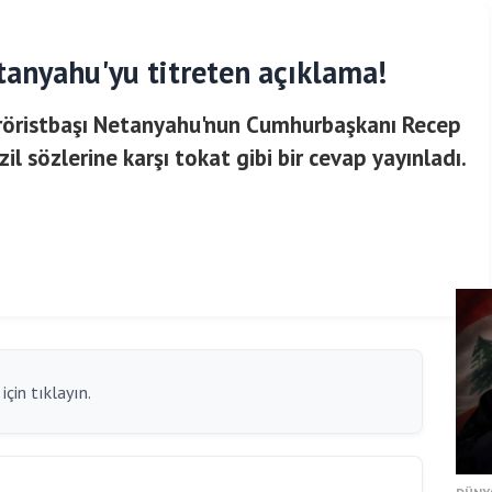
anyahu'yu titreten açıklama!
eröristbaşı Netanyahu'nun Cumhurbaşkanı Recep
il sözlerine karşı tokat gibi bir cevap yayınladı.
çin tıklayın.