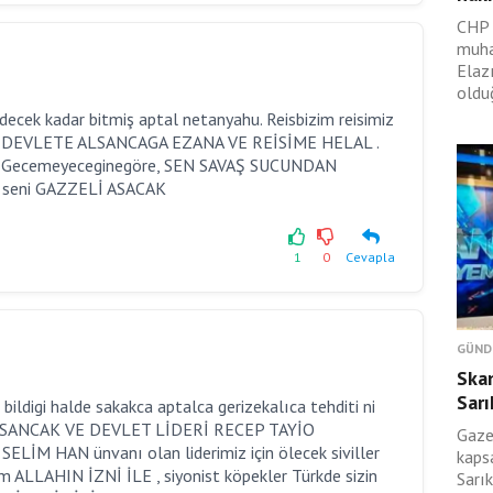
CHP 
muha
Elazı
olduğ
ecek kadar bitmiş aptal netanyahu. Reisbizim reisimiz
AN DEVLETE ALSANCAGA EZANA VE REİSİME HELAL .
ek. Gecemeyeceginegöre, SEN SAVAŞ SUCUNDAN
 seni GAZZELİ ASACAK
1
0
Cevapla
GÜND
Skan
Sarı
ildigi halde sakakca aptalca gerizekalıca tehditi ni
AN SANCAK VE DEVLET LİDERİ RECEP TAYİO
Gaze
İM HAN ünvanı olan liderimiz için ölecek siviller
kaps
ım ALLAHIN İZNİ İLE , siyonist köpekler Türkde sizin
Sarık