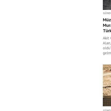
GÜND
Müza
Mura
Türk
Akit
Alan,
oldu
gelme
GÜND