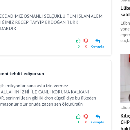
DÜNY
Lüb
sald
ECDADIMIZ OSMANLI SELÇUKLU TÜM İSLAM ALEMİ
ĞİMİZ RECEP TAYYİP ERDOĞAN TÜRK
Lübn
ADARDIR
yöne
egem
suçl
0
0
Cevapla
beni tehdit ediyorsun
bi mikyonlar sana asla izin vermez.
ALLAHIN İZNİ İLE CANLI KORUMA KALKANI
ninmilletin gibi iki dron düştü diye bu ülkeden
 masonlar olur onuda zaten sen öldürürsün
GÜND
Kılı
CHP 
1
0
Cevapla
hakk