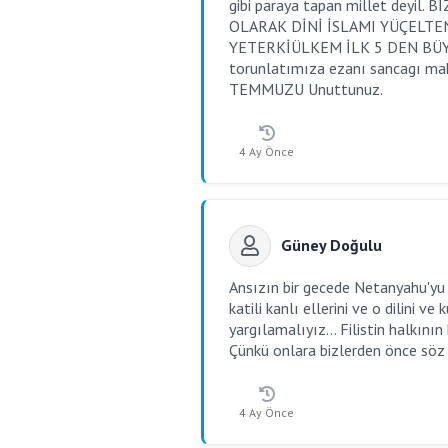
gibi paraya tapan millet deyi
OLARAK DİNİ İSLAMI YÜÇELTEN
YETERKİÜLKEM İLK 5 DEN BÜ
torunlatımıza ezanı sancagı mahş
TEMMUZU Unuttunuz.
4 Ay Önce
Güney Doğulu
Ansızın bir gecede Netanyahu'yu
katili kanlı ellerini ve o dilini
yargılamalıyız... Filistin halkını
Çünkü onlara bizlerden önce söz 
4 Ay Önce