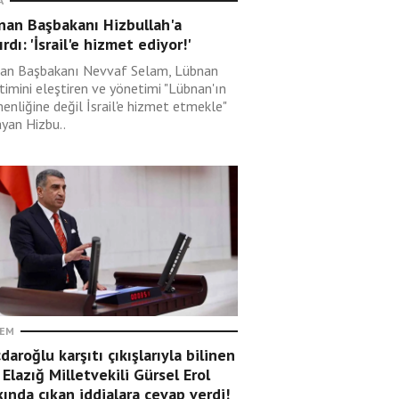
A
nan Başbakanı Hizbullah'a
ırdı: 'İsrail'e hizmet ediyor!'
an Başbakanı Nevvaf Selam, Lübnan
timini eleştiren ve yönetimi "Lübnan'ın
enliğine değil İsrail'e hizmet etmekle"
ayan Hizbu..
EM
çdaroğlu karşıtı çıkışlarıyla bilinen
Elazığ Milletvekili Gürsel Erol
ında çıkan iddialara cevap verdi!