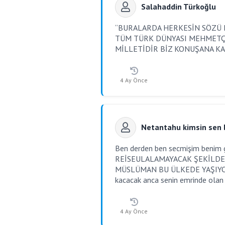
Salahaddin Türkoğlu
“BURALARDA HERKESİN SÖZÜ 
TÜM TÜRK DÜNYASI MEHMETÇİ
MİLLETİDİR BİZ KONUŞANA K
4 Ay Önce
Netantahu kimsin sen 
Ben derden ben secmişim benim gi
REİSEULALAMAYACAK ŞEKİLDE 
MÜSLÜMAN BU ÜLKEDE YAŞIYOR. se
kacacak anca senin emrinde olan
4 Ay Önce