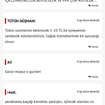
İÇKİ,ZİNA,FALCILIK,BÜYÜCÜLÜK VE PEK ÇOK KÖTÜLÜK ..
Yanıtla
4 ay önce eklendi.
TÜTÜN DÜŞMANI
Tütün ürünlerine eklenecek 5-10 TL ile içmeyenler
sembolik ödüllendirilsin. Sağlık hizmetlerinde bir ayrıcalığı
olsun.
Yanıtla
4 ay önce eklendi.
Alî
Görür müyüz o günleri
Yanıtla
4 ay önce eklendi.
resat,
yasaklama kaçağı körükler, yanlıştır,, içilecek alanları ve