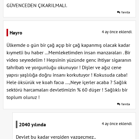
GÜVENCEDEN ÇIKARILMALI.
Yanıtla
4 ay önce eklendi.
Hayro
Ülkemde o gün bir çağ açıp bir çağ kapanmış olacak kadar
kıymetli bu haber …Memleketimden insan manzaraları . Bir
video seyredelim ! Hepsinin yüzünde genc ihtiyar sigaranın
tahribatı ve yorgunluğu okunuyor ! Dişler ve ağız cene
yapısı yaşlılığa doğru insanı korkutuyor ! Kokusuda caba!
Hele öksürük ve koah facıa …,Neye içerler acaba ? Sağlık
sektörü harcamaları devletimizin % 60 düşer ! Sağlıklı bir
toplum oluruz !
Yanıtla
4 ay önce eklendi.
2040 yılında
Devlet bu kadar vergiden vazgeçmez..