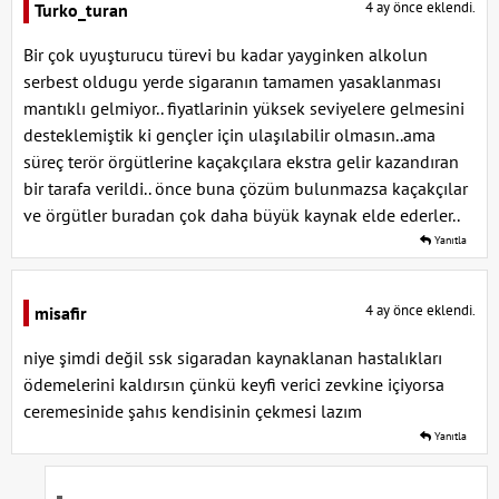
4 ay önce eklendi.
Turko_turan
Bir çok uyuşturucu türevi bu kadar yayginken alkolun
serbest oldugu yerde sigaranın tamamen yasaklanması
mantıklı gelmiyor.. fiyatlarinin yüksek seviyelere gelmesini
desteklemiştik ki gençler için ulaşılabilir olmasın..ama
süreç terör örgütlerine kaçakçılara ekstra gelir kazandıran
bir tarafa verildi.. önce buna çözüm bulunmazsa kaçakçılar
ve örgütler buradan çok daha büyük kaynak elde ederler..
Yanıtla
4 ay önce eklendi.
misafir
niye şimdi değil ssk sigaradan kaynaklanan hastalıkları
ödemelerini kaldırsın çünkü keyfi verici zevkine içiyorsa
ceremesinide şahıs kendisinin çekmesi lazım
Yanıtla