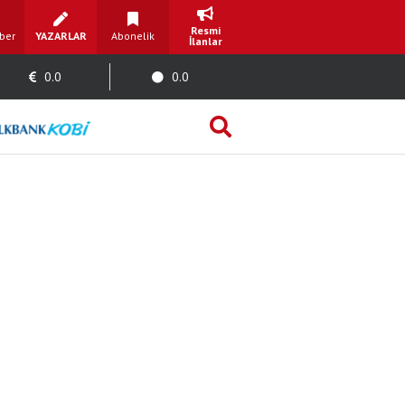
Resmi
ber
YAZARLAR
Abonelik
İlanlar
0.0
0.0