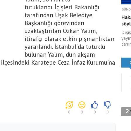
tutuklandı. İçişleri Bakanlığı
GÜND
tarafından Uşak Belediye
Haka
Başkanlığı görevinden
söyl
uzaklaştırılan Özkan Yalım,
Dışiş
itirafçı olarak etkin pişmanlıktan
yayı
tanım
yararlandı. İstanbul'da tutuklu
bulunan Yalım, dün akşam
u ilçesindeki Karatepe Ceza İnfaz Kurumu'na
0
0
0
0