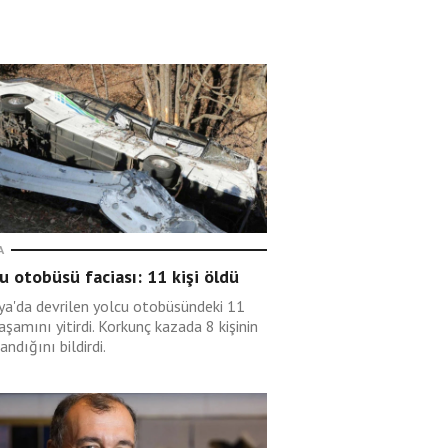
A
u otobüsü faciası: 11 kişi öldü
rya'da devrilen yolcu otobüsündeki 11
yaşamını yitirdi. Korkunç kazada 8 kişinin
andığını bildirdi.