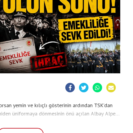
rsan yemin ve kılıçlı gösterinin ardından TSK’dan
eniden üniformaya dönmesinin önü açılan Albay Alper
 yaşandı. Teğmenlerin komutanı Topsakal’ın
i. Topsakal, mahkemedeki savunmasında yaşananları