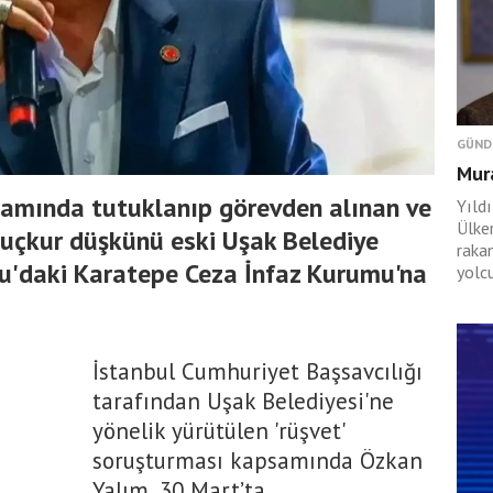
GÜND
Mura
amında tutuklanıp görevden alınan ve
Yıld
Ülke
n uçkur düşkünü eski Uşak Belediye
raka
lu'daki Karatepe Ceza İnfaz Kurumu'na
yolcu
İstanbul Cumhuriyet Başsavcılığı
tarafından Uşak Belediyesi'ne
yönelik yürütülen 'rüşvet'
soruşturması kapsamında Özkan
Yalım, 30 Mart’ta