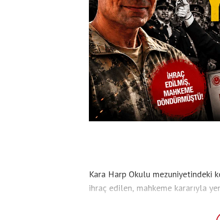
Kara Harp Okulu mezuniyetindeki ko
ihraç edilen, mahkeme kararıyla y
Topsakal hakkında yeni bir gelişme
emekliliğe sevk edildiği öğrenild