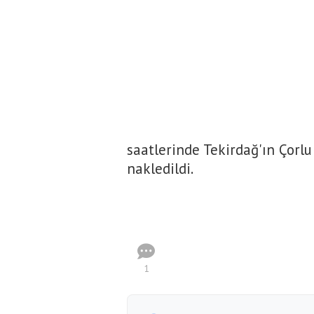
saatlerinde Tekirdağ'ın Çorl
nakledildi.
1