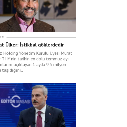
EM
t Ülker: İstikbal göklerdedir
ız Holding Yönetim Kurulu Üyesi Murat
r THY’nin tarihin en dolu temmuz ayı
mlarını açıklayan 1 ayda 9.5 milyon
 taşıdığını..