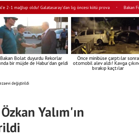
2-1 mağlup oldu! Galatasaray'dan lig öncesi kötü prova
Bakan Fidan'da
•
Bakan Bolat duyurdu Rekorlar
Önce minibüse çarptılar sonra
lında bir müjde de Habur’dan geldi
otomobil alev aldı! Kavga çıkın
bırakıp kaçtılar
zaevi değiştirildi
 Özkan Yalım'ın
ildi