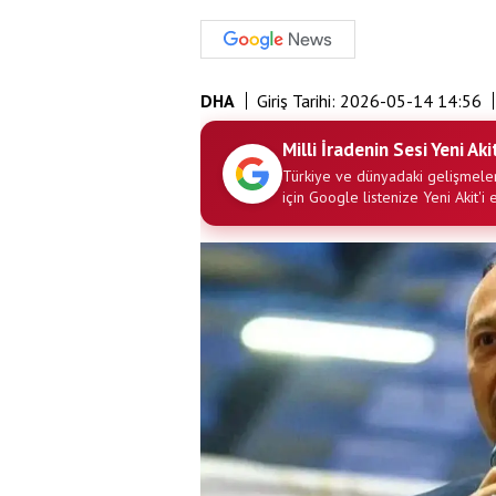
DHA
Giriş Tarihi:
2026-05-14 14:56
Milli İradenin Sesi Yeni Aki
Türkiye ve dünyadaki gelişmeler
için Google listenize Yeni Akit'i 