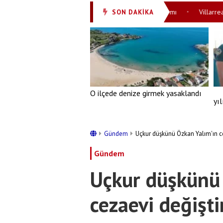
ü kapatıldı! Hopa açıklarında şüpheli deniz aracı alarmı
Villarreal'e 
SON DAKİKA
•
O ilçede denize girmek yasaklandı
yı
Gündem
Uçkur düşkünü Özkan Yalım'ın ce
Gündem
Uçkur düşkünü
cezaevi değiştir