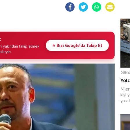
t
⭐ Bizi Google'da Takip Et
i yakından takip etmek
ekleyin.
DÜNY
Yolc
Nije
kişi 
yaral