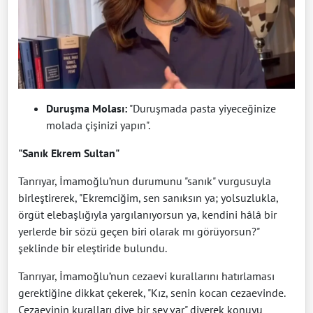
Duruşma Molası:
"Duruşmada pasta yiyeceğinize
molada çişinizi yapın".
"Sanık Ekrem Sultan"
Tanrıyar, İmamoğlu’nun durumunu "sanık" vurgusuyla
birleştirerek, "Ekremciğim, sen sanıksın ya; yolsuzlukla,
örgüt elebaşlığıyla yargılanıyorsun ya, kendini hâlâ bir
yerlerde bir sözü geçen biri olarak mı görüyorsun?"
şeklinde bir eleştiride bulundu.
Tanrıyar, İmamoğlu’nun cezaevi kurallarını hatırlaması
gerektiğine dikkat çekerek, "Kız, senin kocan cezaevinde.
Cezaevinin kuralları diye bir şey var" diyerek konuyu