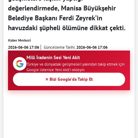
değerlendirmede, Manisa Büyükşehir
Belediye Başkanı Ferdi Zeyrek’in
havuzdaki şüpheli ölümüne dikkat çekti.
Haber Merkezi
2026-06-06 17:06
Güncelleme Tarihi:
2026-06-06 17:06
Milli İradenin Sesi Yeni Akit
Türkiye ve dünyadaki gelişmeleri yakından takip etmek için
Google listenize Yeni Akit'i ekleyin.
⭐ Bizi Google'da Takip Et