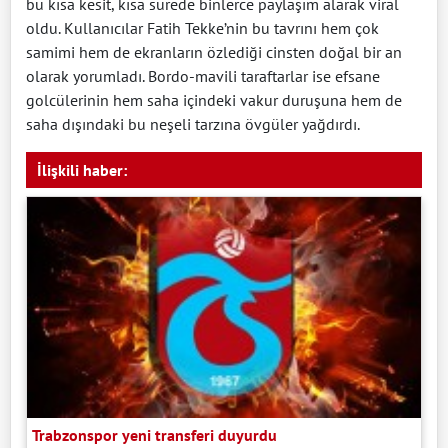
bu kısa kesit, kısa sürede binlerce paylaşım alarak viral
oldu. Kullanıcılar Fatih Tekke’nin bu tavrını hem çok
samimi hem de ekranların özlediği cinsten doğal bir an
olarak yorumladı. Bordo-mavili taraftarlar ise efsane
golcülerinin hem saha içindeki vakur duruşuna hem de
saha dışındaki bu neşeli tarzına övgüler yağdırdı.
İlişkili haber:
Trabzonspor yeni transferi duyurdu