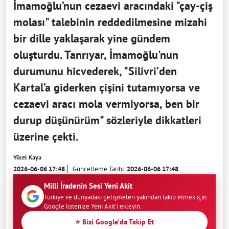
İmamoğlu’nun cezaevi aracındaki "çay-çiş
molası" talebinin reddedilmesine mizahi
bir dille yaklaşarak yine gündem
oluşturdu. Tanrıyar, İmamoğlu'nun
durumunu hicvederek, "Silivri’den
Kartal’a giderken çişini tutamıyorsa ve
cezaevi aracı mola vermiyorsa, ben bir
durup düşünürüm" sözleriyle dikkatleri
üzerine çekti.
Yücel Kaya
2026-06-06 17:48
Güncelleme Tarihi:
2026-06-06 17:48
Milli İradenin Sesi Yeni Akit
Türkiye ve dünyadaki gelişmeleri yakından takip etmek için
Google listenize Yeni Akit'i ekleyin.
⭐ Bizi Google'da Takip Et