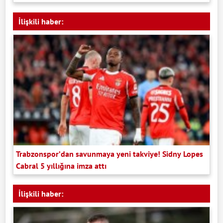
İlişkili haber:
Trabzonspor’dan savunmaya yeni takviye! Sidny Lopes
Cabral 5 yıllığına imza attı
İlişkili haber: