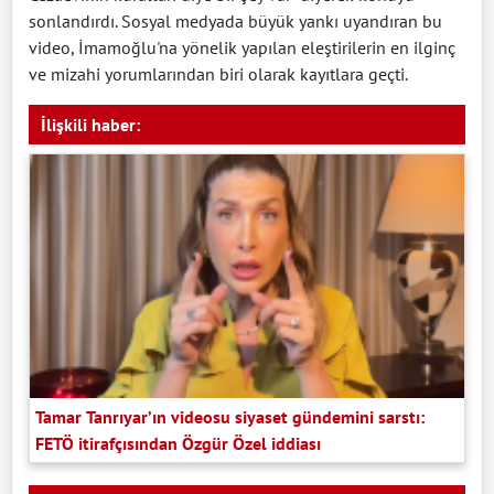
sonlandırdı. Sosyal medyada büyük yankı uyandıran bu
video, İmamoğlu'na yönelik yapılan eleştirilerin en ilginç
ve mizahi yorumlarından biri olarak kayıtlara geçti.
İlişkili haber:
Tamar Tanrıyar’ın videosu siyaset gündemini sarstı:
FETÖ itirafçısından Özgür Özel iddiası