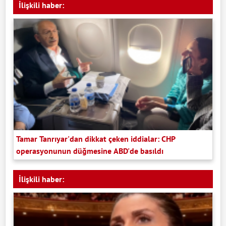
İlişkili haber:
Tamar Tanrıyar'dan dikkat çeken iddialar: CHP
operasyonunun düğmesine ABD'de basıldı
İlişkili haber: