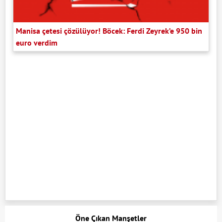
Manisa çetesi çözülüyor! Böcek: Ferdi Zeyrek’e 950 bin
euro verdim
Öne Çıkan Manşetler