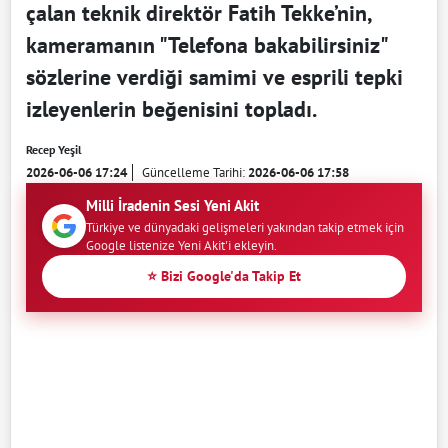
çalan teknik direktör Fatih Tekke’nin,
kameramanın "Telefona bakabilirsiniz"
sözlerine verdiği samimi ve esprili tepki
izleyenlerin beğenisini topladı.
Recep Yeşil
2026-06-06 17:24
Güncelleme Tarihi:
2026-06-06 17:58
Milli İradenin Sesi Yeni Akit
Türkiye ve dünyadaki gelişmeleri yakından takip etmek için
Google listenize Yeni Akit'i ekleyin.
⭐ Bizi Google'da Takip Et