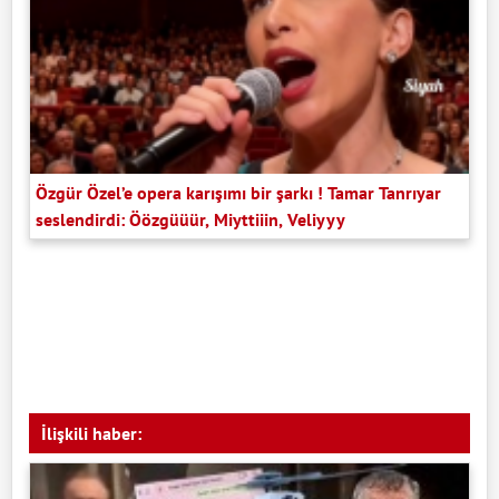
Özgür Özel’e opera karışımı bir şarkı ! Tamar Tanrıyar
seslendirdi: Öözgüüür, Miyttiiin, Veliyyy
İlişkili haber: