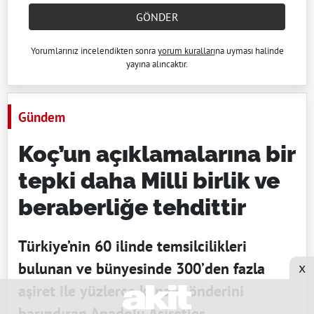
GÖNDER
Yorumlarınız incelendikten sonra
yorum kuralları
na uyması halinde
yayına alıncaktır.
Gündem
Koç’un açıklamalarına bir
tepki daha Milli birlik ve
beraberliğe tehdittir
Türkiye’nin 60 ilinde temsilcilikleri
bulunan ve bünyesinde 300’den fazla
x
aşiret ile yüzlerce kanaat önderini
barındıran Anadolu Aşiretler