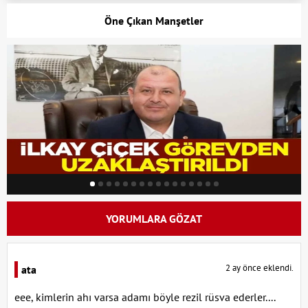
Öne Çıkan Manşetler
YORUMLARA GÖZAT
2 ay önce eklendi.
ata
eee, kimlerin ahı varsa adamı böyle rezil rüsva ederler....